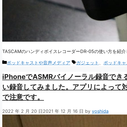
TASCAMのハンディボイスレコーダーDR-05の使い方を
カ
タ
ポッドキャストや音声メディア
ガジェット
、
ポッドキャ
テ
グ
iPhoneでASMRバイノーラル録音できるS
ゴ
リ
い録音してみました。アプリによって
ー
で注意です。
2022 年 2 月 20 日
2021 年 12 月 16 日
by
yoshida