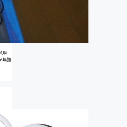
意味
が無難