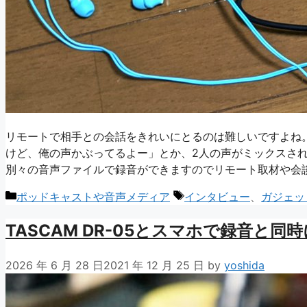
リモートで相手との会話をきれいにとるのは難しいですよね
けど、俺の声かぶってるよー」とか、2人の声がミックスされて
別々の音声ファイルで録音ができますのでリモート取材や会
カ
タ
ポッドキャストや音声メディア
インタビュー
、
ガジェッ
テ
グ
TASCAM DR-05とスマホで録音と
ゴ
リ
ー
2026 年 6 月 28 日
2021 年 12 月 25 日
by
yoshida