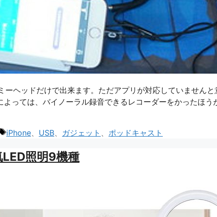
とダミーヘッドだけで出来ます。ただアプリが対応していませんと
によっては、バイノーラル録音できるレコーダーをかったほう
タ
iPhone
、
USB
、
ガジェット
、
ポッドキャスト
グ
LED照明9機種