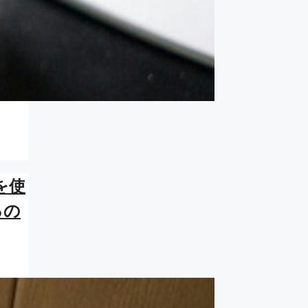
。
を使
るの