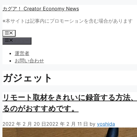
コ
カグア！ Creator Economy News
ン
※本サイトは記事内にプロモーションを含む場合があります
テ
ン
メ
ツ
ニ
メニュー
ュ
へ
ー
ス
運営者
キ
お問い合わせ
ッ
プ
ガジェット
リモート取材をきれいに録音する方法、
るのがおすすめです。
2022 年 2 月 20 日
2022 年 2 月 11 日
by
yoshida