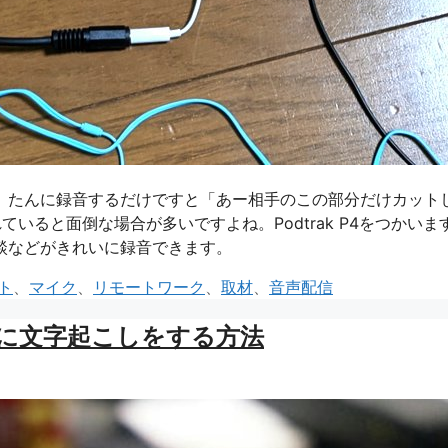
。たんに録音するだけですと「あー相手のこの部分だけカット
いると面倒な場合が多いですよね。Podtrak P4をつかいま
談などがきれいに録音できます。
ト
、
マイク
、
リモートワーク
、
取材
、
音声配信
同時に文字起こしをする方法