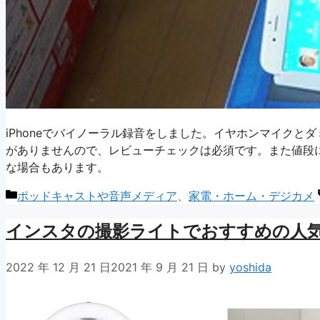
iPhoneでバイノーラル録音をしました。イヤホンマイク
がありませんので、レビューチェックは必須です。また値段
な場合もあります。
カ
ポッドキャストや音声メディア
、
家電・ホーム・デジカメ
テ
インスタの撮影ライトでおすすめの人気
ゴ
リ
ー
2022 年 12 月 21 日
2021 年 9 月 21 日
by
yoshida