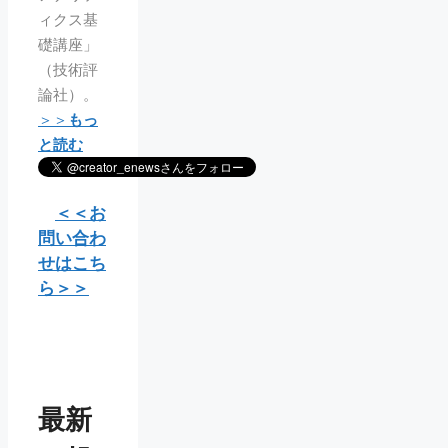
ィクス基
礎講座」
（技術評
論社）。
＞＞
もっ
と読む
＜＜お
問い合わ
せはこち
ら＞＞
最新