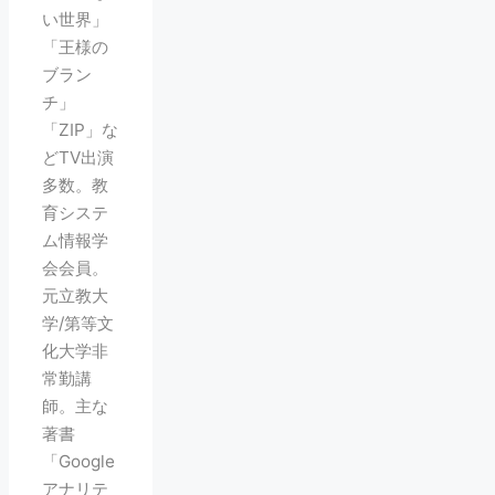
い世界」
「王様の
ブラン
チ」
「ZIP」な
どTV出演
多数。教
育システ
ム情報学
会会員。
元立教大
学/第等文
化大学非
常勤講
師。主な
著書
「Google
アナリテ