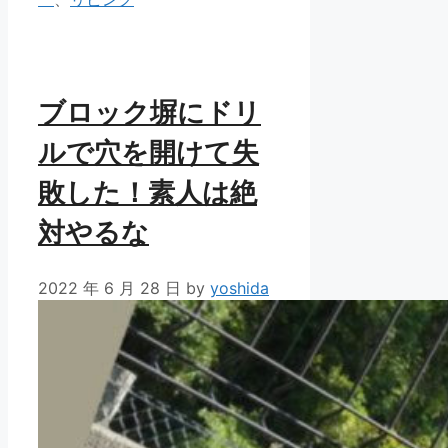
リ
ー
ブロック塀にドリ
ルで穴を開けて失
敗した！素人は絶
対やるな
2022 年 6 月 28 日
by
yoshida