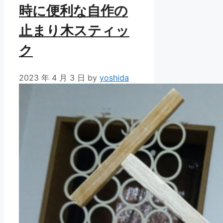
時に便利な自作の
止まり木スティッ
ク
2023 年 4 月 3 日
by
yoshida