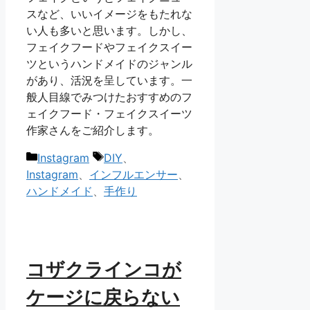
スなど、いいイメージをもたれな
い人も多いと思います。しかし、
フェイクフードやフェイクスイー
ツというハンドメイドのジャンル
があり、活況を呈しています。一
般人目線でみつけたおすすめのフ
ェイクフード・フェイクスイーツ
作家さんをご紹介します。
カ
タ
Instagram
DIY
、
テ
グ
Instagram
、
インフルエンサー
、
ゴ
ハンドメイド
、
手作り
リ
ー
コザクラインコが
ケージに戻らない