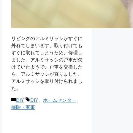
リビングのアルミサッシがすぐに
外れてしまいます。取り付けても
すぐに取れてしまうため、修理し
ました。アルミサッシの戸車が欠
けていたようで、戸車を交換した
ら、アルミサッシが直りました。
アルミサッシを取り付けられまし
た。
カ
タ
DIY
DIY
、
ホームセンター
、
テ
グ
掃除・家事
ゴ
リ
ー