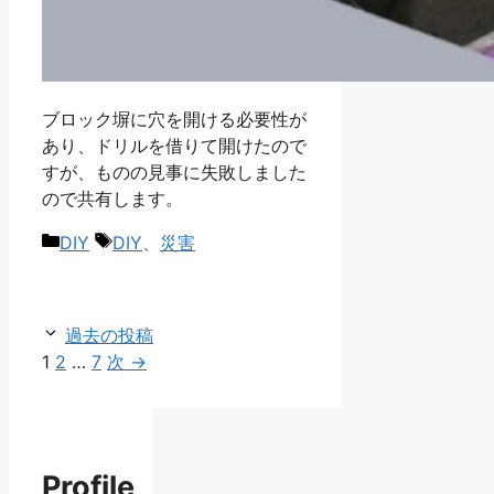
ブロック塀に穴を開ける必要性が
あり、ドリルを借りて開けたので
すが、ものの見事に失敗しました
ので共有します。
カ
タ
DIY
DIY
、
災害
テ
グ
ゴ
リ
過去の投稿
ー
ペ
ペ
ペ
1
2
…
7
次
→
ー
ー
ー
ジ
ジ
ジ
Profile