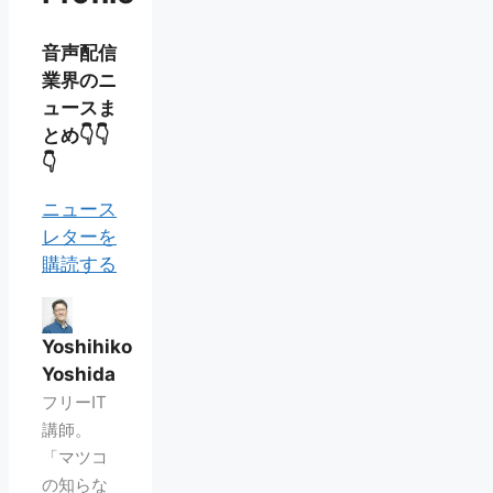
音声配信
業界のニ
ュースま
とめ👇👇
👇
ニュース
レターを
購読する
Yoshihiko
Yoshida
フリーIT
講師。
「マツコ
の知らな