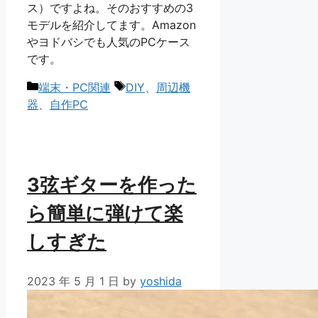
ス）ですよね。そのおすすめの3
モデルを紹介してます。Amazon
やヨドバシでも人気のPCケース
です。
カ
タ
端末・PC関連
DIY
、
周辺機
テ
グ
器
、
自作PC
ゴ
リ
ー
3弦ギターを作った
ら簡単に弾けて楽
しすぎた
2023 年 5 月 1 日
by
yoshida