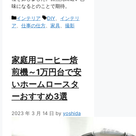
味になるとのことで期待。
カ
タ
インテリア
DIY
、
インテリ
テ
グ
ア
、
仕事の仕方
、
家具
、
撮影
ゴ
リ
ー
家庭用コーヒー焙
煎機～1万円台で安
いホームロースタ
ーおすすめ3選
2023 年 3 月 14 日
by
yoshida