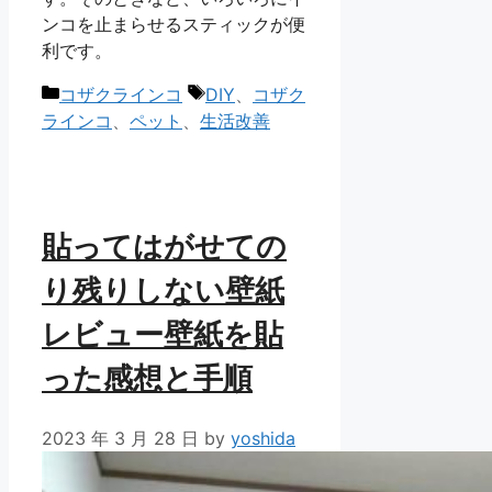
ンコを止まらせるスティックが便
利です。
カ
タ
コザクラインコ
DIY
、
コザク
テ
グ
ラインコ
、
ペット
、
生活改善
ゴ
リ
ー
貼ってはがせての
り残りしない壁紙
レビュー壁紙を貼
った感想と手順
2023 年 3 月 28 日
by
yoshida