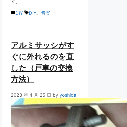
す。
カ
タ
DIY
DIY
、
音楽
テ
グ
ゴ
リ
ー
アルミサッシがす
ぐに外れるのを直
した（戸車の交換
方法）
2023 年 4 月 25 日
by
yoshida