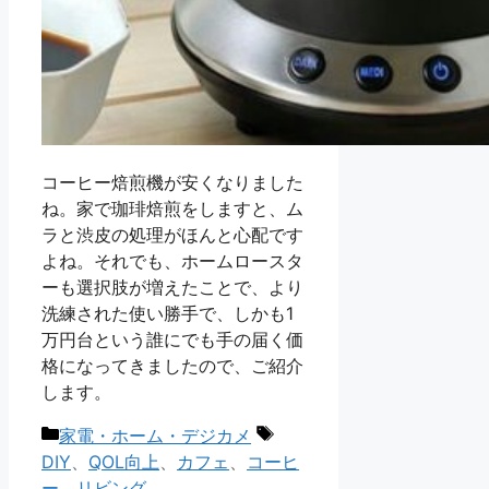
コーヒー焙煎機が安くなりました
ね。家で珈琲焙煎をしますと、ム
ラと渋皮の処理がほんと心配です
よね。それでも、ホームロースタ
ーも選択肢が増えたことで、より
洗練された使い勝手で、しかも1
万円台という誰にでも手の届く価
格になってきましたので、ご紹介
します。
カ
タ
家電・ホーム・デジカメ
テ
グ
DIY
、
QOL向上
、
カフェ
、
コーヒ
ゴ
ー
、
リビング