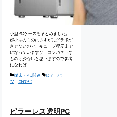
小型PCケースをまとめました。
超小型のものはさすがにグラボが
させないので、キューブ程度まで
になっていますが、コンパクトな
ものは少ないと思いますので参考
になれば。
カ
タ
端末・PC関連
DIY
、
パー
テ
グ
ツ
、
自作PC
ゴ
リ
ー
ピラーレス透明PC