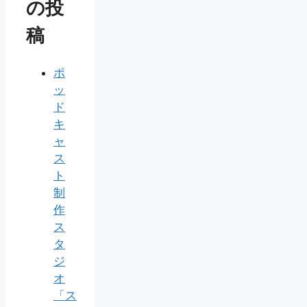
の投
稿
ポ
ッ
ド
キ
ャ
ス
ト
制
作
ス
タ
ジ
オ
「ス