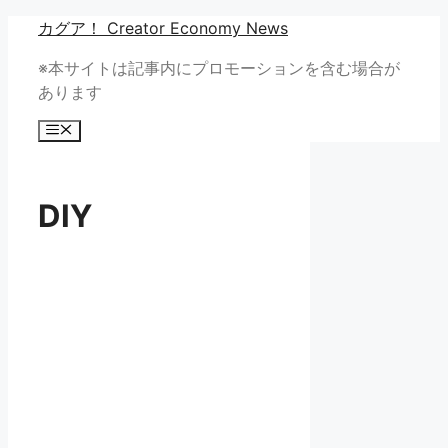
コ
カグア！ Creator Economy News
ン
※本サイトは記事内にプロモーションを含む場合が
テ
あります
ン
ツ
メ
へ
ニ
ュ
ス
ー
キ
DIY
ッ
プ