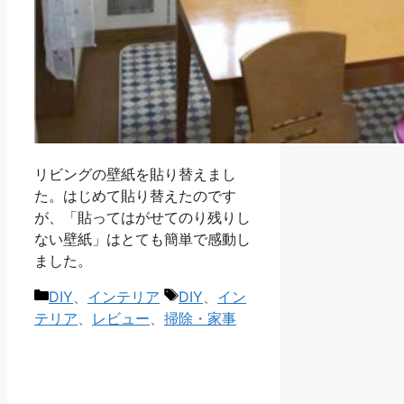
リビングの壁紙を貼り替えまし
た。はじめて貼り替えたのです
が、「貼ってはがせてのり残りし
ない壁紙」はとても簡単で感動し
ました。
カ
タ
DIY
、
インテリア
DIY
、
イン
テ
グ
テリア
、
レビュー
、
掃除・家事
ゴ
リ
ー