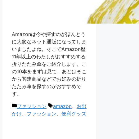
Amazonは今や探すのがほんとう
に大変なネット通販になってしま
いましたよね。そこでAmazon歴
11年以上のわたしがおすすめする
折りたたみ傘をご紹介します。こ
の10本をまずは見て、あとはそこ
から関連商品などでお好みの折り
たたみ傘を探すのがおすすめで
す。
カ
タ
ファッション
amazon
、
お出
テ
グ
かけ
、
ファッション
、
便利グッズ
ゴ
リ
ー