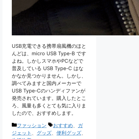
USB充電できる携帯扇風機のほと
んどは、micro USB Type-B です
よね。しかしスマホやPCなどで
普及している USB Type-C はな
かなか見つかりません。しかし、
調べてみますと国内メーカーで
USB Type-Cのハンディファンが
発売されています。購入したとこ
ろ、風量も多くとても気に入りま
したので、おすすめします。
カ
タ
ファッション
おすすめ
、
ガ
テ
グ
ジェット
、
グッズ
、
便利グッズ
、