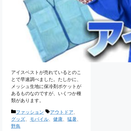
アイスベストが売れているとのこ
とで早速調べました。たしかに、
メッシュ生地に保冷剤ポケットが
あるものなのですが、いくつか種
類があります。
カ
タ
ファッション
アウトドア
、
テ
グ
グッズ
、
モバイル
、
健康
、
猛暑
、
ゴ
野鳥