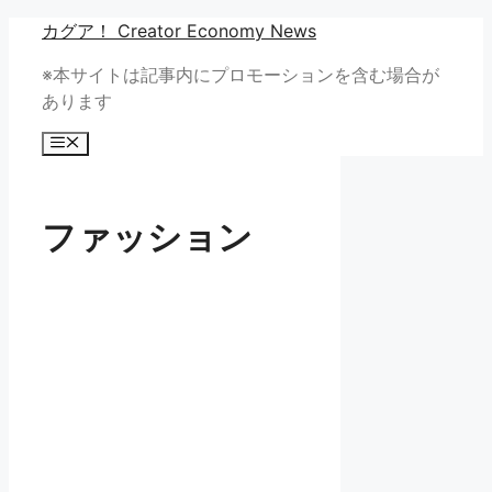
コ
カグア！ Creator Economy News
ン
※本サイトは記事内にプロモーションを含む場合が
テ
あります
ン
ツ
メ
へ
ニ
ュ
ス
ー
キ
ファッション
ッ
プ