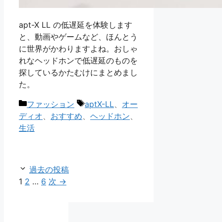
apt-X LL の低遅延を体験します
と、動画やゲームなど、ほんとう
に世界がかわりますよね。おしゃ
れなヘッドホンで低遅延のものを
探しているかたむけにまとめまし
た。
カ
タ
ファッション
aptX-LL
、
オー
テ
グ
ディオ
、
おすすめ
、
ヘッドホン
、
ゴ
生活
リ
ー
過去の投稿
ペ
ペ
ペ
1
2
…
6
次
→
ー
ー
ー
ジ
ジ
ジ