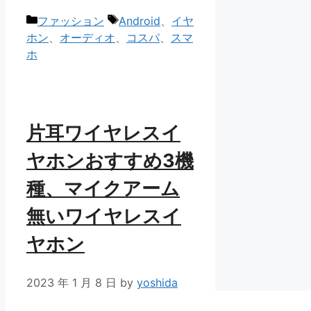
カ
タ
ファッション
Android
、
イヤ
テ
グ
ホン
、
オーディオ
、
コスパ
、
スマ
ゴ
ホ
リ
ー
片耳ワイヤレスイ
ヤホンおすすめ3機
種、マイクアーム
無いワイヤレスイ
ヤホン
2023 年 1 月 8 日
by
yoshida