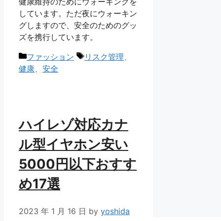
健康維持のためにウォーキングを
しています。ただ夜にウォーキン
グしますので、安全のためのグッ
ズを携行しています。
カ
タ
ファッション
リスク管理
、
テ
グ
健康
、
安全
ゴ
リ
ー
ハイレゾ対応カナ
ル型イヤホン安い
5000円以下おすす
め17選
2023 年 1 月 16 日
by
yoshida