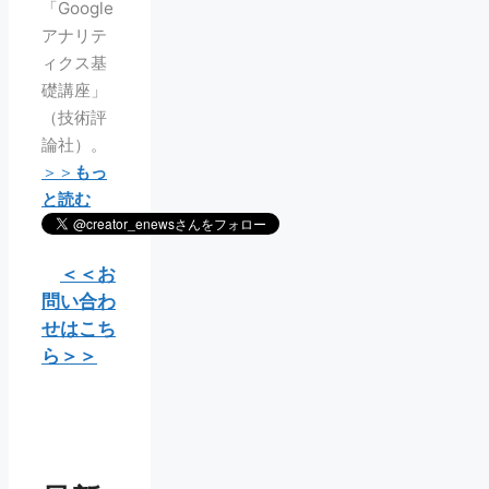
「Google
アナリテ
ィクス基
礎講座」
（技術評
論社）。
＞＞
もっ
と読む
＜＜お
問い合わ
せはこち
ら＞＞