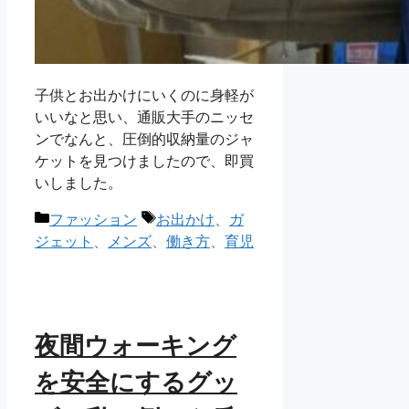
子供とお出かけにいくのに身軽が
いいなと思い、通販大手のニッセ
ンでなんと、圧倒的収納量のジャ
ケットを見つけましたので、即買
いしました。
カ
タ
ファッション
お出かけ
、
ガ
テ
グ
ジェット
、
メンズ
、
働き方
、
育児
ゴ
リ
ー
夜間ウォーキング
を安全にするグッ