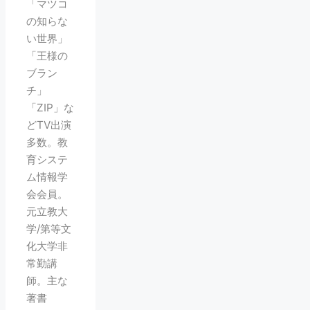
「マツコ
の知らな
い世界」
「王様の
ブラン
チ」
「ZIP」な
どTV出演
多数。教
育システ
ム情報学
会会員。
元立教大
学/第等文
化大学非
常勤講
師。主な
著書