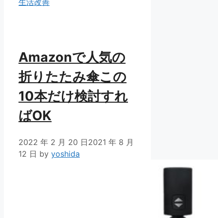
ゴ
生活改善
リ
ー
Amazonで人気の
折りたたみ傘この
10本だけ検討すれ
ばOK
2022 年 2 月 20 日
2021 年 8 月
12 日
by
yoshida