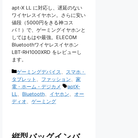
apt-X LL に対応し、遅延のない
ワイヤレスイヤホン。さらに安い
値段（5000円をきる神コス
パ！）で、ゲーミングイヤホンと
してはもはや最強。ELECOM
Bluetoothワイヤレスイヤホン
LBT-RH1000XRD をレビューし
ます。
カ
ゲーミングデバイス
、
スマホ・
テ
タブレット
、
ファッション
、
家
ゴ
タ
電・ホーム・デジカメ
aptX-
リ
グ
LL
、
Bluetooth
、
イヤホン
、
オー
ー
ディオ
、
ゲーミング
縦型バッグインバ