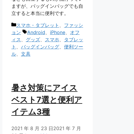
ますが、バッグインバッグでも自
立すると本当に便利です。
カ
スマホ・タブレット
、
ファッシ
テ
タ
ョン
Android
、
iPhone
、
オフ
ゴ
グ
ィス
、
グッズ
、
スマホ
、
タブレッ
リ
ト
、
バッグインバッグ
、
便利ツー
ー
ル
、
文具
暑さ対策にアイス
ベスト7選と便利ア
イテム3種
2021 年 8 月 23 日
2021 年 7 月