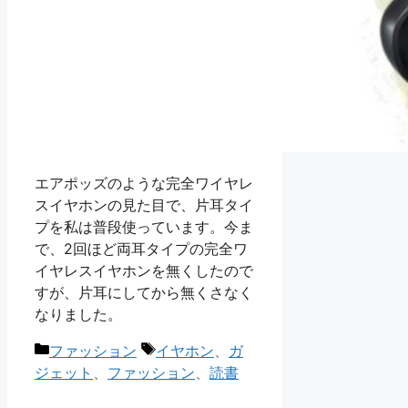
エアポッズのような完全ワイヤレ
スイヤホンの見た目で、片耳タイ
プを私は普段使っています。今ま
で、2回ほど両耳タイプの完全ワ
イヤレスイヤホンを無くしたので
すが、片耳にしてから無くさなく
なりました。
カ
タ
ファッション
イヤホン
、
ガ
テ
グ
ジェット
、
ファッション
、
読書
ゴ