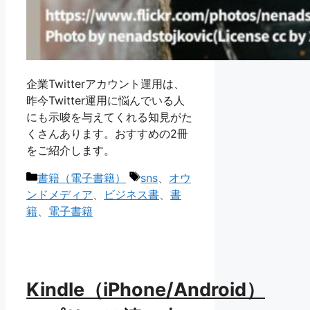
企業Twitterアカウント運用は、
昨今Twitter運用に悩んでいる人
にも示唆を与えてくれる知見がた
くさんあります。おすすめの2冊
をご紹介します。
カ
タ
書籍（電子書籍）
sns
、
オウ
テ
グ
ンドメディア
、
ビジネス書
、
書
ゴ
籍
、
電子書籍
リ
ー
Kindle（iPhone/Android）