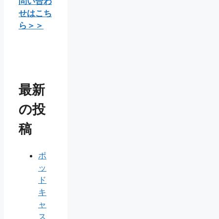
問い合わ
せはこち
ら＞＞
最新
の投
稿
ポ
ッ
ド
キ
ャ
ス