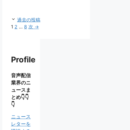
リ
ー
過去の投稿
ペ
ペ
ペ
1
2
…
8
次
→
ー
ー
ー
ジ
ジ
ジ
Profile
音声配信
業界のニ
ュースま
とめ👇👇
👇
ニュース
レターを