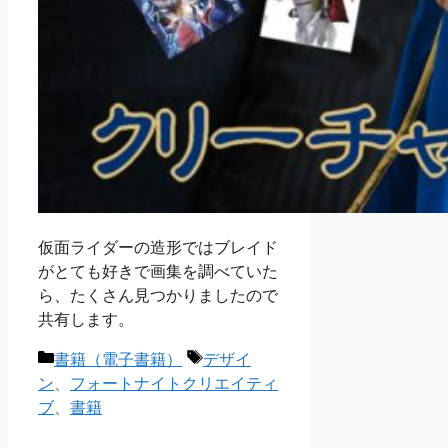
仮面ライダーの造形ではブレイド
がとても好きで画集を調べていた
ら、たくさん見つかりましたので
共有します。
カ
タ
書籍（電子書籍）
デザイ
テ
グ
ン
、
フォートナイトクリエイティ
ゴ
ブ
、
書籍
リ