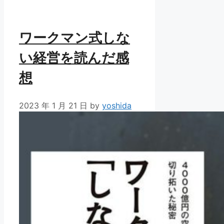
ー
ワークマン式しな
い経営を読んだ感
想
2023 年 1 月 21 日
by
yoshida