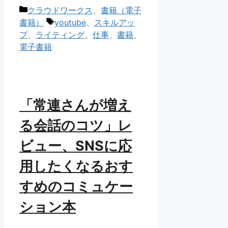
カ
クラウドワークス
、
書籍（電子
テ
タ
書籍）
youtube
、
スキルアッ
ゴ
グ
プ
、
ライティング
、
仕事
、
書籍
、
リ
電子書籍
ー
「常連さんが増え
る会話のコツ」レ
ビュー、SNSに応
用したくなるおす
すめのコミュケー
ション本