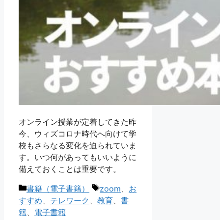
オンライン授業が定着してきた昨
今、ウィズコロナ時代へ向けて学
校もさらなる変化を迫られていま
す。いつ何があってもいいように
備えておくことは重要です。
カ
タ
書籍（電子書籍）
zoom
、
お
テ
グ
すすめ
、
テレワーク
、
教育
、
書
ゴ
籍
、
電子書籍