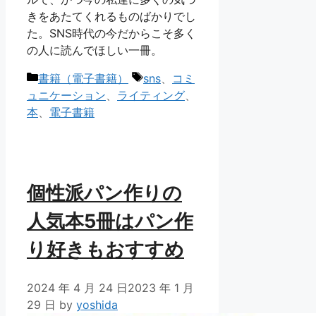
きをあたてくれるものばかりでし
た。SNS時代の今だからこそ多く
の人に読んでほしい一冊。
カ
タ
書籍（電子書籍）
sns
、
コミ
テ
グ
ュニケーション
、
ライティング
、
ゴ
本
、
電子書籍
リ
ー
個性派パン作りの
人気本5冊はパン作
り好きもおすすめ
2024 年 4 月 24 日
2023 年 1 月
29 日
by
yoshida