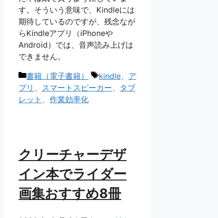
す。そういう意味で、Kindleには
期待しているのですが、残念なが
らKindleアプリ（iPhoneや
Android）では、音声読み上げは
できません。
カ
タ
書籍（電子書籍）
kindle
、
ア
テ
グ
プリ
、
スマートスピーカー
、
タブ
ゴ
レット
、
作業効率化
リ
ー
クリーチャーデザ
イン本でライダー
画集おすすめ8冊