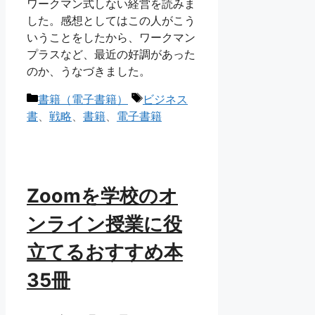
ワークマン式しない経営を読みま
した。感想としてはこの人がこう
いうことをしたから、ワークマン
プラスなど、最近の好調があった
のか、うなづきました。
カ
タ
書籍（電子書籍）
ビジネス
テ
グ
書
、
戦略
、
書籍
、
電子書籍
ゴ
リ
ー
Zoomを学校のオ
ンライン授業に役
立てるおすすめ本
35冊