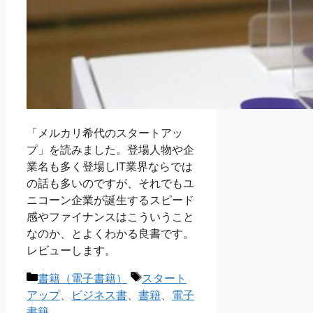
「メルカリ希代のスタートアッ
プ」を読みました。登場人物や企
業名も多く登場しIT業界ならでは
の話も多いのですが、それでもユ
ニコーン企業が誕生するスピード
感やファイナンスはこういうこと
なのか、とよくわかる良書です。
レビューします。
カ
タ
書籍（電子書籍）
スタート
テ
グ
アップ
、
ビジネス書
、
書籍
、
電子
ゴ
書籍