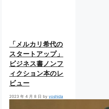
「メルカリ希代の
スタートアップ」
ビジネス書ノンフ
ィクション本のレ
ビュー
2023 年 4 月 8 日
by
yoshida