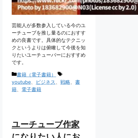
芸能人が多数参入している今のユ
ーチューブを推し量るのにおすす
めの良書です。具体的なテクニッ
クというよりは俯瞰して今後を知
りたいユーチューバーにおすすめ
です。
カ
タ
書籍（電子書籍）
テ
グ
youtube
、
ビジネス
、
戦略
、
書
ゴ
籍
、
電子書籍
リ
ー
ユーチューブ作家
になりたい人にお