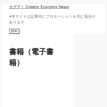
コ
カグア！ Creator Economy News
ン
※本サイトは記事内にプロモーションを含む場合が
テ
あります
ン
ツ
メ
へ
ニ
ュ
ス
ー
キ
書籍（電子書
ッ
プ
籍）