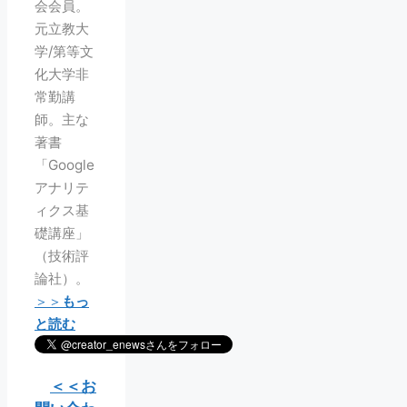
会会員。
元立教大
学/第等文
化大学非
常勤講
師。主な
著書
「Google
アナリテ
ィクス基
礎講座」
（技術評
論社）。
＞＞
もっ
と読む
＜＜お