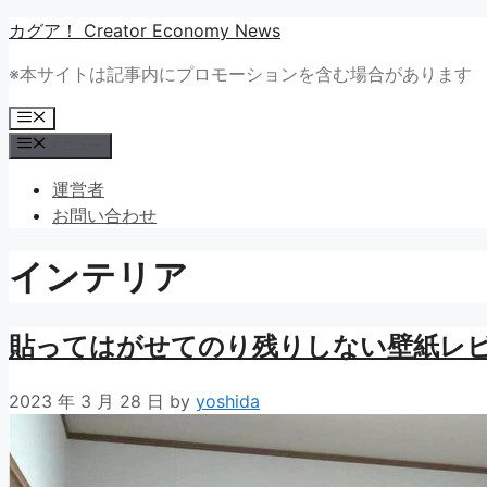
コ
カグア！ Creator Economy News
ン
※本サイトは記事内にプロモーションを含む場合があります
テ
ン
メ
ツ
ニ
メニュー
ュ
へ
ー
ス
運営者
キ
お問い合わせ
ッ
プ
インテリア
貼ってはがせてのり残りしない壁紙レ
2023 年 3 月 28 日
by
yoshida