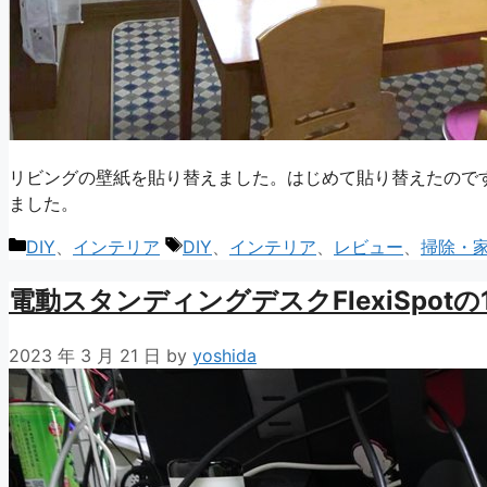
リビングの壁紙を貼り替えました。はじめて貼り替えたので
ました。
カ
タ
DIY
、
インテリア
DIY
、
インテリア
、
レビュー
、
掃除・
テ
グ
電動スタンディングデスクFlexiSpot
ゴ
リ
ー
2023 年 3 月 21 日
by
yoshida