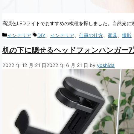
高演色LEDライトでおすすめの機種を探しました。自然光に
カ
タ
インテリア
DIY
、
インテリア
、
仕事の仕方
、
家具
、
撮影
テ
グ
机の下に隠せるヘッドフォンハンガー7
ゴ
リ
ー
2022 年 12 月 21 日
2022 年 6 月 21 日
by
yoshida