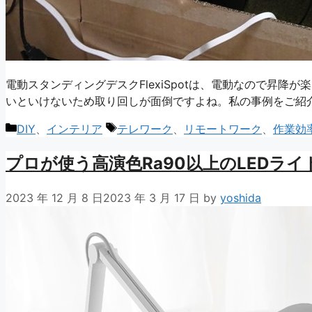
電動スタンディングデスクFlexiSpotは、電動なので昇
いといけないため取り回しが面倒ですよね。私の事例をご紹
カ
タ
DIY
、
インテリア
テレワーク
、
リモートワーク
、
作業効
テ
グ
プロが使う高演色Ra90以上のLEDライ
ゴ
リ
ー
2023 年 12 月 8 日
2023 年 3 月 17 日
by
yoshida