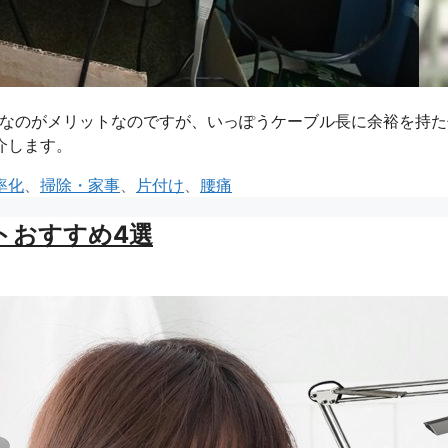
降が楽なのがメリットなのですが、いっぽうケーブル長に余裕を持
介します。
率化
、
掃除・家事
、
片付け
、
腰痛
トおすすめ4選