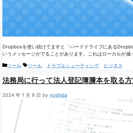
Dropboxを使い続けてますと「ハードドライブにあるDro
いうメッセージがでることがあります。これはローカルが減
カ
タ
ツール
ツール
、
トラブルシューティング
、
ビジネス
テ
グ
法務局に行って法人登記簿謄本を取る方
ゴ
リ
ー
2024 年 1 月 9 日
by
yoshida