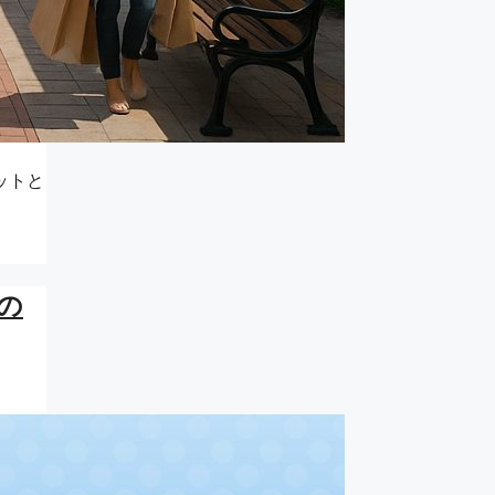
ットと
の