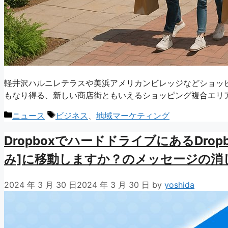
軽井沢ハルニレテラスや美浜アメリカンビレッジなどショッ
もなり得る、新しい商店街ともいえるショッピング複合エリ
カ
タ
ニュース
ビジネス
、
地域マーケティング
テ
グ
DropboxでハードドライブにあるDr
ゴ
リ
み]に移動しますか？のメッセージの消
ー
2024 年 3 月 30 日
2024 年 3 月 30 日
by
yoshida