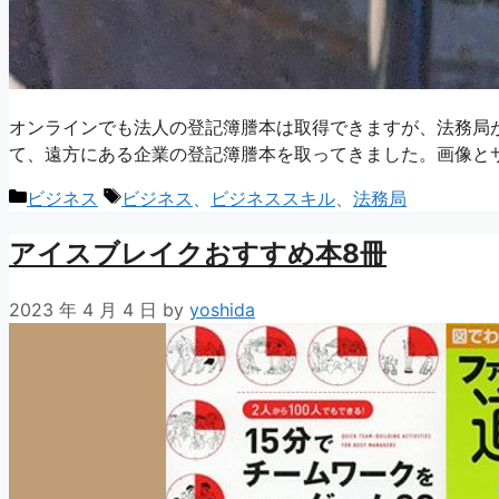
オンラインでも法人の登記簿謄本は取得できますが、法務局
て、遠方にある企業の登記簿謄本を取ってきました。画像と
カ
タ
ビジネス
ビジネス
、
ビジネススキル
、
法務局
テ
グ
アイスブレイクおすすめ本8冊
ゴ
リ
ー
2023 年 4 月 4 日
by
yoshida