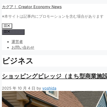
コ
カグア！ Creator Economy News
ン
※本サイトは記事内にプロモーションを含む場合があります
テ
ン
メ
ツ
ニ
メニュー
ュ
へ
ー
ス
運営者
キ
お問い合わせ
ッ
プ
ビジネス
ショッピングビレッジ（まち型商業施
2025 年 10 月 4 日
by
yoshida