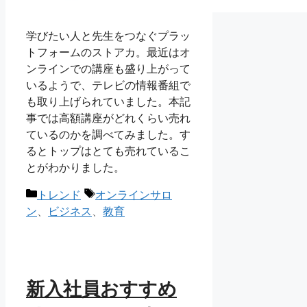
学びたい人と先生をつなぐプラッ
トフォームのストアカ。最近はオ
ンラインでの講座も盛り上がって
いるようで、テレビの情報番組で
も取り上げられていました。本記
事では高額講座がどれくらい売れ
ているのかを調べてみました。す
るとトップはとても売れているこ
とがわかりました。
カ
タ
トレンド
オンラインサロ
テ
グ
ン
、
ビジネス
、
教育
ゴ
リ
ー
新入社員おすすめ