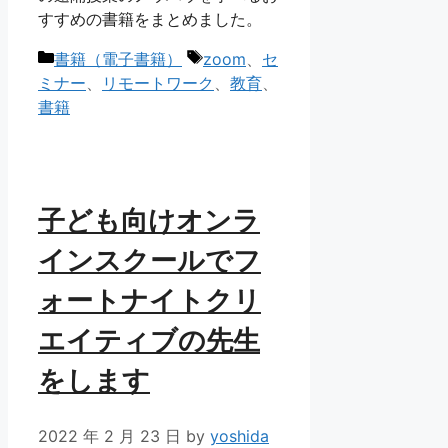
すすめの書籍をまとめました。
カ
タ
書籍（電子書籍）
zoom
、
セ
テ
グ
ミナー
、
リモートワーク
、
教育
、
ゴ
書籍
リ
ー
子ども向けオンラ
インスクールでフ
ォートナイトクリ
エイティブの先生
をします
2022 年 2 月 23 日
by
yoshida