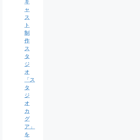
キ
ャ
ス
ト
制
作
ス
タ
ジ
オ
「ス
タ
ジ
オ
カ
グ
ア」
を