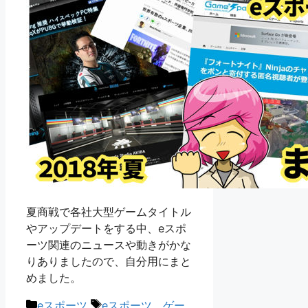
夏商戦で各社大型ゲームタイトル
やアップデートをする中、eスポ
ーツ関連のニュースや動きがかな
りありましたので、自分用にまと
めました。
カ
タ
eスポーツ
eスポーツ
、
ゲー