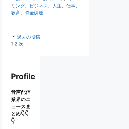
テ
グ
ミング
、
ビジネス
、
人生
、
仕事
、
ゴ
教育
、
資金調達
リ
ー
過去の投稿
ペ
ペ
1
2
次
→
ー
ー
ジ
ジ
Profile
音声配信
業界のニ
ュースま
とめ👇👇
👇