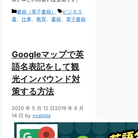
カ
タ
書籍（電子書籍）
ビジネス
テ
グ
書
、
仕事
、
教育
、
書籍
、
電子書籍
ゴ
リ
ー
Googleマップで英
語名表記をして観
光インバウンド対
策する方法
2020 年 5 月 12 日
2019 年 8 月
14 日
by
yoshida