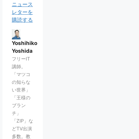
ニュース
レターを
購読する
Yoshihiko
Yoshida
フリーIT
講師。
「マツコ
の知らな
い世界」
「王様の
ブラン
チ」
「ZIP」な
どTV出演
多数。教