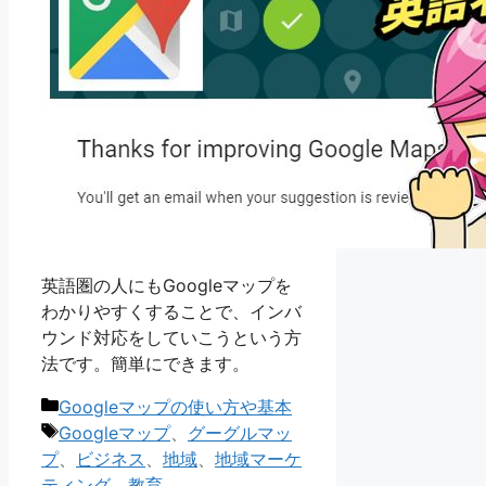
英語圏の人にもGoogleマップを
わかりやすくすることで、インバ
ウンド対応をしていこうという方
法です。簡単にできます。
カ
Googleマップの使い方や基本
テ
タ
Googleマップ
、
グーグルマッ
ゴ
グ
プ
、
ビジネス
、
地域
、
地域マーケ
リ
ティング
、
教育