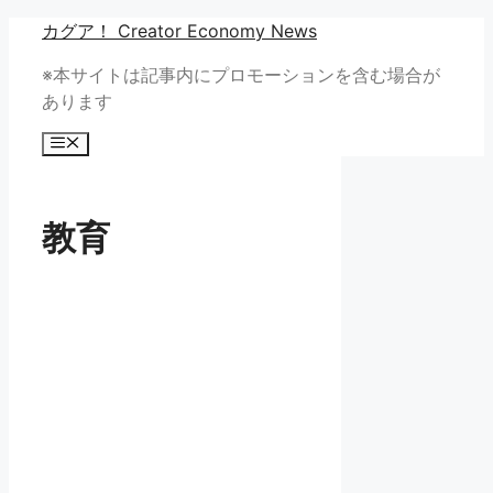
コ
カグア！ Creator Economy News
ン
※本サイトは記事内にプロモーションを含む場合が
テ
あります
ン
ツ
メ
へ
ニ
ュ
ス
ー
キ
教育
ッ
プ