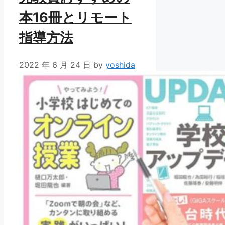
本16冊とリモート
指導方法
2022 年 6 月 24 日
by
yoshida