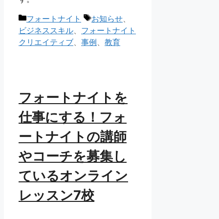
カ
タ
フォートナイト
お知らせ
、
テ
グ
ビジネススキル
、
フォートナイト
ゴ
クリエイティブ
、
事例
、
教育
リ
ー
フォートナイトを
仕事にする！フォ
ートナイトの講師
やコーチを募集し
ているオンライン
レッスン7校