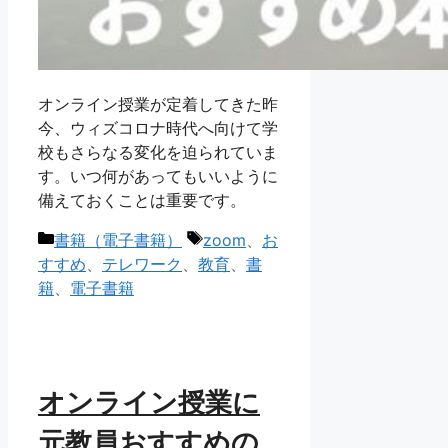
オンライン授業が定着してきた昨
今、ウィズコロナ時代へ向けて学
校もさらなる変化を迫られていま
す。いつ何があってもいいように
備えておくことは重要です。
カ
タ
書籍（電子書籍）
zoom
、
お
テ
グ
すすめ
、
テレワーク
、
教育
、
書
ゴ
籍
、
電子書籍
リ
ー
オンライン授業に
元教員おすすめの