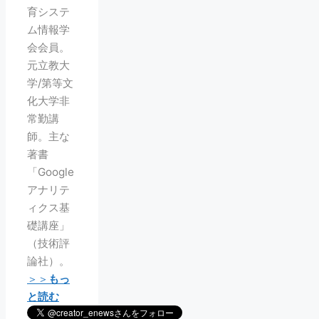
育システ
ム情報学
会会員。
元立教大
学/第等文
化大学非
常勤講
師。主な
著書
「Google
アナリテ
ィクス基
礎講座」
（技術評
論社）。
＞＞
もっ
と読む