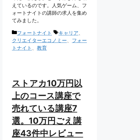
えているのです。人気ゲーム、フ
ォートナイトの講師の求人を集め
てみました。
カ
タ
フォートナイト
キャリア
、
テ
グ
クリエイターエコノミー
、
フォー
ゴ
トナイト
、
教育
リ
ー
ストアカ10万円以
上のコース講座で
売れている講座7
選。10万円ごえ講
座43件中レビュー