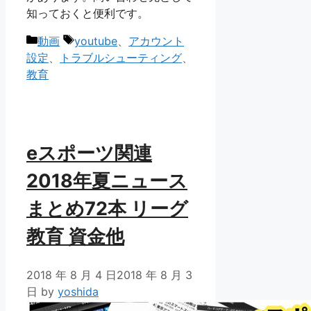
知っておくと便利です。
カ
タ
動画
youtube
、
アカウント
テ
グ
設定
、
トラブルシューティング
、
ゴ
教育
リ
ー
eスポーツ関連
2018年夏ニュース
まとめ72本 リーグ
教育 資金他
2018 年 8 月 4 日
2018 年 8 月 3
日
by
yoshida