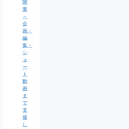
開
業
～
企
画・
編
集・
シ
ョ
ー
ト
動
画
ま
で
支
援
し