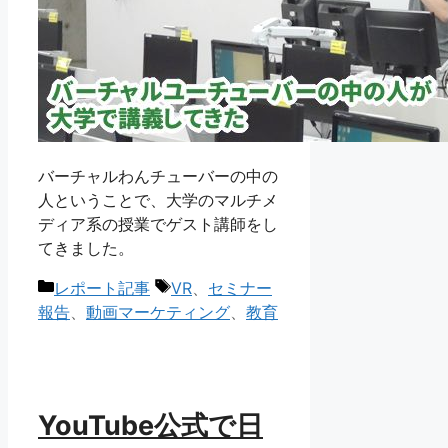
バーチャルわんチューバーの中の
人ということで、大学のマルチメ
ディア系の授業でゲスト講師をし
てきました。
カ
タ
レポート記事
VR
、
セミナー
テ
グ
報告
、
動画マーケティング
、
教育
ゴ
リ
ー
YouTube公式で日