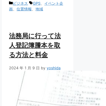
カ
タ
ビジネス
GPS
、
イベント企
テ
グ
画
、
位置情報
、
地域
ゴ
リ
ー
法務局に行って法
人登記簿謄本を取
る方法と料金
2024 年 1 月 9 日
by
yoshida