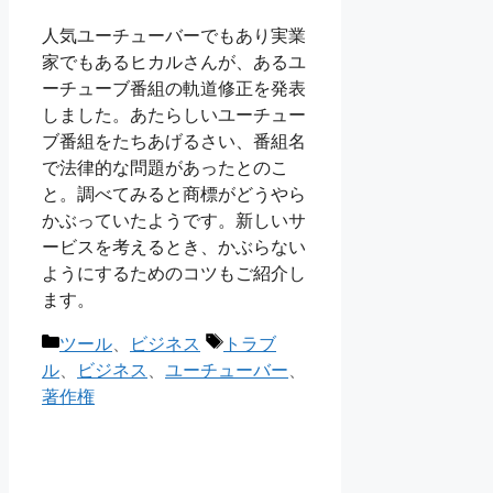
人気ユーチューバーでもあり実業
家でもあるヒカルさんが、あるユ
ーチューブ番組の軌道修正を発表
しました。あたらしいユーチュー
ブ番組をたちあげるさい、番組名
で法律的な問題があったとのこ
と。調べてみると商標がどうやら
かぶっていたようです。新しいサ
ービスを考えるとき、かぶらない
ようにするためのコツもご紹介し
ます。
カ
タ
ツール
、
ビジネス
トラブ
テ
グ
ル
、
ビジネス
、
ユーチューバー
、
ゴ
著作権
リ
ー