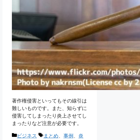
著作権侵害といってもその線引は
難しいものです。また、知らずに
侵害してしまったり炎上させてし
まったりなど注意が必要です。
カ
タ
ビジネス
まとめ
、
事例
、
炎