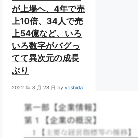
が上場へ、4年で売
上10倍、34人で売
上54億など、いろ
いろ数字がバグっ
てて異次元の成長
ぶり
2022 年 3 月 28 日
by
yoshida