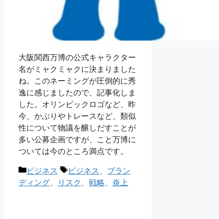
大阪関西万博の公式キャラクター
名がミャクミャクに決まりました
ね。このネーミングが圧倒的に秀
逸に感じましたので、記事化しま
した。オリンピックロゴなど、昨
今、かぶりやトレースなど、類似
性について物議を醸しだすことが
多い公募企画ですが、こと万博に
ついては今のところ満点です。
カ
タ
ビジネス
ビジネス
、
ブラン
テ
グ
ディング
、
リスク
、
戦略
、
炎上
ゴ
リ
ー