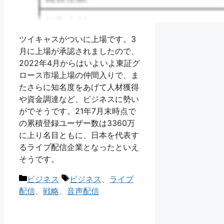
ツイキャスがついに上場です。3
月に上場が承認されましたので、
2022年4月からはいよいよ東証グ
ロース市場上場の仲間入りで、ま
たさらに知名度をあげて人材獲得
や資金調達など、ビジネスに勢い
がでそうです。21年7月末時点で
の累積登録ユーザー数は3360万
に上り名目ともに、日本を代表す
るライブ配信企業となったといえ
そうです。
カ
タ
ビジネス
ビジネス
、
ライブ
テ
グ
配信
、
戦略
、
音声配信
ゴ
リ