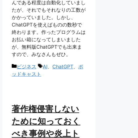
んである程度は自動化していまし
たが、それでもそれなりの工数が
かかっていました。しかし、
ChatGPTを使えばものの数秒で
終わります。作ったプログラムは
お払い箱になってしまいました
が、無料版ChatGPTでも出来ま
すので、みなさんもぜひ。
カ
タ
ビジネス
AI
、
ChatGPT
、
ポ
テ
グ
ッドキャスト
ゴ
リ
ー
著作権侵害しない
ために知っておく
べき事例や炎上ト