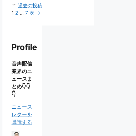
ー
過去の投稿
ペ
ペ
ペ
1
2
…
7
次
→
ー
ー
ー
ジ
ジ
ジ
Profile
音声配信
業界のニ
ュースま
とめ👇👇
👇
ニュース
レターを
購読する