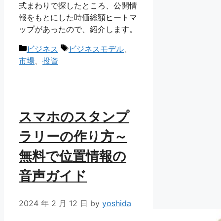
式まわりで探したところ、公開情
報をもとにした時価総額ヒートマ
ップがあったので、紹介します。
カ
タ
ビジネス
ビジネスモデル
、
テ
グ
市場
、
投資
ゴ
リ
ー
スマホのスタンプ
ラリーの作り方～
無料で位置情報の
音声ガイド
2024 年 2 月 12 日
by
yoshida