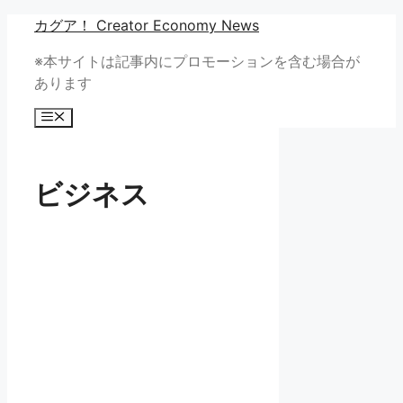
コ
カグア！ Creator Economy News
ン
※本サイトは記事内にプロモーションを含む場合が
テ
あります
ン
ツ
メ
へ
ニ
ュ
ス
ー
キ
ビジネス
ッ
プ