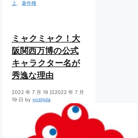
テ
グ
上
、
著作権
ゴ
リ
ー
ミャクミャク！大
阪関西万博の公式
キャラクター名が
秀逸な理由
2022 年 7 月 19 日
2022 年 7 月
19 日
by
yoshida