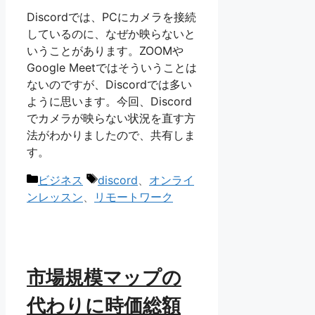
Discordでは、PCにカメラを接続
しているのに、なぜか映らないと
いうことがあります。ZOOMや
Google Meetではそういうことは
ないのですが、Discordでは多い
ように思います。今回、Discord
でカメラが映らない状況を直す方
法がわかりましたので、共有しま
す。
カ
タ
ビジネス
discord
、
オンライ
テ
グ
ンレッスン
、
リモートワーク
ゴ
リ
ー
市場規模マップの
代わりに時価総額