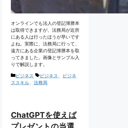
オンラインでも法人の登記簿謄本
は取得できますが、法務局が近所
にある人は行ったほうが早いです
よね。実際に、法務局に行って、
遠方にある企業の登記簿謄本を取
ってきました。画像とサンプル入
りで解説します。
カ
タ
ビジネス
ビジネス
、
ビジネ
テ
グ
ススキル
、
法務局
ゴ
リ
ー
ChatGPTを使えば
プレゼントの当選