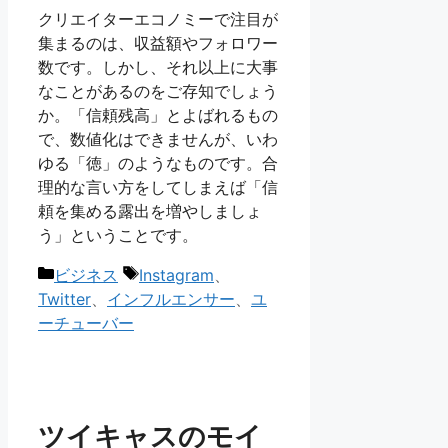
クリエイターエコノミーで注目が
集まるのは、収益額やフォロワー
数です。しかし、それ以上に大事
なことがあるのをご存知でしょう
か。「信頼残高」とよばれるもの
で、数値化はできませんが、いわ
ゆる「徳」のようなものです。合
理的な言い方をしてしまえば「信
頼を集める露出を増やしましょ
う」ということです。
カ
タ
ビジネス
Instagram
、
テ
グ
Twitter
、
インフルエンサー
、
ユ
ゴ
ーチューバー
リ
ー
ツイキャスのモイ