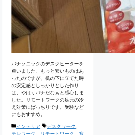
パナソニックのデスクヒーターを
買いました。もっと安いものはあ
ったのですが、机の下に立てた時
の安定感としっかりとした作り
は、やはりパナだなぁと感心しま
した。リモートワークの足元の冷
え対策にばっちりです。受験など
にもおすすめ。
カ
タ
インテリア
デスクワーク
、
テ
グ
テレワーク
、
リモートワーク
、
寒