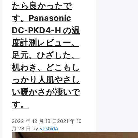
たら良かったで
す。Panasonic
DC-PKD4-H の温
度計測レビュー。
足元、ひざした、
机わき、どこもし
っかり人肌やさし
い暖かさが凄いで
す。
2022 年 12 月 18 日
2021 年 10
月 28 日
by
yoshida