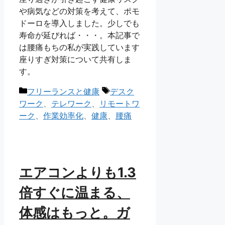
や病気などの対策を考えて、ポモ
ドーロを導入しました。少しでも
寿命が延びれば・・・。本記事で
は腰痛もちの私が実践しています
座りすぎ対策について共有しま
す。
カ
タ
フリーランスと健康
デスク
テ
グ
ワーク
、
テレワーク
、
リモートワ
ゴ
ーク
、
作業効率化
、
健康
、
腰痛
リ
ー
エアコンよりも1.3
倍すぐに温まる、
体感はもっと。ガ