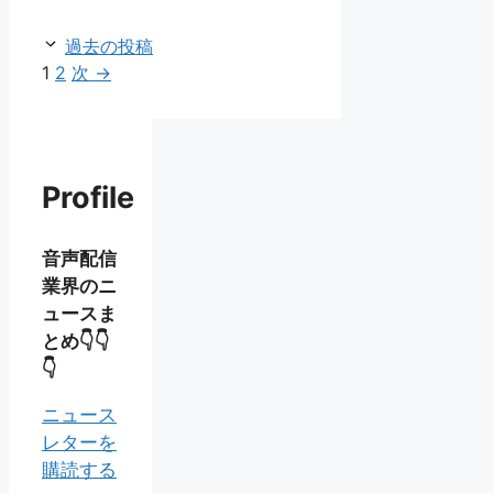
ー
過去の投稿
ペ
ペ
1
2
次
→
ー
ー
ジ
ジ
Profile
音声配信
業界のニ
ュースま
とめ👇👇
👇
ニュース
レターを
購読する