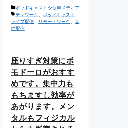
カ
ポッドキャストや音声メディア
テ
タ
テレワーク
、
ポッドキャスト
、
ゴ
グ
ライブ配信
、
リモートワーク
、
音
リ
声配信
ー
座りすぎ対策にポ
モドーロがおすす
めです。集中力も
もちますし効率が
あがります。メン
タルもフィジカル