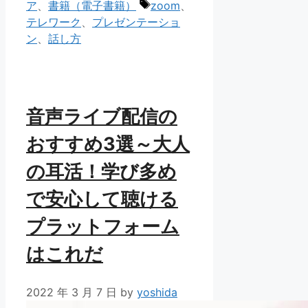
テ
タ
ア
、
書籍（電子書籍）
zoom
、
ゴ
グ
テレワーク
、
プレゼンテーショ
リ
ン
、
話し方
ー
音声ライブ配信の
おすすめ3選～大人
の耳活！学び多め
で安心して聴ける
プラットフォーム
はこれだ
2022 年 3 月 7 日
by
yoshida