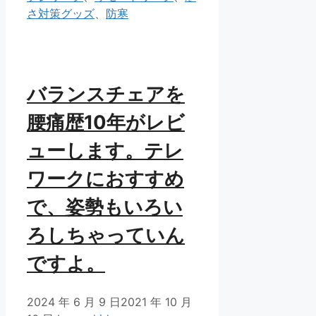
ゴ
さ対策グッズ
、
防寒
リ
ー
バランスチェアを
腰痛歴10年がレビ
ューします。テレ
ワークにおすすめ
で、姿勢もいろい
ろしちゃっていん
ですよ。
2024 年 6 月 9 日
2021 年 10 月