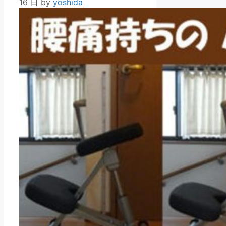
16 日
by
yoshida