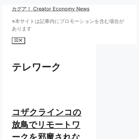
コ
カグア！ Creator Economy News
ン
※本サイトは記事内にプロモーションを含む場合が
テ
あります
ン
ツ
メ
へ
ニ
ュ
ス
ー
キ
テレワーク
ッ
プ
コザクラインコの
放鳥でリモートワ
ークを邪魔されな