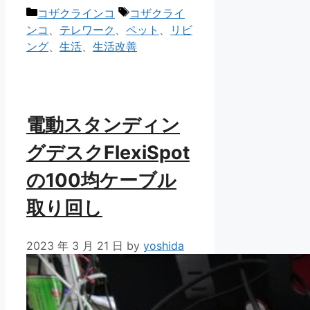
カ
タ
コザクラインコ
コザクライ
テ
グ
ンコ
、
テレワーク
、
ペット
、
リビ
ゴ
ング
、
生活
、
生活改善
リ
ー
電動スタンディン
グデスクFlexiSpot
の100均ケーブル
取り回し
2023 年 3 月 21 日
by
yoshida