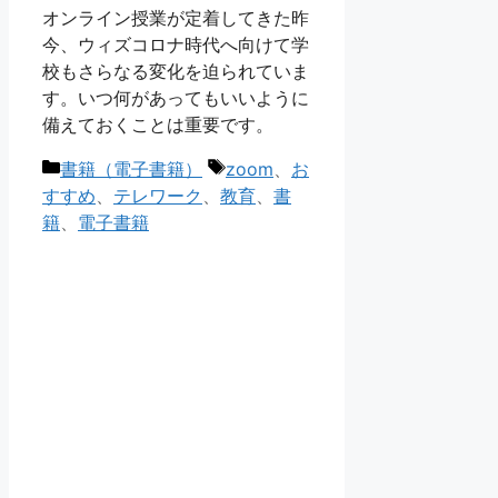
オンライン授業が定着してきた昨
今、ウィズコロナ時代へ向けて学
校もさらなる変化を迫られていま
す。いつ何があってもいいように
備えておくことは重要です。
カ
タ
書籍（電子書籍）
zoom
、
お
テ
グ
すすめ
、
テレワーク
、
教育
、
書
ゴ
籍
、
電子書籍
リ
ー