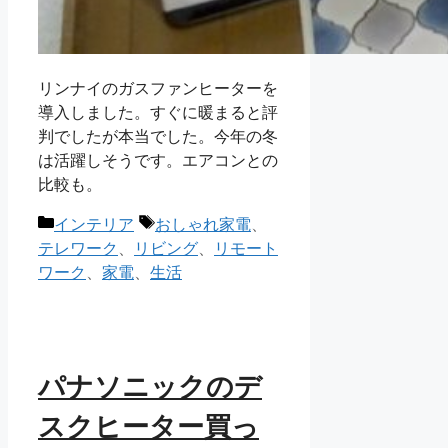
リンナイのガスファンヒーターを
導入しました。すぐに暖まると評
判でしたが本当でした。今年の冬
は活躍しそうです。エアコンとの
比較も。
カ
タ
インテリア
おしゃれ家電
、
テ
グ
テレワーク
、
リビング
、
リモート
ゴ
ワーク
、
家電
、
生活
リ
ー
パナソニックのデ
スクヒーター買っ