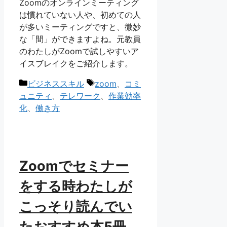
Zoomのオンラインミーティング
は慣れていない人や、初めての人
が多いミーティングですと、微妙
な「間」ができますよね。元教員
のわたしがZoomで試しやすいア
イスブレイクをご紹介します。
カ
タ
ビジネススキル
zoom
、
コミ
テ
グ
ュニティ
、
テレワーク
、
作業効率
ゴ
化
、
働き方
リ
ー
Zoomでセミナー
をする時わたしが
こっそり読んでい
たおすすめ本5冊