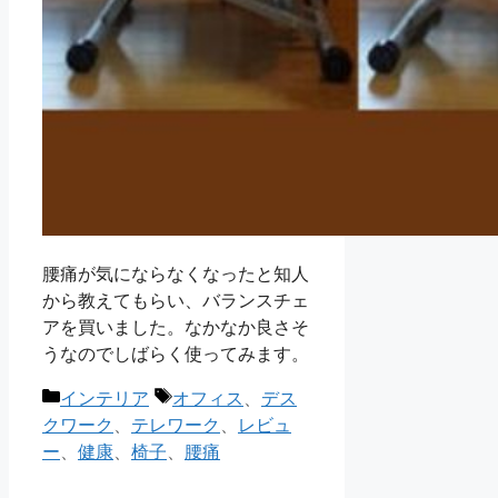
腰痛が気にならなくなったと知人
から教えてもらい、バランスチェ
アを買いました。なかなか良さそ
うなのでしばらく使ってみます。
カ
タ
インテリア
オフィス
、
デス
テ
グ
クワーク
、
テレワーク
、
レビュ
ゴ
ー
、
健康
、
椅子
、
腰痛
リ