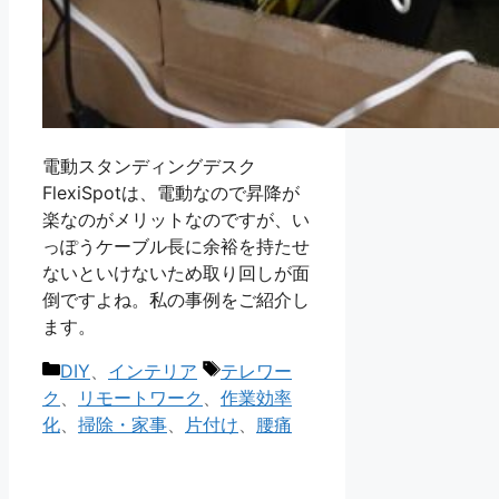
電動スタンディングデスク
FlexiSpotは、電動なので昇降が
楽なのがメリットなのですが、い
っぽうケーブル長に余裕を持たせ
ないといけないため取り回しが面
倒ですよね。私の事例をご紹介し
ます。
カ
タ
DIY
、
インテリア
テレワー
テ
グ
ク
、
リモートワーク
、
作業効率
ゴ
化
、
掃除・家事
、
片付け
、
腰痛
リ
ー