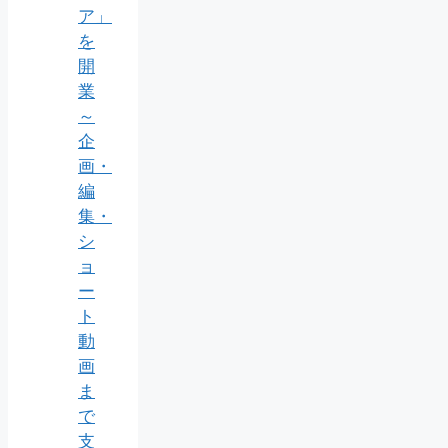
ア」
を
開
業
～
企
画・
編
集・
シ
ョ
ー
ト
動
画
ま
で
支