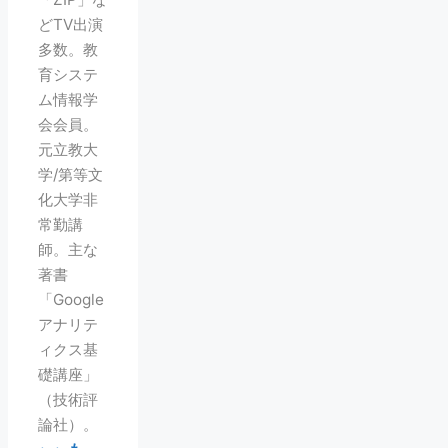
どTV出演
多数。教
育システ
ム情報学
会会員。
元立教大
学/第等文
化大学非
常勤講
師。主な
著書
「Google
アナリテ
ィクス基
礎講座」
（技術評
論社）。