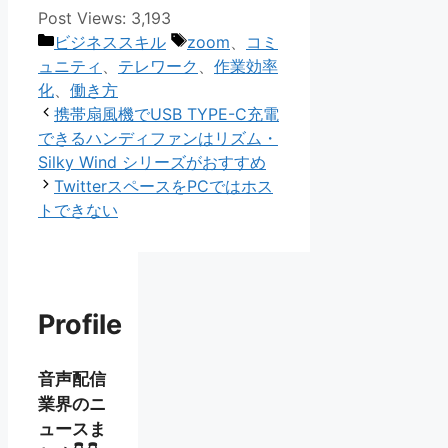
Post Views:
3,193
カ
タ
ビジネススキル
zoom
、
コミ
テ
グ
ュニティ
、
テレワーク
、
作業効率
ゴ
化
、
働き方
リ
携帯扇風機でUSB TYPE-C充電
ー
できるハンディファンはリズム・
Silky Wind シリーズがおすすめ
TwitterスペースをPCではホス
トできない
Profile
音声配信
業界のニ
ュースま