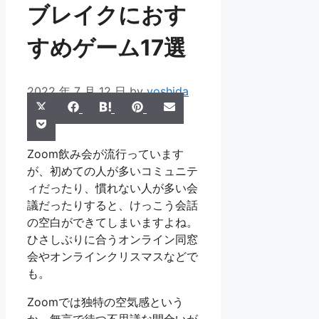
ブレイクにおす
すめゲーム17選
2022 年 7 月 12 日
by
yoshida
Share
Share
Share
Share
Share
X
Facebook
Hatena
Pinterest
Email
Share
on
on
on
on
on
Pocket
(Twitter)
on
Zoom飲み会が流行っています
が、初めての人が多いコミュニテ
ィだったり、慣れない人が多い会
議だったりすると、けっこう会話
の空白ができてしまいますよね。
ひさしぶりに合うオンライン同窓
会やオンラインクリスマスなどで
も。
Zoomでは独特の空気感という
か、無言で待つ不思議な間合いが