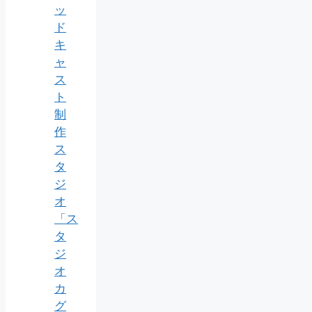
ッ
ド
キ
ャ
ス
ト
制
作
ス
タ
ジ
オ
「ス
タ
ジ
オ
カ
グ