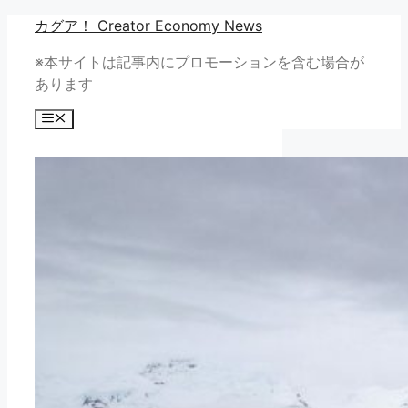
コ
カグア！ Creator Economy News
ン
※本サイトは記事内にプロモーションを含む場合が
テ
あります
ン
ツ
メ
へ
ニ
ュ
ス
ー
キ
ッ
プ