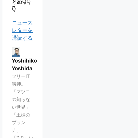
とめ👇👇
👇
ニュース
レターを
購読する
Yoshihiko
Yoshida
フリーIT
講師。
「マツコ
の知らな
い世界」
「王様の
ブラン
チ」
「ZIP」な