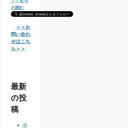
＞＞
もっ
と読む
＜＜お
問い合わ
せはこち
ら＞＞
最新
の投
稿
ポ