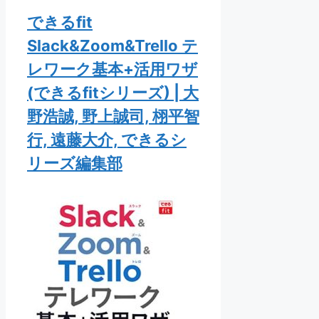
できるfit
Slack&Zoom&Trello テ
レワーク基本+活用ワザ
(できるfitシリーズ) | 大
野浩誠, 野上誠司, 栩平智
行, 遠藤大介, できるシ
リーズ編集部