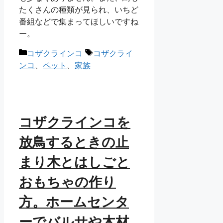
たくさんの種類が見られ、いちど
番組などで集まってほしいですね
ー。
カ
タ
コザクラインコ
コザクライ
テ
グ
ンコ
、
ペット
、
家族
ゴ
リ
ー
コザクラインコを
放鳥するときの止
まり木とはしごと
おもちゃの作り
方。ホームセンタ
ーでバルサや木材