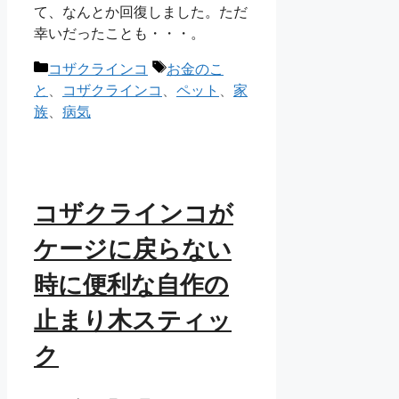
て、なんとか回復しました。ただ
幸いだったことも・・・。
カ
タ
コザクラインコ
お金のこ
テ
グ
と
、
コザクラインコ
、
ペット
、
家
ゴ
族
、
病気
リ
ー
コザクラインコが
ケージに戻らない
時に便利な自作の
止まり木スティッ
ク