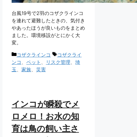
台風19号で2羽のコザクラインコ
を連れて避難したときの、気付き
やあったほうが良いものをまとめ
ました。環境移設がとにかく大
変。
カ
タ
コザクラインコ
コザクライ
テ
グ
ンコ
、
ペット
、
リスク管理
、
埼
ゴ
玉
、
家族
、
災害
リ
ー
インコが瞬殺でメ
ロメロ！お水の知
育は鳥の飼い主さ