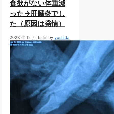
食欲がない体重減
った→肝臓炎でし
た（原因は発情）
2023 年 12 月 15 日
by
yoshida