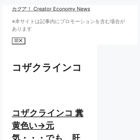
コ
カグア！ Creator Economy News
ン
※本サイトは記事内にプロモーションを含む場合が
テ
あります
ン
ツ
メ
へ
ニ
ュ
ス
ー
キ
コザクラインコ
ッ
プ
コザクラインコ 糞
黄色い→元
気・・・でも、肝