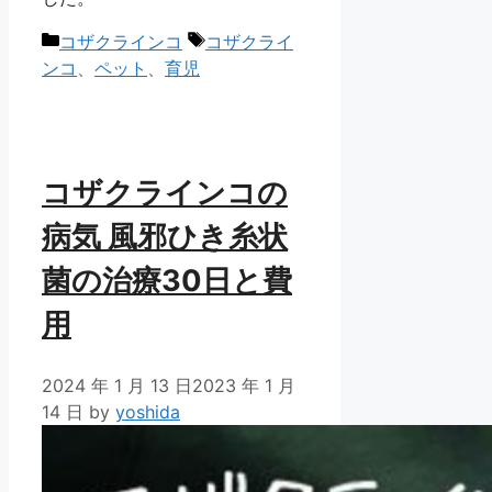
カ
タ
コザクラインコ
コザクライ
テ
グ
ンコ
、
ペット
、
育児
ゴ
リ
ー
コザクラインコの
病気 風邪ひき糸状
菌の治療30日と費
用
2024 年 1 月 13 日
2023 年 1 月
14 日
by
yoshida