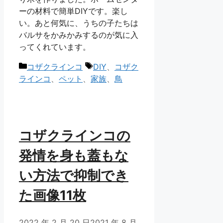
ーの材料で簡単DIYです。楽し
い。あと何気に、うちの子たちは
バルサをかみかみするのが気に入
ってくれています。
カ
タ
コザクラインコ
DIY
、
コザク
テ
グ
ラインコ
、
ペット
、
家族
、
鳥
ゴ
リ
ー
コザクラインコの
発情を身も蓋もな
い方法で抑制でき
た画像11枚
2022 年 2 月 20 日
2021 年 8 月