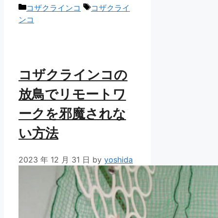
カ
タ
コザクラインコ
コザクライ
テ
グ
ンコ
ゴ
リ
ー
コザクラインコの
放鳥でリモートワ
ークを邪魔されな
い方法
2023 年 12 月 31 日
by
yoshida