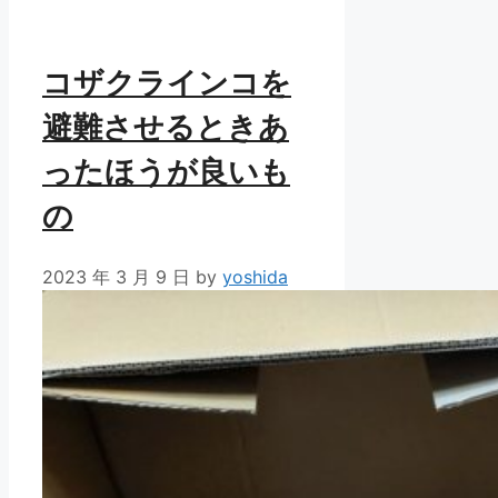
リ
ー
コザクラインコを
避難させるときあ
ったほうが良いも
の
2023 年 3 月 9 日
by
yoshida