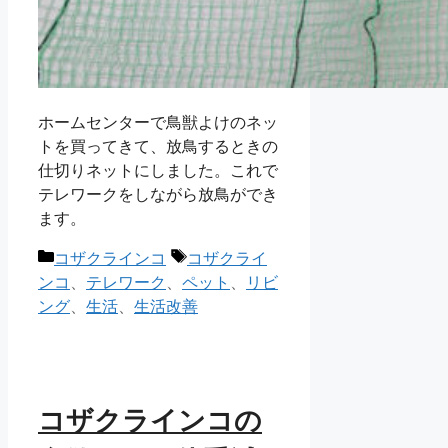
ホームセンターで鳥獣よけのネッ
トを買ってきて、放鳥するときの
仕切りネットにしました。これで
テレワークをしながら放鳥ができ
ます。
カ
タ
コザクラインコ
コザクライ
テ
グ
ンコ
、
テレワーク
、
ペット
、
リビ
ゴ
ング
、
生活
、
生活改善
リ
ー
コザクラインコの