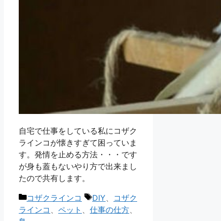
自宅で仕事をしている私にコザク
ラインコが懐きすぎて困っていま
す。発情を止める方法・・・です
が身も蓋もないやり方で出来まし
たので共有します。
カ
タ
コザクラインコ
DIY
、
コザク
テ
グ
ラインコ
、
ペット
、
仕事の仕方
、
ゴ