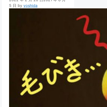
5 日
by
yoshida