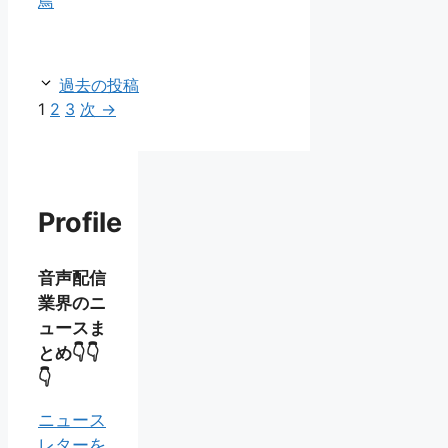
鳥
リ
ー
過去の投稿
ペ
ペ
ペ
1
2
3
次
→
ー
ー
ー
ジ
ジ
ジ
Profile
音声配信
業界のニ
ュースま
とめ👇👇
👇
ニュース
レターを