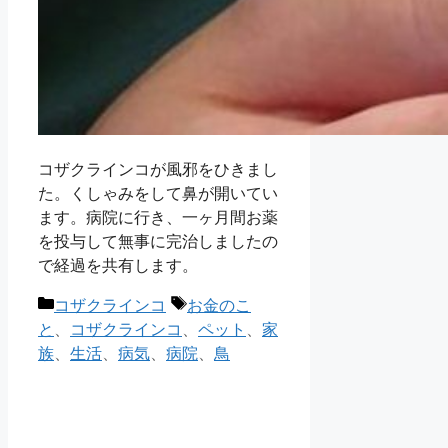
コザクラインコが風邪をひきまし
た。くしゃみをして鼻が開いてい
ます。病院に行き、一ヶ月間お薬
を投与して無事に完治しましたの
で経過を共有します。
カ
タ
コザクラインコ
お金のこ
テ
グ
と
、
コザクラインコ
、
ペット
、
家
ゴ
族
、
生活
、
病気
、
病院
、
鳥
リ
ー