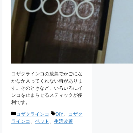
コザクラインコの放鳥でかごにな
かなか入ってくれない時がありま
す。そのときなど、いろいろにイ
ンコを止まらせるスティックが便
利です。
カ
タ
コザクラインコ
DIY
、
コザク
テ
グ
ラインコ
、
ペット
、
生活改善
ゴ