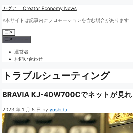
コ
カグア！ Creator Economy News
ン
※本サイトは記事内にプロモーションを含む場合があります
テ
ン
メ
ツ
ニ
メニュー
ュ
へ
ー
ス
運営者
キ
お問い合わせ
ッ
プ
トラブルシューティング
BRAVIA KJ-40W700Cでネットが
2023 年 1 月 5 日
by
yoshida