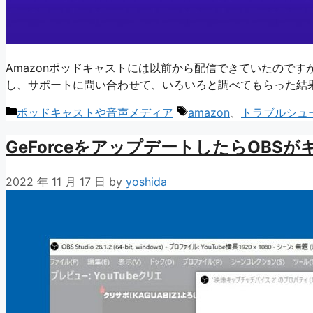
Amazonポッドキャストには以前から配信できていたので
し、サポートに問い合わせて、いろいろと調べてもらった結
カ
タ
ポッドキャストや音声メディア
amazon
、
トラブルシュ
テ
グ
GeForceをアップデートしたらOB
ゴ
リ
ー
2022 年 11 月 17 日
by
yoshida