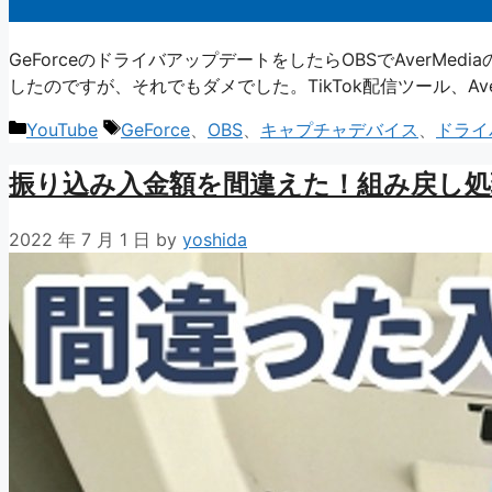
GeForceのドライバアップデートをしたらOBSでAverM
したのですが、それでもダメでした。TikTok配信ツール、Av
カ
タ
YouTube
GeForce
、
OBS
、
キャプチャデバイス
、
ドライ
テ
グ
振り込み入金額を間違えた！組み戻し
ゴ
リ
ー
2022 年 7 月 1 日
by
yoshida