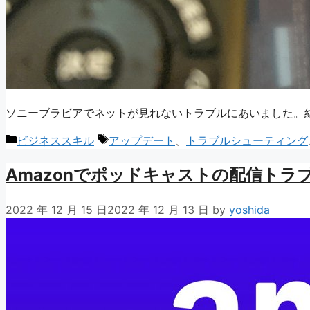
ソニーブラビアでネットが見れないトラブルにあいました。結論
カ
タ
ビジネススキル
アップデート
、
トラブルシューティング
テ
グ
Amazonでポッドキャストの配信ト
ゴ
リ
ー
2022 年 12 月 15 日
2022 年 12 月 13 日
by
yoshida