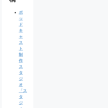
ポ
ッ
ド
キ
ャ
ス
ト
制
作
ス
タ
ジ
オ
「ス
タ
ジ