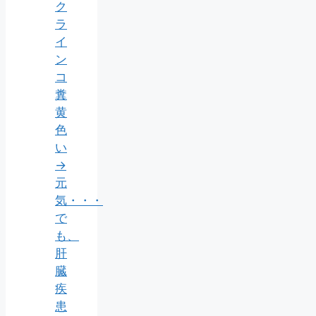
ク
ラ
イ
ン
コ
糞
黄
色
い
→
元
気・・・
で
も、
肝
臓
疾
患