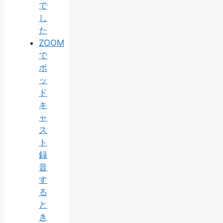
で
し
た
ZOOM
で
ポ
ッ
ド
キ
ャ
ス
ト
録
音
す
る
と
き