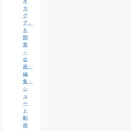
オ
カ
グ
ア」
を
開
業
～
企
画・
編
集・
シ
ョ
ー
ト
動
画