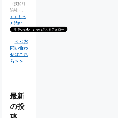
（技術評
論社）。
＞＞
もっ
と読む
＜＜お
問い合わ
せはこち
ら＞＞
最新
の投
稿