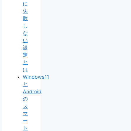
に
失
敗
し
な
い
設
定
と
は
Windows11
と
Android
の
ス
マ
ー
ト