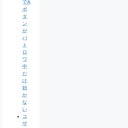
でA
ボ
タ
ン
が
バ
ト
ロ
ワ
中
だ
け
効
か
な
い
コ
ザ