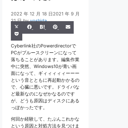
2022 年 12 月 18 日
2021 年 9 月
21 日
by
yoshida
Share
Share
Share
Share
Share
X
Facebook
Hatena
Pinterest
Email
Share
on
on
on
on
on
Pocket
(Twitter)
on
Cyberlink社のPowerdirectorで
PCがブルースクリーンになって
落ちることがあります。編集作業
中に突然、Windows10が青い画
面になって、ギィィィィィーーー
という音とともに再起動かかるの
で、心臓に悪いです。ドライバな
ど最新なのになぜかなるのです
が、どうも原因はディスクにある
っぽかったです。
何回か経験して、たぶんこれかな
という原因と対処方法を見つけま