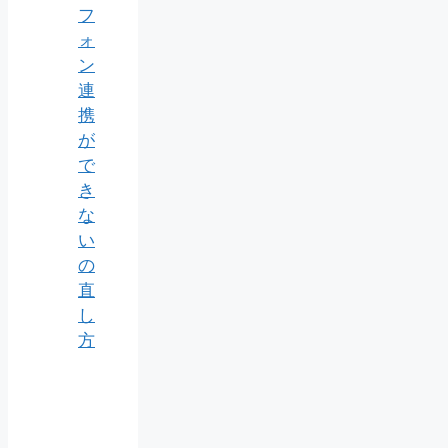
フ
ォ
ン
連
携
が
で
き
な
い
の
直
し
方