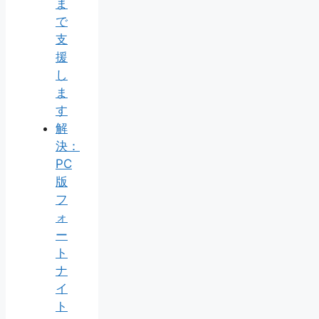
ま
で
支
援
し
ま
す
解
決：
PC
版
フ
ォ
ー
ト
ナ
イ
ト