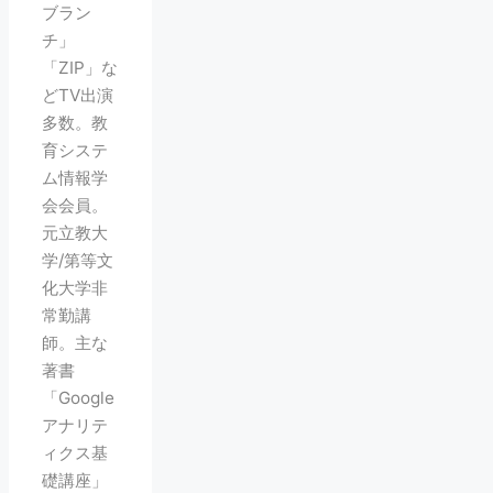
ブラン
チ」
「ZIP」な
どTV出演
多数。教
育システ
ム情報学
会会員。
元立教大
学/第等文
化大学非
常勤講
師。主な
著書
「Google
アナリテ
ィクス基
礎講座」