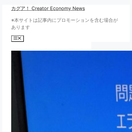
コ
カグア！ Creator Economy News
ン
※本サイトは記事内にプロモーションを含む場合が
テ
あります
ン
ツ
メ
へ
ニ
ュ
ス
ー
キ
ッ
プ