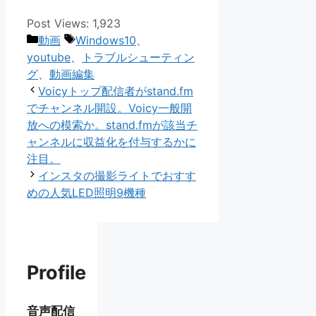
Post Views:
1,923
カ
タ
動画
Windows10
、
テ
グ
youtube
、
トラブルシューティン
ゴ
グ
、
動画編集
リ
Voicyトップ配信者がstand.fm
ー
でチャンネル開設。Voicy一般開
放への模索か。stand.fmが該当チ
ャンネルに収益化を付与するかに
注目。
インスタの撮影ライトでおすす
めの人気LED照明9機種
Profile
音声配信