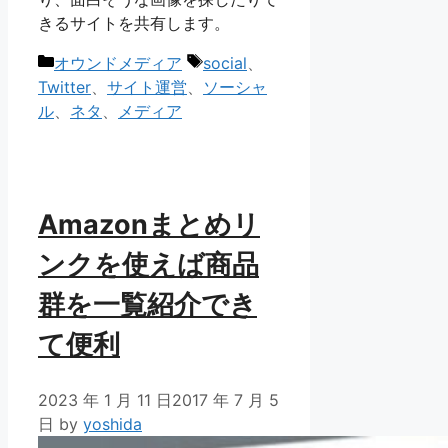
きるサイトを共有します。
カ
タ
オウンドメディア
social
、
テ
グ
Twitter
、
サイト運営
、
ソーシャ
ゴ
ル
、
ネタ
、
メディア
リ
ー
Amazonまとめリ
ンクを使えば商品
群を一覧紹介でき
て便利
2023 年 1 月 11 日
2017 年 7 月 5
日
by
yoshida