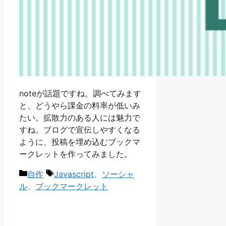
noteが話題ですね。調べてみます
と、どうやら課金の料率が低いみ
たい。拡散力のある人には魅力で
すね。ブログで宣伝しやすくなる
ように、投稿を埋め込むブックマ
ークレットを作ってみました。
カ
タ
自作
Javascript
、
ソーシャ
テ
グ
ル
、
ブックマークレット
ゴ
リ
ー