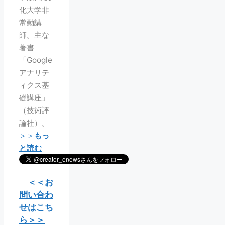
化大学非
常勤講
師。主な
著書
「Google
アナリテ
ィクス基
礎講座」
（技術評
論社）。
＞＞
もっ
と読む
＜＜お
問い合わ
せはこち
ら＞＞