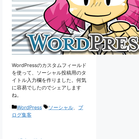
WordPressのカスタムフィールド
を使って、ソーシャル投稿用のタ
イトル入力欄を作りました。何気
に容易でしたのでシェアします
ね。
カ
タ
WordPress
ソーシャル
、
ブ
テ
グ
ログ集客
ゴ
リ
ー