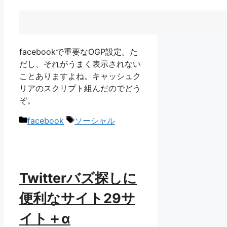
facebookで重要なOGP設定。た
だし、それがうまく表示されない
ことありますよね。キャッシュク
リアのスクリプト組んだのでどう
ぞ。
カ
タ
facebook
ソーシャル
テ
グ
ゴ
リ
ー
Twitterバズ探しに
便利なサイト29サ
イト＋α