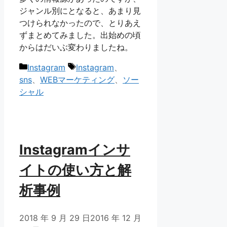
ジャンル別にとなると、あまり見
つけられなかったので、とりあえ
ずまとめてみました。出始めの頃
からはだいぶ変わりましたね。
カ
タ
Instagram
Instagram
、
テ
グ
sns
、
WEBマーケティング
、
ソー
ゴ
シャル
リ
ー
Instagramインサ
イトの使い方と解
析事例
2018 年 9 月 29 日
2016 年 12 月