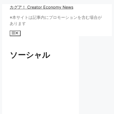
コ
カグア！ Creator Economy News
ン
※本サイトは記事内にプロモーションを含む場合が
テ
あります
ン
ツ
メ
へ
ニ
ュ
ス
ー
キ
ソーシャル
ッ
プ