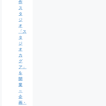
作
ス
タ
ジ
オ
「ス
タ
ジ
オ
カ
グ
ア」
を
開
業
～
企
画・