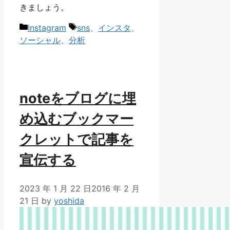
きましょう。
カ
タ
Instagram
sns
、
インスタ
、
テ
グ
ソーシャル
、
分析
ゴ
リ
ー
noteをブログに埋
め込むブックマー
クレットで記事を
宣伝する
2023 年 1 月 22 日
2016 年 2 月
21 日
by
yoshida