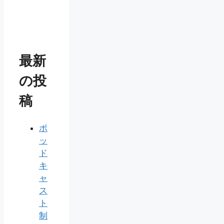
最新
の投
稿
ポ
ッ
ド
キ
ャ
ス
ト
制