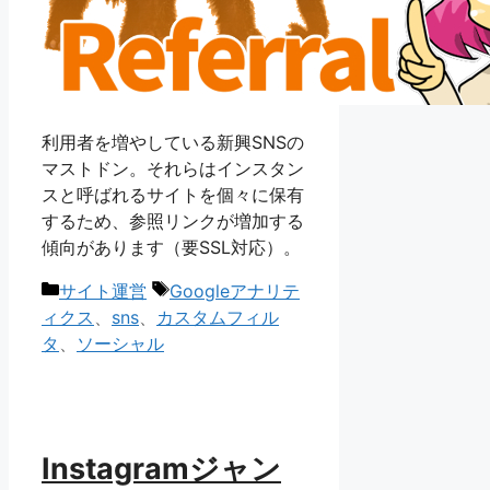
利用者を増やしている新興SNSの
マストドン。それらはインスタン
スと呼ばれるサイトを個々に保有
するため、参照リンクが増加する
傾向があります（要SSL対応）。
カ
タ
サイト運営
Googleアナリテ
テ
グ
ィクス
、
sns
、
カスタムフィル
ゴ
タ
、
ソーシャル
リ
ー
Instagramジャン