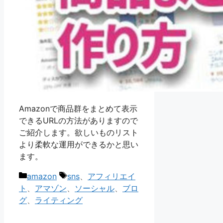
Amazonで商品群をまとめて表示
できるURLの方法がありますので
ご紹介します。欲しいものリスト
より柔軟な運用ができるかと思い
ます。
カ
タ
amazon
sns
、
アフィリエイ
テ
グ
ト
、
アマゾン
、
ソーシャル
、
ブロ
ゴ
グ
、
ライティング
リ