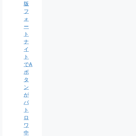
版
フ
ォ
ー
ト
ナ
イ
ト
でA
ボ
タ
ン
が
バ
ト
ロ
ワ
中