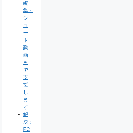
編
集・
シ
ョ
ー
ト
動
画
ま
で
支
援
し
ま
す
解
決：
PC