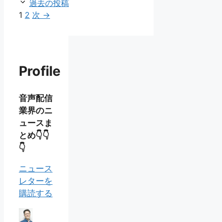
過去の投稿
ペ
ペ
1
2
次
→
ー
ー
ジ
ジ
Profile
音声配信
業界のニ
ュースま
とめ👇👇
👇
ニュース
レターを
購読する