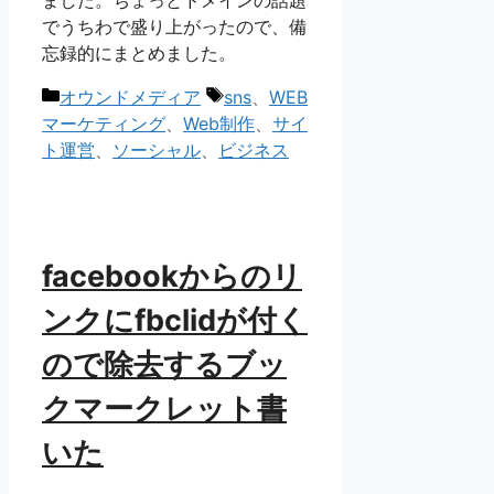
ました。ちょっとドメインの話題
でうちわで盛り上がったので、備
忘録的にまとめました。
カ
タ
オウンドメディア
sns
、
WEB
テ
グ
マーケティング
、
Web制作
、
サイ
ゴ
ト運営
、
ソーシャル
、
ビジネス
リ
ー
facebookからのリ
ンクにfbclidが付く
ので除去するブッ
クマークレット書
いた