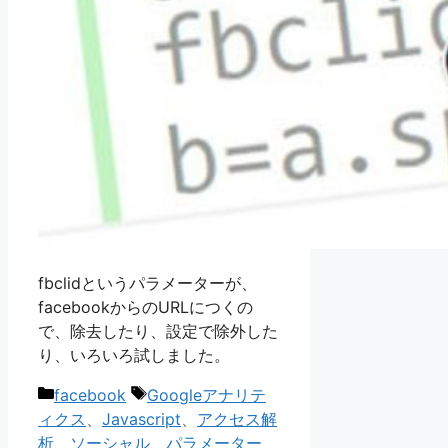
fbclidというパラメーターが、
facebookからのURLにつくの
で、除去したり、設定で除外した
り、いろいろ試しました。
カ
タ
facebook
Googleアナリテ
テ
グ
ィクス
、
Javascript
、
アクセス解
ゴ
析
、
ソーシャル
、
パラメーター