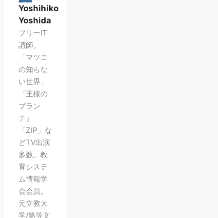
Yoshihiko
Yoshida
フリーIT
講師。
「マツコ
の知らな
い世界」
「王様の
ブラン
チ」
「ZIP」な
どTV出演
多数。教
育システ
ム情報学
会会員。
元立教大
学/第等文