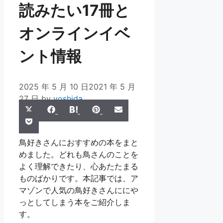
読みたい17冊と
オンラインイベ
ント情報
2025 年 5 月 10 日
2021 年 5 月
27 日
by
yoshida
Share
Share
Share
Share
Share
X
Facebook
Hatena
Pinterest
Email
Share
on
on
on
on
on
Pocket
(Twitter)
on
鳥好きさんにおすすめの本をまと
めました。どれも鳥さんのことを
よく理解できたり、心あたたまる
ものばかりです。本記事では、ア
マゾンで人気の鳥好きさんににや
っとしてしまう本をご紹介しま
す。