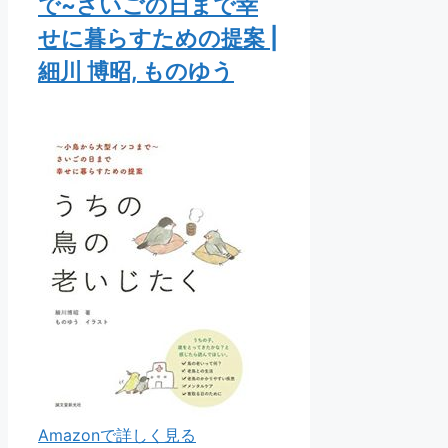
で~さいごの日まで幸
せに暮らすための提案 |
細川 博昭, ものゆう
Amazonで詳しく見る