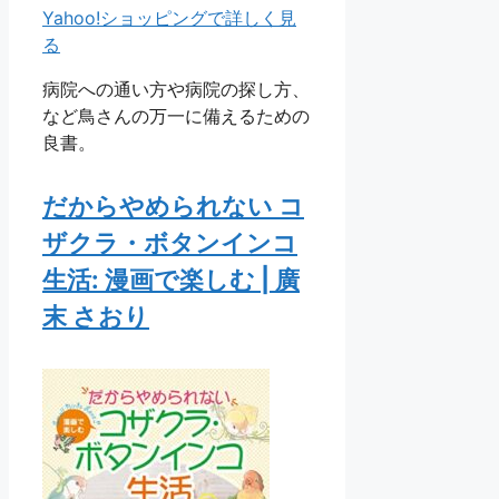
Yahoo!ショッピングで詳しく見
る
病院への通い方や病院の探し方、
など鳥さんの万一に備えるための
良書。
だからやめられない コ
ザクラ・ボタンインコ
生活: 漫画で楽しむ | 廣
末 さおり