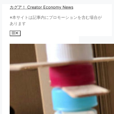
コ
カグア！ Creator Economy News
ン
※本サイトは記事内にプロモーションを含む場合が
テ
あります
ン
ツ
メ
へ
ニ
ュ
ス
ー
キ
ッ
プ