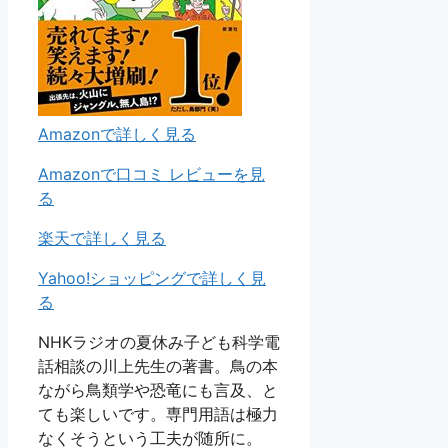
Amazonで詳しく見る
Amazonで口コミ レビューを見
る
楽天で詳しく見る
Yahoo!ショッピングで詳しく見
る
NHKラジオの夏休み子ども科学電
話相談の川上先生の著書。鳥の本
ながら鳥類学や恐竜にも言及、と
ても楽しいです。専門用語は極力
なくそうという工夫が随所に。