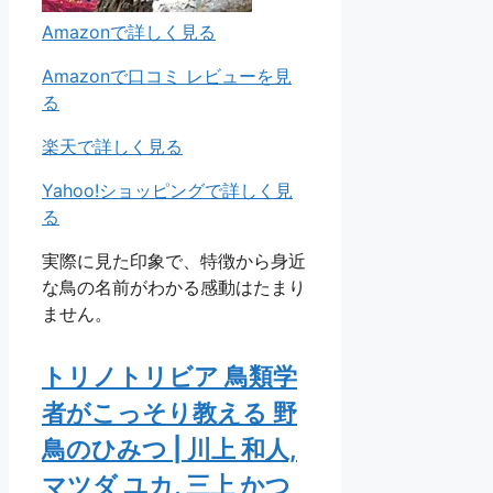
Amazonで詳しく見る
Amazonで口コミ レビューを見
る
楽天で詳しく見る
Yahoo!ショッピングで詳しく見
る
実際に見た印象で、特徴から身近
な鳥の名前がわかる感動はたまり
ません。
トリノトリビア 鳥類学
者がこっそり教える 野
鳥のひみつ | 川上 和人,
マツダ ユカ, 三上 かつ