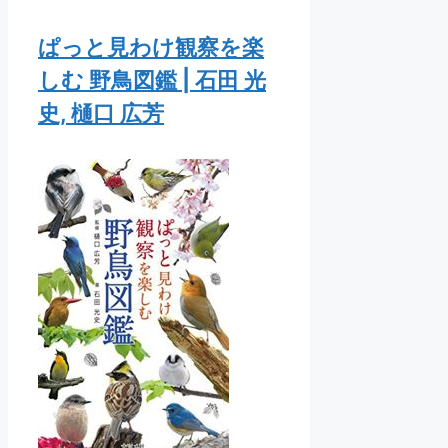
ぱっと見わけ観察を楽
しむ 野鳥図鑑 | 石田 光
史, 樋口 広芳