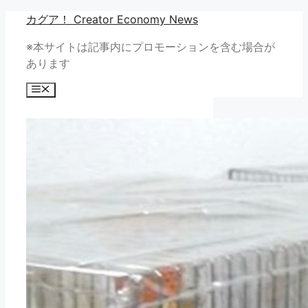
コ
カグア！ Creator Economy News
ン
※本サイトは記事内にプロモーションを含む場合が
テ
あります
ン
ツ
メ
へ
ニ
ュ
ス
ー
キ
ッ
プ