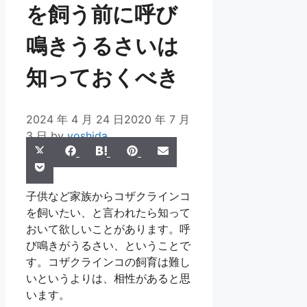
を飼う前に呼び
鳴きうるさいは
知っておくべき
2024 年 4 月 24 日
2020 年 7 月
3 日
by
yoshida
Share
Share
Share
Share
Share
X
Facebook
Hatena
Pinterest
Email
Share
on
on
on
on
on
Pocket
(Twitter)
on
子供など家族からコザクラインコ
を飼いたい、と言われたら知って
おいて欲しいことがあります。呼
び鳴きがうるさい、ということで
す。コザクラインコの飼育は難し
いというよりは、相性があると思
います。