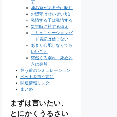
す
噛み癖がある子は噛む
お留守はせいぜい1泊
発情する子は発情する
災害時に対する備え
コミュニケーションバ
ード表記は信じない
あまり心配しなくても
いいこと
突然くる別れ、死ぬと
きは突然
飼う前のシミュレーション
ペットを買う前に
関連情報リンク
まとめ
まずは言いたい、
とにかくうるさい