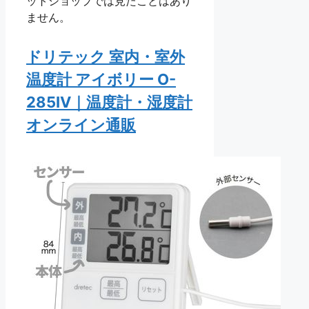
ットショップでは見たことはあり
ません。
ドリテック 室内・室外
温度計 アイボリー O-
285IV｜温度計・湿度計
オンライン通販