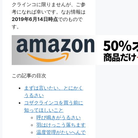
クラインコに限りませんが、ご参
考になれば幸いです。なお情報は
2019年6月14日時点
でのもので
す。
この記事の目次
まずは言いたい、とにかく
うるさい
コザクラインコを買う前に
知ってほしいこと
呼び鳴きがうるさい
羽はけっこう落ちます
温度管理がたいへんで