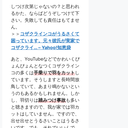
しつけ次第じゃないの？と思われ
るかた、ならばどうぞしつけて下
さい。失敗しても責任はもてませ
ん。
＞＞
コザクラインコがうるさくて
困っています。元々彼氏が実家で
コザクライ… – Yahoo!知恵袋
あと、YouTubeなどでかわいくぴ
ょんぴょんとなつくコザクライン
コの多くは
手乗りで羽をカット
し
ています。そうしますと長時間放
鳥していて、あまり鳴かないとい
うのもあるかもしれません。しか
し、羽切りは
踏みつけ事故
も多い
と聴きますので、我が家では羽カ
ットはしていません。ですので、
出せ出せとうるさいことはうるさ
いです。でも、それでいいんで