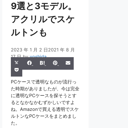
9選と3モデル。
アクリルでスケ
ルトンも
2023 年 1 月 2 日
2021 年 8 月
17 日
by
yoshida
Share
Share
Share
Share
Share
X
Facebook
Hatena
Pinterest
Email
Share
on
on
on
on
on
Pocket
(Twitter)
on
PCケースで透明なものが流行っ
た時期がありましたが、今は完全
に透明なPCケースを探そうとす
るとなかなかむずかしいですよ
ね。Amazonで買える透明でスケ
ルトンなPCケースをまとめまし
た。