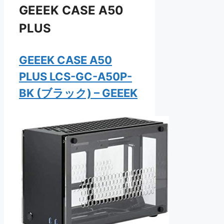
GEEEK CASE A50
PLUS
GEEEK CASE A50
PLUS LCS-GC-A50P-
BK (ブラック) – GEEEK