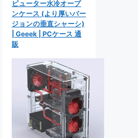
ピューター水冷オープ
ンケース (より厚いバー
ジョンの垂直シャーシ)
| Geeek | PCケース 通
販