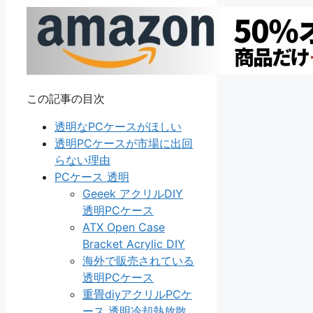
この記事の目次
透明なPCケースがほしい
透明PCケースが市場に出回
らない理由
PCケース 透明
Geeek アクリルDIY
透明PCケース
ATX Open Case
Bracket Acrylic DIY
海外で販売されている
透明PCケース
重畳diyアクリルPCケ
ース 透明冷却熱放散