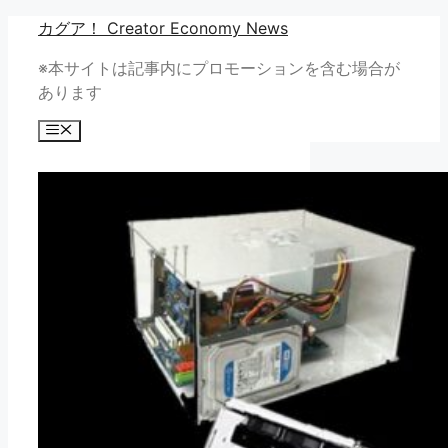
コ
カグア！ Creator Economy News
ン
※本サイトは記事内にプロモーションを含む場合が
テ
あります
ン
ツ
メ
へ
ニ
ュ
ス
ー
キ
ッ
プ