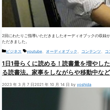
2回にわたりご指導いただきましたオーディオブックの収録
ただきました。
カ
タ
ビジネス
youtube
、
オーディオブック
、
コンテンツ
、
コ
テ
グ
1日1冊らくに読める！読書量を増やし
ゴ
リ
る読書法。家事をしながらや移動中な
ー
2023 年 3 月 7 日
2021 年 10 月 14 日
by
yoshida