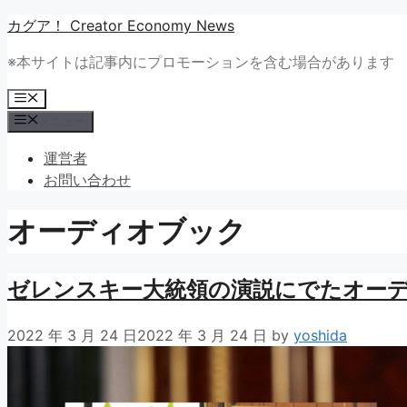
コ
カグア！ Creator Economy News
ン
※本サイトは記事内にプロモーションを含む場合があります
テ
ン
メ
ツ
ニ
メニュー
ュ
へ
ー
ス
運営者
キ
お問い合わせ
ッ
プ
オーディオブック
ゼレンスキー大統領の演説にでたオー
2022 年 3 月 24 日
2022 年 3 月 24 日
by
yoshida