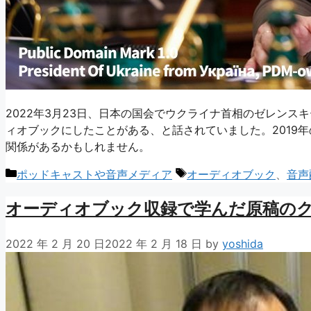
2022年3月23日、日本の国会でウクライナ首相のゼレン
ィオブックにしたことがある、と話されていました。2019
関係があるかもしれません。
カ
タ
ポッドキャストや音声メディア
オーディオブック
、
音声
テ
グ
オーディオブック収録で学んだ原稿のク
ゴ
リ
ー
2022 年 2 月 20 日
2022 年 2 月 18 日
by
yoshida