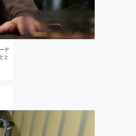
ーデ
とと