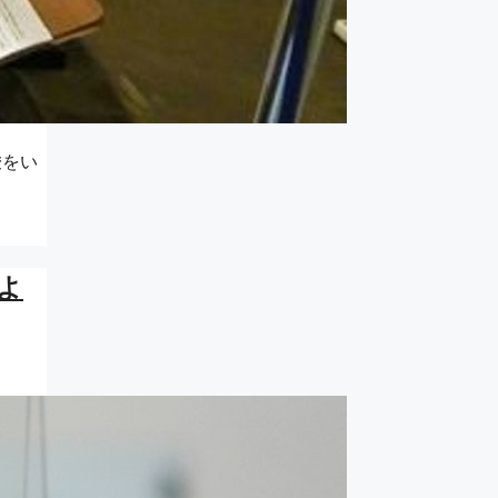
唆をい
よ