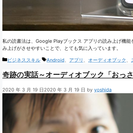
私の読書法は、Google Playブックス アプリの読み上
み上げがさせやすいことで、とても気に入っています。
カ
タ
ビジネススキル
Android
、
アプリ
、
オーディオブック
、
テ
グ
奇跡の実話～オーディオブック「おっ
ゴ
リ
ー
2020 年 3 月 19 日
2020 年 3 月 19 日
by
yoshida