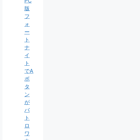
PC
版
フ
ォ
ー
ト
ナ
イ
ト
でA
ボ
タ
ン
が
バ
ト
ロ
ワ