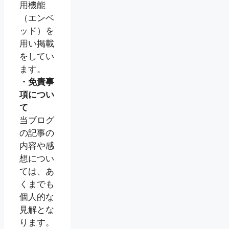
用機能
（エンベ
ッド）を
用い掲載
をしてい
ます。
・免責事
項につい
て
当ブログ
の記事の
内容や感
想につい
ては、あ
くまでも
個人的な
見解とな
ります。