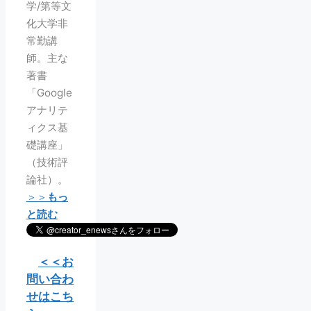
学/第等文
化大学非
常勤講
師。主な
著書
「Google
アナリテ
ィクス基
礎講座」
（技術評
論社）。
＞＞
もっ
と読む
＜＜お
問い合わ
せはこち