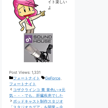
イト楽しい
よ
Post Views:
1,331
カ
タ
フォートナイト
GeForce
、
テ
グ
フォートナイト
ゴ
コザクラインコ 糞 黄色い→元
リ
気・・・でも、肝臓疾患でした
ー
ポッドキャスト制作スタジオ
「スタジオカグア」を開業～企