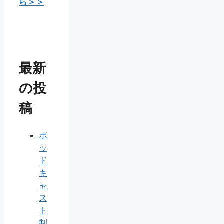
ら＞＞
最新
の投
稿
ポ
ッ
ド
キ
ャ
ス
ト
制