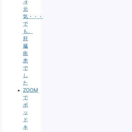
→
元
気・・・
で
も、
肝
臓
疾
患
で
し
た
ZOOM
で
ポ
ッ
ド
キ