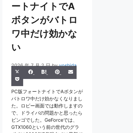
ートナイトでA
ボタンがバトロ
ワ中だけ効かな
い
2026 年 7 月 2 日
by
yoshida
Share
Share
Share
Share
Share
X
Facebook
Hatena
Pinterest
Email
Share
on
on
on
on
on
Pocket
(Twitter)
on
PC版フォートナイトでAボタンが
バトロワ中だけ効かなくなりまし
た。ロビー画面では動作しますの
で、ドライバの問題かと思ったら
ビンゴでした。GeForceでは、
GTX1060という前の世代のグラ