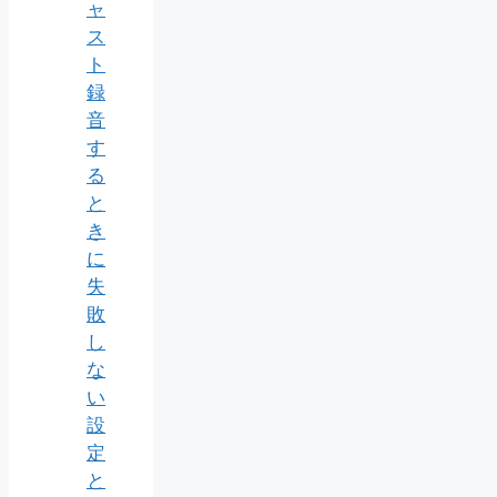
ャ
ス
ト
録
音
す
る
と
き
に
失
敗
し
な
い
設
定
と