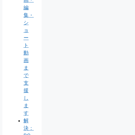
画・
編
集・
シ
ョ
ー
ト
動
画
ま
で
支
援
し
ま
す
解
決：