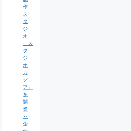
作
ス
タ
ジ
オ
「ス
タ
ジ
オ
カ
グ
ア」
を
開
業
～
企