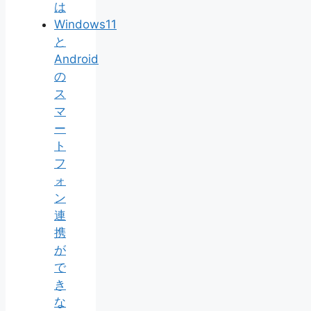
は
Windows11
と
Android
の
ス
マ
ー
ト
フ
ォ
ン
連
携
が
で
き
な