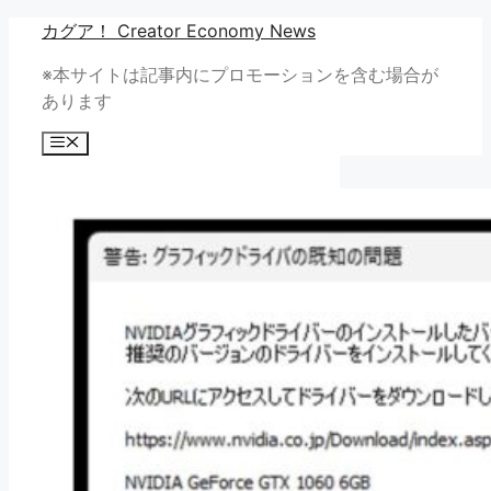
コ
カグア！ Creator Economy News
ン
※本サイトは記事内にプロモーションを含む場合が
テ
あります
ン
ツ
メ
へ
ニ
ュ
ス
ー
キ
ッ
プ