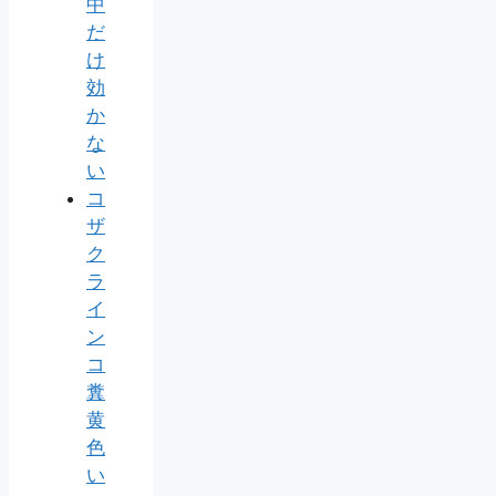
中
だ
け
効
か
な
い
コ
ザ
ク
ラ
イ
ン
コ
糞
黄
色
い