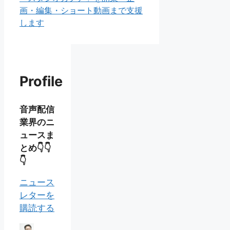
画・編集・ショート動画まで支援
します
Profile
音声配信
業界のニ
ュースま
とめ👇👇
👇
ニュース
レターを
購読する