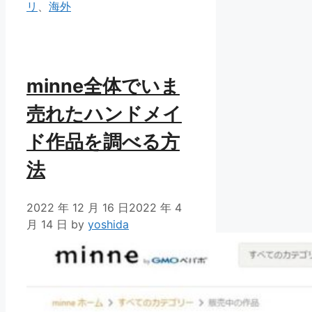
ゴ
リ
、
海外
リ
ー
minne全体でいま
売れたハンドメイ
ド作品を調べる方
法
2022 年 12 月 16 日
2022 年 4
月 14 日
by
yoshida