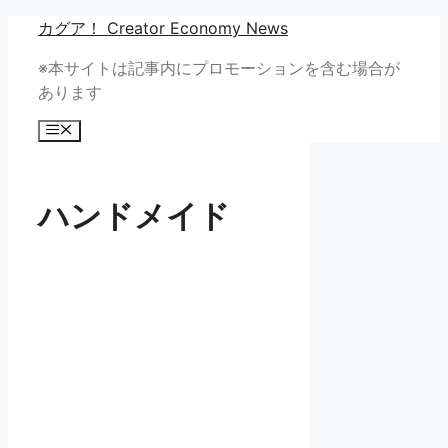
コ
カグア！ Creator Economy News
ン
※本サイトは記事内にプロモーションを含む場合が
テ
あります
ン
ツ
メ
へ
ニ
ュ
ス
ー
キ
ハンドメイド
ッ
プ