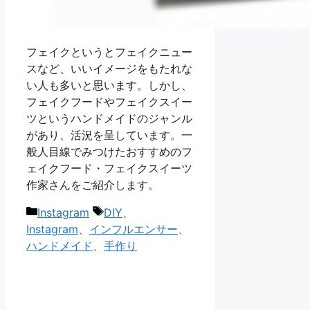
フェイクというとフェイクニュー
スなど、いいイメージをもたれな
い人も多いと思います。しかし、
フェイクフードやフェイクスイー
ツというハンドメイドのジャンル
があり、活況を呈しています。一
般人目線でみつけたおすすめのフ
ェイクフード・フェイクスイーツ
作家さんをご紹介します。
カ
タ
Instagram
DIY
、
テ
グ
Instagram
、
インフルエンサー
、
ゴ
ハンドメイド
、
手作り
リ
ー