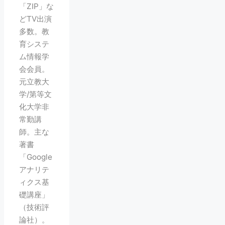
「ZIP」な
どTV出演
多数。教
育システ
ム情報学
会会員。
元立教大
学/第等文
化大学非
常勤講
師。主な
著書
「Google
アナリテ
ィクス基
礎講座」
（技術評
論社）。