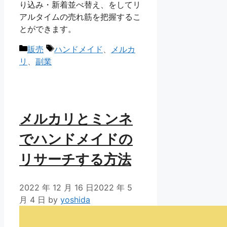
り込み・新着並べ替え、をしてリ
アルタイムの売れ筋を把握するこ
とができます。
カ
タ
販売
ハンドメイド
、
メルカ
テ
グ
リ
、
副業
ゴ
リ
ー
メルカリとミンネ
でハンドメイドの
リサーチする方法
2022 年 12 月 16 日
2022 年 5
月 4 日
by
yoshida