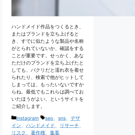
ハンドメイド作品をつくるとき、
またはブランドを立ち上げると
き、すでに似たような製品や名称
がとられていないか、確認をする
ことが重要です。せっかく、あな
ただけのブランドを立ち上げたと
しても、パクリだと濡れ衣を着せ
られたり、検索で他がヒットして
しまっては、もったいないですか
らね。最低でもこれらは調べてお
いたほうがよい、というサイトを
ご紹介します。
カ
タ
Instagram
seo
、
sns
、
デザ
テ
グ
イン
、
ハンドメイド
、
リサーチ
、
ゴ
リスク
、
著作権
、
集客