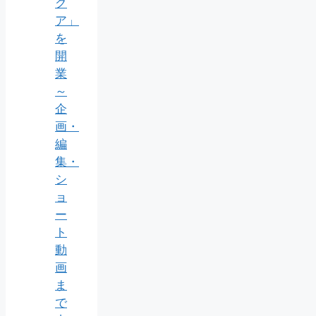
グ
ア」
を
開
業
～
企
画・
編
集・
シ
ョ
ー
ト
動
画
ま
で