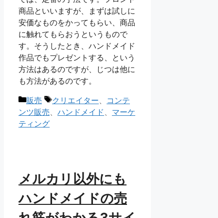
商品といいますが、まずは試しに
安価なものをかってもらい、商品
に触れてもらおうというもので
す。そうしたとき、ハンドメイド
作品でもプレゼントする、という
方法はあるのですが、じつは他に
も方法があるのです。
カ
タ
販売
クリエイター
、
コンテ
テ
グ
ンツ販売
、
ハンドメイド
、
マーケ
ゴ
ティング
リ
ー
メルカリ以外にも
ハンドメイドの売
れ筋がわかる3サイ