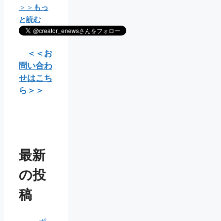
＞＞
もっ
と読む
＜＜お
問い合わ
せはこち
ら＞＞
最新
の投
稿