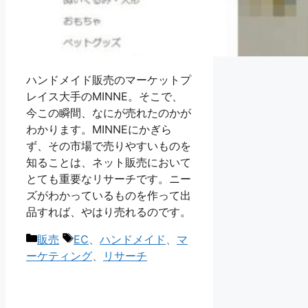
ハンドメイド販売のマーケットプ
レイス大手のMINNE。そこで、
今この瞬間、なにが売れたのかが
わかります。MINNEにかぎら
ず、その市場で売りやすいものを
知ることは、ネット販売において
とても重要なリサーチです。ニー
ズがわかっているものを作って出
品すれば、やはり売れるのです。
カ
タ
販売
EC
、
ハンドメイド
、
マ
テ
グ
ーケティング
、
リサーチ
ゴ
リ
ー