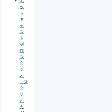
ポ
ッ
ド
キ
ャ
ス
ト
制
作
ス
タ
ジ
オ
「ス
タ
ジ
オ
カ