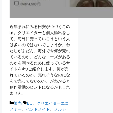
近年まれにみる円安がつづくこの
頃。クリエイターも個人輸出をし
て、海外に売っていこうという人
は多いのではないでしょうか。わ
たしがふだん、海外で今何が売れ
ているのか、どんなニーズがある
のかを調べるために使っているサ
イトを4つご紹介します。何が売
れているのか、売れそうなのにな
んで売ってないのか、がわかると
創作活動のヒントになるかもしれ
ません。
カ
タ
販売
EC
、
クリエイターエコ
テ
グ
ノミー
、
ハンドメイド
、
メルカ