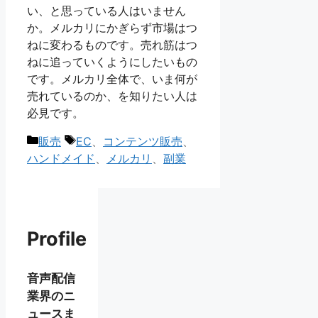
い、と思っている人はいません
か。メルカリにかぎらず市場はつ
ねに変わるものです。売れ筋はつ
ねに追っていくようにしたいもの
です。メルカリ全体で、いま何が
売れているのか、を知りたい人は
必見です。
カ
タ
販売
EC
、
コンテンツ販売
、
テ
グ
ハンドメイド
、
メルカリ
、
副業
ゴ
リ
ー
Profile
音声配信
業界のニ
ュースま