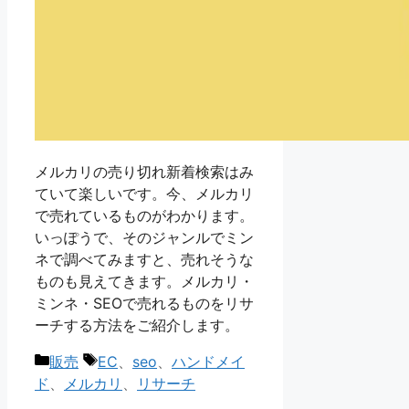
メルカリの売り切れ新着検索はみ
ていて楽しいです。今、メルカリ
で売れているものがわかります。
いっぽうで、そのジャンルでミン
ネで調べてみますと、売れそうな
ものも見えてきます。メルカリ・
ミンネ・SEOで売れるものをリサ
ーチする方法をご紹介します。
カ
タ
販売
EC
、
seo
、
ハンドメイ
テ
グ
ド
、
メルカリ
、
リサーチ
ゴ