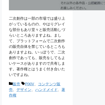
二次創作は一部の市場では盛り上
がっているものの、やはりグレイ
な部分もあり堂々と販売活動しづ
らいところありますよね。まし
て、プラットフォームで二次創作
の販売自体を禁じているところも
ありますよね。いっぽうで、二次
創作であっても、販売をしてもよ
いケースがありますので共有しま
す。著作権とはうまく付き合いた
いですよね。
カ
タ
販売
PIXIV
、
コンテンツ販
テ
グ
売
、
デザイン
、
ハンドメイド
、
著
ゴ
作権
リ