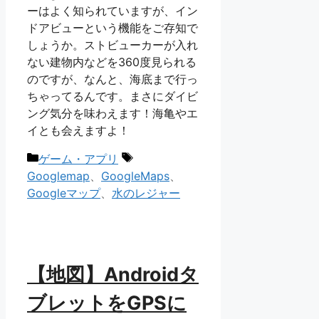
ーはよく知られていますが、イン
ドアビューという機能をご存知で
しょうか。ストビューカーが入れ
ない建物内などを360度見られる
のですが、なんと、海底まで行っ
ちゃってるんです。まさにダイビ
ング気分を味わえます！海亀やエ
イとも会えますよ！
カ
タ
ゲーム・アプリ
テ
グ
Googlemap
、
GoogleMaps
、
ゴ
Googleマップ
、
水のレジャー
リ
ー
【地図】Androidタ
ブレットをGPSに