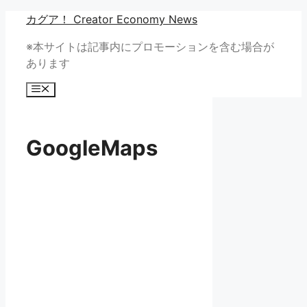
コ
カグア！ Creator Economy News
ン
※本サイトは記事内にプロモーションを含む場合が
テ
あります
ン
ツ
メ
へ
ニ
ュ
ス
ー
キ
GoogleMaps
ッ
プ