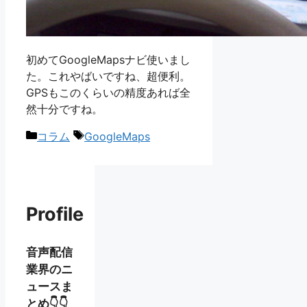
初めてGoogleMapsナビ使いまし
た。これやばいですね、超便利。
GPSもこのくらいの精度あれば全
然十分ですね。
カ
タ
コラム
GoogleMaps
テ
グ
ゴ
リ
ー
Profile
音声配信
業界のニ
ュースま
とめ👇👇