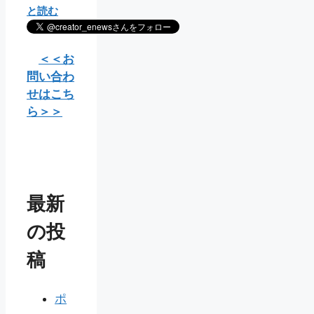
と読む
＜＜お
問い合わ
せはこち
ら＞＞
最新
の投
稿
ポ