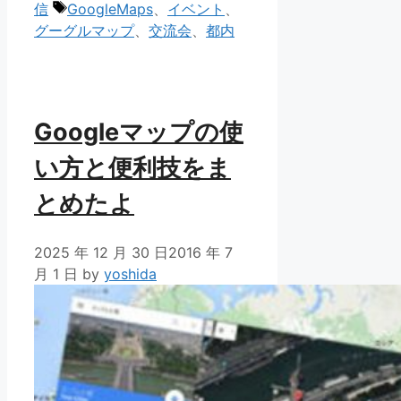
テ
タ
信
GoogleMaps
、
イベント
、
ゴ
グ
グーグルマップ
、
交流会
、
都内
リ
ー
Googleマップの使
い方と便利技をま
とめたよ
2025 年 12 月 30 日
2016 年 7
月 1 日
by
yoshida