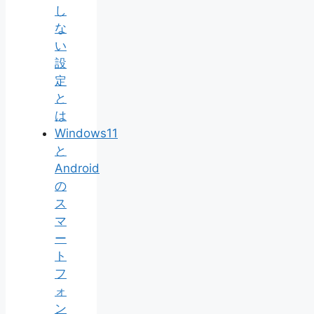
し
な
い
設
定
と
は
Windows11
と
Android
の
ス
マ
ー
ト
フ
ォ
ン