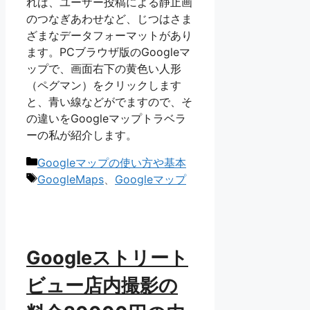
れば、ユーザー投稿による静止画
のつなぎあわせなど、じつはさま
ざまなデータフォーマットがあり
ます。PCブラウザ版のGoogleマ
ップで、画面右下の黄色い人形
（ペグマン）をクリックします
と、青い線などがでますので、そ
の違いをGoogleマップトラベラ
ーの私が紹介します。
カ
Googleマップの使い方や基本
テ
タ
GoogleMaps
、
Googleマップ
ゴ
グ
リ
ー
Googleストリート
ビュー店内撮影の