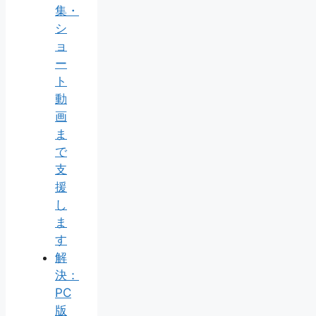
集・
シ
ョ
ー
ト
動
画
ま
で
支
援
し
ま
す
解
決：
PC
版