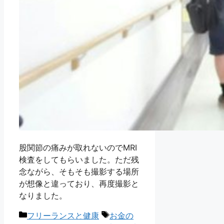
股関節の痛みが取れないのでMRI
検査をしてもらいました。ただ残
念ながら、そもそも撮影する場所
が想像と違っており、再度撮影と
なりました。
カ
タ
フリーランスと健康
お金の