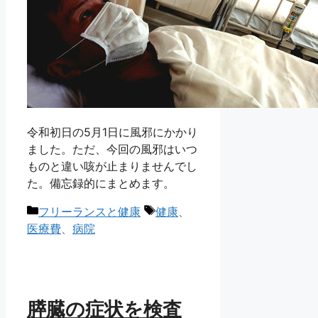
令和初日の5月1日に風邪にかかり
ました。ただ、今回の風邪はいつ
ものと違い咳が止まりませんでし
た。備忘録的にまとめます。
カ
タ
フリーランスと健康
健康
、
テ
グ
医療費
、
病院
ゴ
リ
ー
膵臓の症状を検査