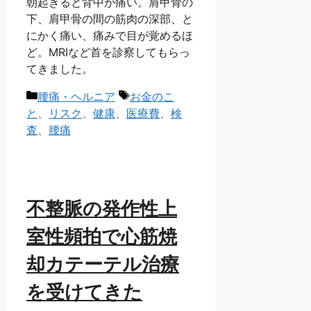
朝起きると背中が痛い。肩甲骨の
下、肩甲骨の間の筋肉の深部、と
にかく痛い、痛みで目が覚めるほ
ど。MRIなど首を診察してもらっ
てきました。
カ
タ
腰痛・ヘルニア
お金のこ
テ
グ
と
、
リスク
、
健康
、
医療費
、
検
ゴ
査
、
腰痛
リ
ー
不整脈の発作性上
室性頻拍で心筋焼
却カテーテル治療
を受けてきた