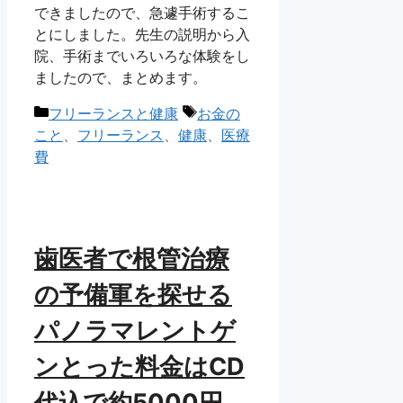
できましたので、急遽手術するこ
とにしました。先生の説明から入
院、手術までいろいろな体験をし
ましたので、まとめます。
カ
タ
フリーランスと健康
お金の
テ
グ
こと
、
フリーランス
、
健康
、
医療
ゴ
費
リ
ー
歯医者で根管治療
の予備軍を探せる
パノラマレントゲ
ンとった料金はCD
代込で約5000円