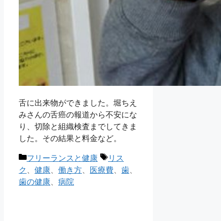
舌に出来物ができました。堀ちえ
みさんの舌癌の報道から不安にな
り、切除と組織検査までしてきま
した。その結果と料金など。
カ
タ
フリーランスと健康
リス
テ
グ
ク
、
健康
、
働き方
、
医療費
、
歯
、
ゴ
歯の健康
、
病院
リ
ー