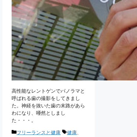
高性能なレントゲンでパノラマと
呼ばれる歯の撮影をしてきまし
た。神経を抜いた歯の末路があら
わになり、唖然としまし
た・・・。
カ
タ
フリーランスと健康
健康
、