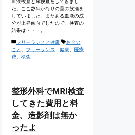
血液検査と尿検査をしてきまし
た。ここ数年かなりの量の飲酒を
していました。またある血液の成
分が上昇傾向でしたので。検査の
結果は・・・。
カ
タ
フリーランスと健康
お金の
テ
グ
こと
、
フリーランス
、
健康
、
医療
ゴ
費
、
検査
リ
ー
整形外科でMRI検査
してきた費用と料
金、造影剤は無か
ったよ