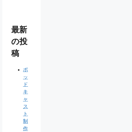
最新
の投
稿
ポ
ッ
ド
キ
ャ
ス
ト
制
作