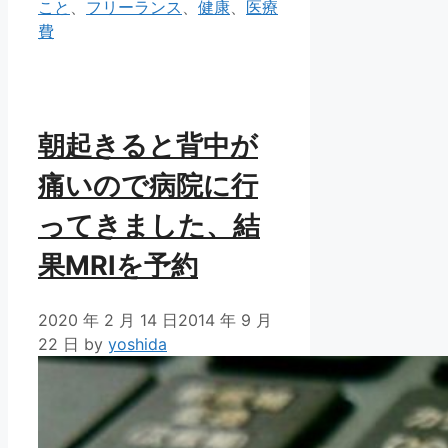
テ
グ
こと
、
フリーランス
、
健康
、
医療
ゴ
費
リ
ー
朝起きると背中が
痛いので病院に行
ってきました、結
果MRIを予約
2020 年 2 月 14 日
2014 年 9 月
22 日
by
yoshida