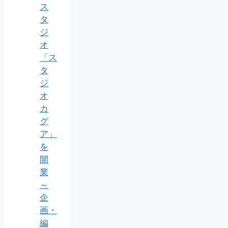
ス
タ
ジ
オ
「ス
タ
ジ
オ
カ
グ
ア」
を
開
業
～
企
画・
編