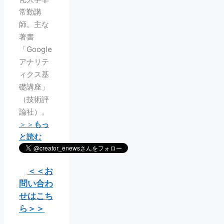
常勤講
師。主な
著書
「Google
アナリテ
ィクス基
礎講座」
（技術評
論社）。
＞＞
もっ
と読む
＜＜お
問い合わ
せはこち
ら＞＞