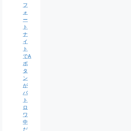
フ
ォ
ー
ト
ナ
イ
ト
でA
ボ
タ
ン
が
バ
ト
ロ
ワ
中
だ