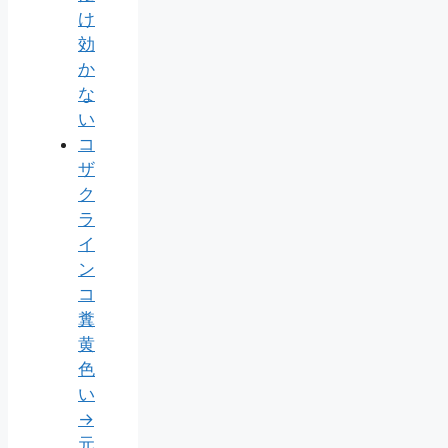
け
効
か
な
い
コ
ザ
ク
ラ
イ
ン
コ
糞
黄
色
い
→
元