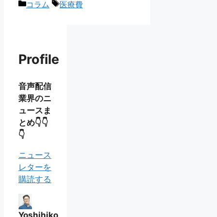
カ
タ
コラム
医療費
テ
グ
ゴ
リ
ー
Profile
音声配信
業界のニ
ュースま
とめ👇👇
👇
ニュース
レターを
購読する
Yoshihiko