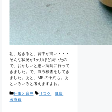
朝、起きると、背中が痛い・・・
そんな状況が1ヶ月ほど続いたの
で、おかしいと思い病院に行って
きました。で、血液検査をしてき
ました。あと、MRIの予約も。あ
といろいろと考えますよね。
カ
タ
仕事と育児
リスク
、
健康
、
テ
グ
医療費
ゴ
リ