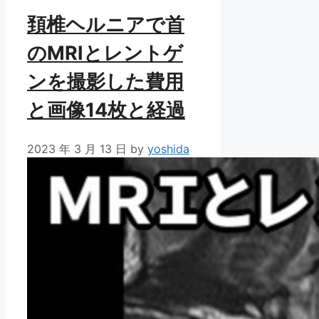
頚椎ヘルニアで首
のMRIとレントゲ
ンを撮影した費用
と画像14枚と経過
2023 年 3 月 13 日
by
yoshida