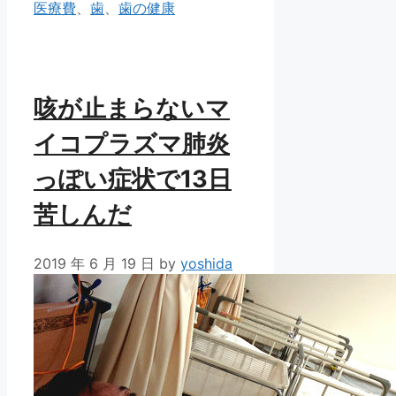
テ
グ
医療費
、
歯
、
歯の健康
ゴ
リ
ー
咳が止まらないマ
イコプラズマ肺炎
っぽい症状で13日
苦しんだ
2019 年 6 月 19 日
by
yoshida