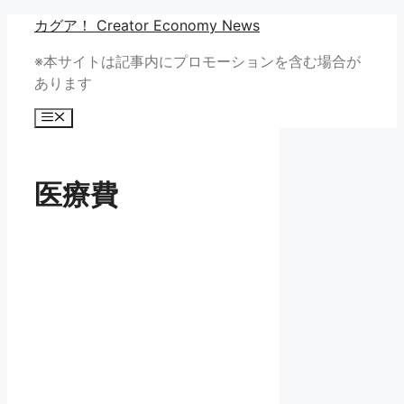
コ
カグア！ Creator Economy News
ン
※本サイトは記事内にプロモーションを含む場合が
テ
あります
ン
ツ
メ
へ
ニ
ュ
ス
ー
キ
医療費
ッ
プ