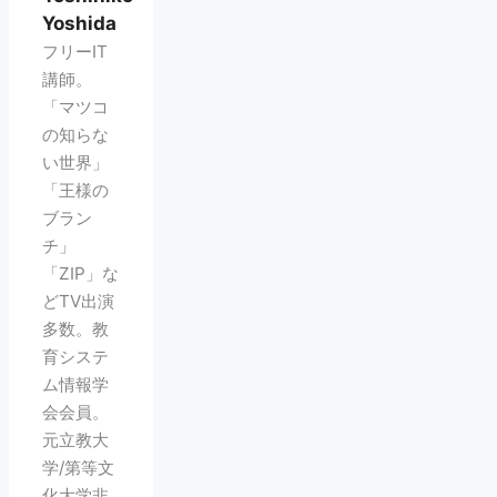
Yoshida
フリーIT
講師。
「マツコ
の知らな
い世界」
「王様の
ブラン
チ」
「ZIP」な
どTV出演
多数。教
育システ
ム情報学
会会員。
元立教大
学/第等文
化大学非