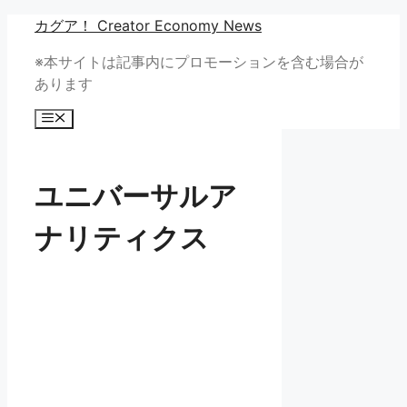
コ
カグア！ Creator Economy News
ン
※本サイトは記事内にプロモーションを含む場合が
テ
あります
ン
ツ
メ
へ
ニ
ュ
ス
ー
キ
ユニバーサルア
ッ
プ
ナリティクス