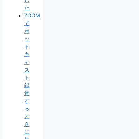
し
た
ZOOM
で
ポ
ッ
ド
キ
ャ
ス
ト
録
音
す
る
と
き
に