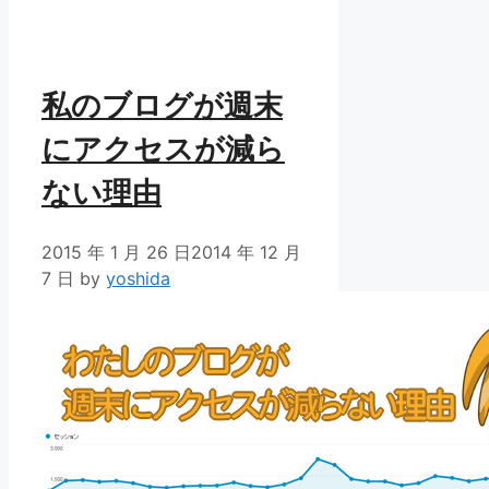
ゴ
グ
リ
ー
私のブログが週末
にアクセスが減ら
ない理由
2015 年 1 月 26 日
2014 年 12 月
7 日
by
yoshida