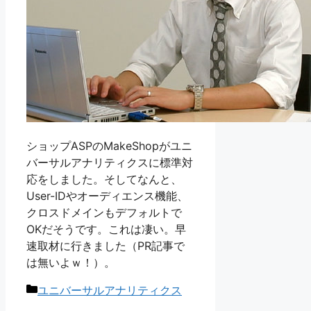
ショップASPのMakeShopがユニ
バーサルアナリティクスに標準対
応をしました。そしてなんと、
User-IDやオーディエンス機能、
クロスドメインもデフォルトで
OKだそうです。これは凄い。早
速取材に行きました（PR記事で
は無いよｗ！）。
カ
ユニバーサルアナリティクス
テ