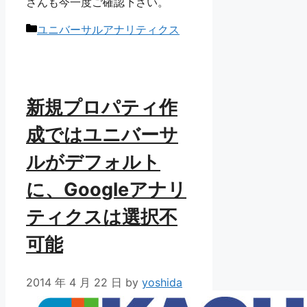
さんも今一度ご確認下さい。
カ
ユニバーサルアナリティクス
テ
ゴ
リ
ー
新規プロパティ作
成ではユニバーサ
ルがデフォルト
に、Googleアナリ
ティクスは選択不
可能
2014 年 4 月 22 日
by
yoshida