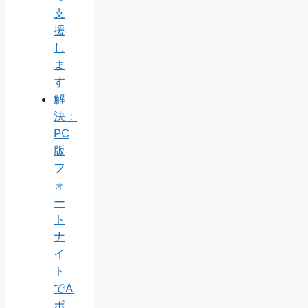
支
援
し
ま
す
解
決：
PC
版
フ
ォ
ー
ト
ナ
イ
ト
でA
ボ