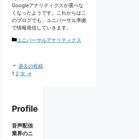
Googleアナリティクスが選べな
くなったようです。これからはこ
のブログでも、ユニバーサル準拠
で情報発信していきます。
カ
ユニバーサルアナリティクス
テ
ゴ
リ
過去の投稿
ー
ペ
ペ
1
2
次
→
ー
ー
ジ
ジ
Profile
音声配信
業界のニ