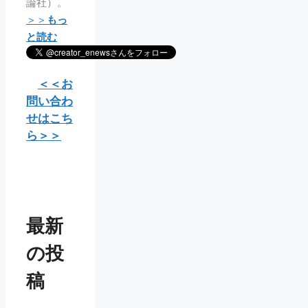
論社）。
＞＞
もっ
と読む
＜＜お
問い合わ
せはこち
ら＞＞
最新
の投
稿