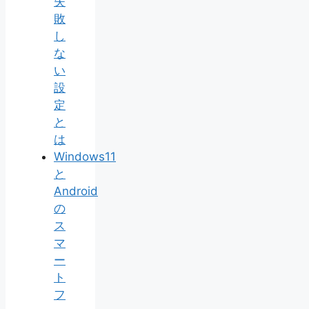
失
敗
し
な
い
設
定
と
は
Windows11
と
Android
の
ス
マ
ー
ト
フ