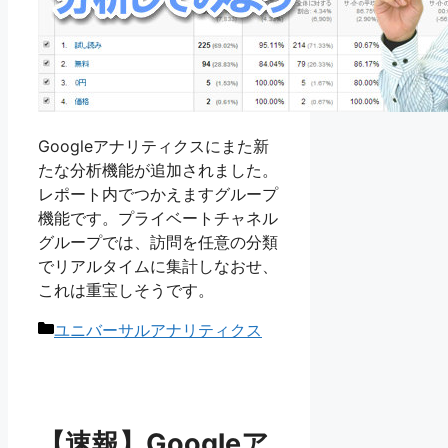
Googleアナリティクスにまた新
たな分析機能が追加されました。
レポート内でつかえますグループ
機能です。プライベートチャネル
グループでは、訪問を任意の分類
でリアルタイムに集計しなおせ、
これは重宝しそうです。
カ
ユニバーサルアナリティクス
テ
ゴ
リ
ー
【速報】Googleア