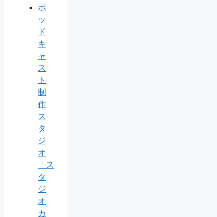
ポ
ッ
ド
キ
ャ
ス
ト
制
作
ス
タ
ジ
オ
「ス
タ
ジ
オ
カ