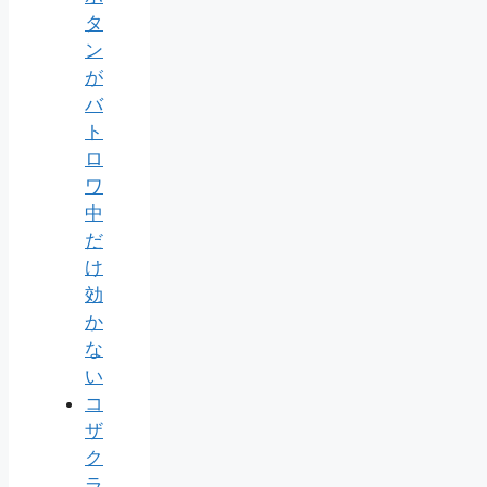
タ
ン
が
バ
ト
ロ
ワ
中
だ
け
効
か
な
い
コ
ザ
ク
ラ