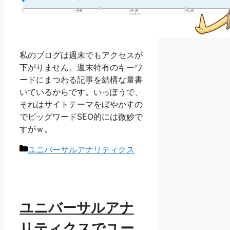
私のブログは週末でもアクセスが
下がりません。週末特有のキーワ
ードにまつわる記事を結構な量書
いているからです。いっぽうで、
それはサイトテーマをぼやかすの
でビッグワードSEO的には微妙で
すがｗ。
カ
ユニバーサルアナリティクス
テ
ゴ
リ
ー
ユニバーサルアナ
リティクスでユー