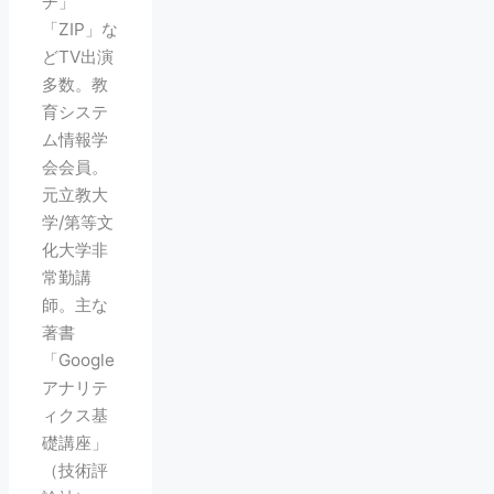
チ」
「ZIP」な
どTV出演
多数。教
育システ
ム情報学
会会員。
元立教大
学/第等文
化大学非
常勤講
師。主な
著書
「Google
アナリテ
ィクス基
礎講座」
（技術評