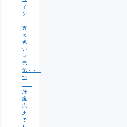
イ
ン
コ
糞
黄
色
い
→
元
気・・・
で
も、
肝
臓
疾
患
で