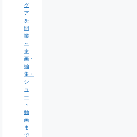
グ
ア」
を
開
業
～
企
画・
編
集・
シ
ョ
ー
ト
動
画
ま
で