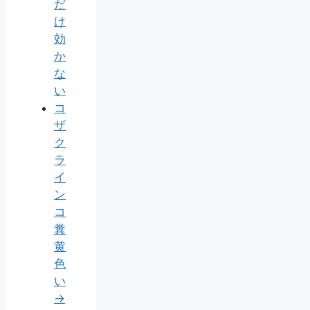
だ
け
効
か
な
い
コ
ザ
ク
ラ
イ
ン
コ
糞
黄
色
い
→