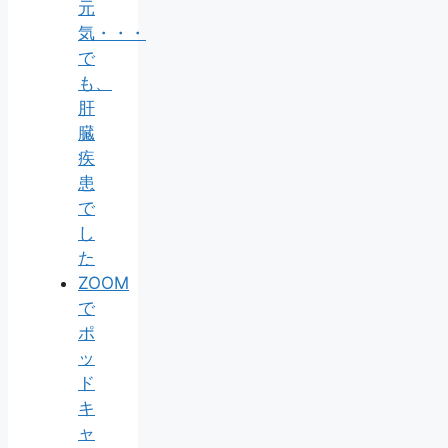
元
気・・・
で
も、
肝
臓
疾
患
で
し
た
ZOOM
で
ポ
ッ
ド
キ
ャ