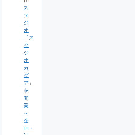
作
ス
タ
ジ
オ
「ス
タ
ジ
オ
カ
グ
ア」
を
開
業
～
企
画・