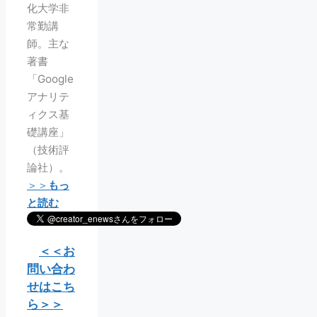
化大学非
常勤講
師。主な
著書
「Google
アナリテ
ィクス基
礎講座」
（技術評
論社）。
＞＞
もっ
と読む
＜＜お
問い合わ
せはこち
ら＞＞