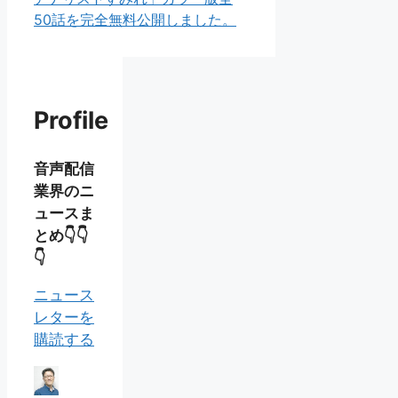
50話を完全無料公開しました。
Profile
音声配信
業界のニ
ュースま
とめ👇👇
👇
ニュース
レターを
購読する