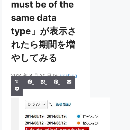
must be of the
same data
type」が表示さ
れたら期間を増
やしてみる
2014 年 8 月 20 日
by
yoshida
Share
Share
Share
Share
Share
X
Facebook
Hatena
Pinterest
Email
Share
on
on
on
on
on
Pocket
(Twitter)
on