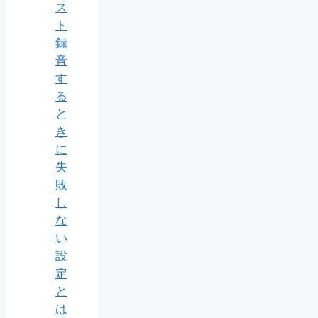
ス
ト
録
音
す
る
と
き
に
失
敗
し
な
い
設
定
と
は