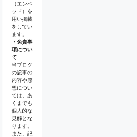
（エンベ
ッド）を
用い掲載
をしてい
ます。
・免責事
項につい
て
当ブログ
の記事の
内容や感
想につい
ては、あ
くまでも
個人的な
見解とな
ります。
また、記