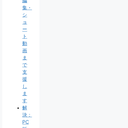
編
集・
シ
ョ
ー
ト
動
画
ま
で
支
援
し
ま
す
解
決：
PC