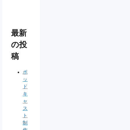
最新
の投
稿
ポ
ッ
ド
キ
ャ
ス
ト
制