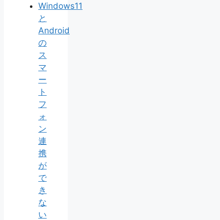
Windows11
と
Android
の
ス
マ
ー
ト
フ
ォ
ン
連
携
が
で
き
な
い