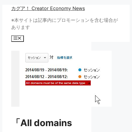
コ
カグア！ Creator Economy News
ン
※本サイトは記事内にプロモーションを含む場合が
テ
あります
ン
ツ
メ
へ
ニ
ュ
ス
ー
キ
ッ
プ
「All domains