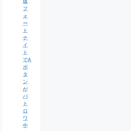
版
フ
ォ
ー
ト
ナ
イ
ト
でA
ボ
タ
ン
が
バ
ト
ロ
ワ
中