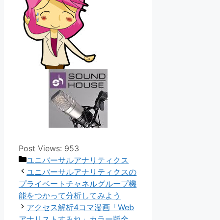
Post Views:
953
カ
ユニバーサルアナリティクス
テ
ユニバーサルアナリティクスの
ゴ
プライベートチャネルグループ機
リ
能をつかって分析してみよう
ー
アクセス解析4コマ漫画「Web
アナリストすみれ」カラー版全