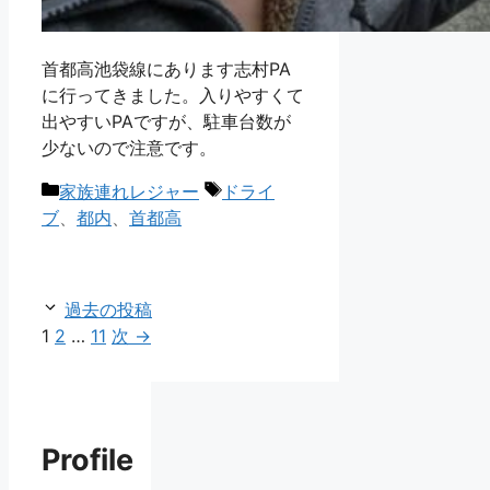
首都高池袋線にあります志村PA
に行ってきました。入りやすくて
出やすいPAですが、駐車台数が
少ないので注意です。
カ
タ
家族連れレジャー
ドライ
テ
グ
ブ
、
都内
、
首都高
ゴ
リ
ー
過去の投稿
ペ
ペ
ペ
1
2
…
11
次
→
ー
ー
ー
ジ
ジ
ジ
Profile