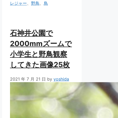
ゴ
レジャー
、
野鳥
、
鳥
リ
ー
石神井公園で
2000mmズームで
小学生と野鳥観察
してきた画像25枚
2021 年 7 月 21 日
by
yoshida