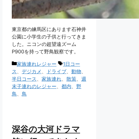
東京都の練馬区にあります石神井
公園に小学生の子供と行ってきま
した。ニコンの超望遠ズーム
P900を持って野鳥観察です。
カ
タ
家族連れレジャー
1日コー
テ
グ
ス
、
デジカメ
、
ドライブ
、
動物
、
ゴ
半日コース
、
家族連れ
、
散策
、
週
リ
末子連れのレジャー
、
都内
、
野
ー
鳥
、
鳥
深谷の大河ドラマ