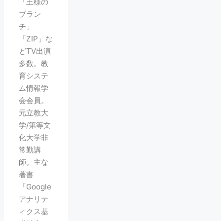
「王様の
ブラン
チ」
「ZIP」な
どTV出演
多数。教
育システ
ム情報学
会会員。
元立教大
学/第等文
化大学非
常勤講
師。主な
著書
「Google
アナリテ
ィクス基