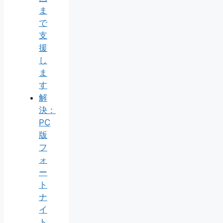
ま
で
支
援
し
ま
す
解
決：
PC
版
フ
ォ
ー
ト
ナ
イ
ト