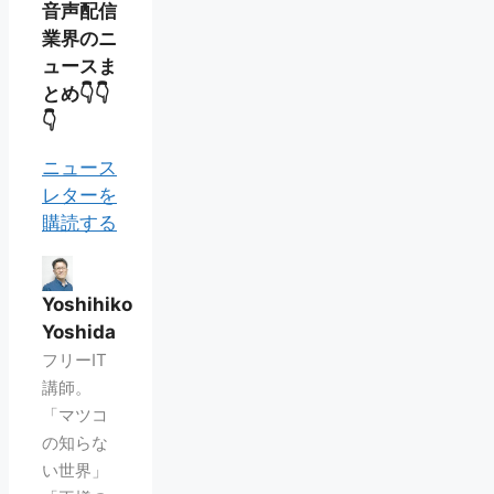
音声配信
業界のニ
ュースま
とめ👇👇
👇
ニュース
レターを
購読する
Yoshihiko
Yoshida
フリーIT
講師。
「マツコ
の知らな
い世界」