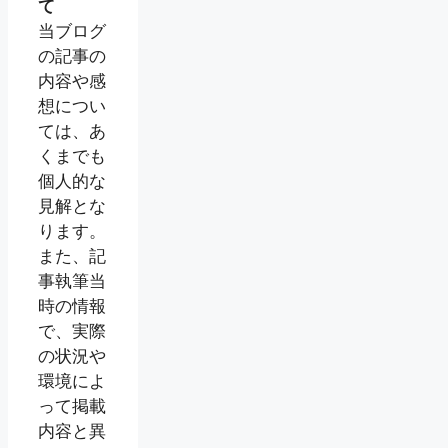
て
当ブログ
の記事の
内容や感
想につい
ては、あ
くまでも
個人的な
見解とな
ります。
また、記
事執筆当
時の情報
で、実際
の状況や
環境によ
って掲載
内容と異