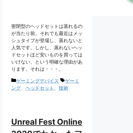
密閉型のヘッドセットは蒸れるの
が当たり前。それでも最近はメッ
シュタイプが登場し、蒸れないと
人気です。しかし、蒸れないヘッ
ドセットほど安いものを買っては
いけない、という明確な理由があ
ります。それは・・・。
カ
タ
ゲーミングデバイス
ゲーミ
テ
グ
ング
、
ヘッドセット
、
技術
ゴ
リ
ー
Unreal Fest Online