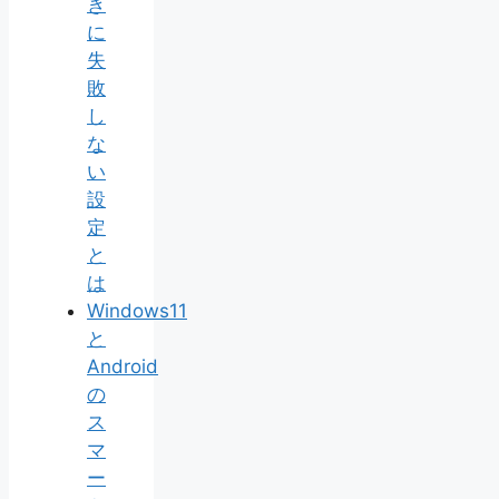
き
に
失
敗
し
な
い
設
定
と
は
Windows11
と
Android
の
ス
マ
ー