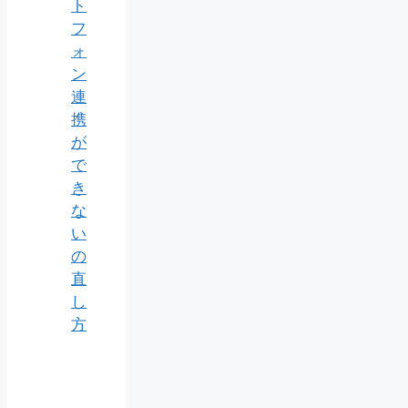
ト
フ
ォ
ン
連
携
が
で
き
な
い
の
直
し
方