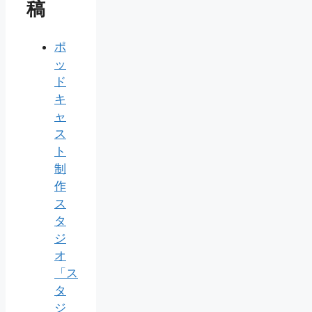
稿
ポ
ッ
ド
キ
ャ
ス
ト
制
作
ス
タ
ジ
オ
「ス
タ
ジ