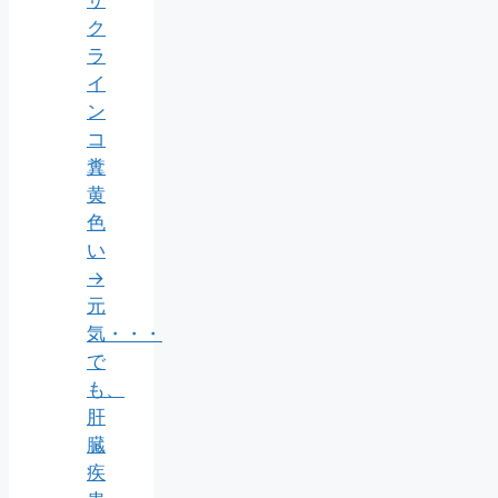
ザ
ク
ラ
イ
ン
コ
糞
黄
色
い
→
元
気・・・
で
も、
肝
臓
疾