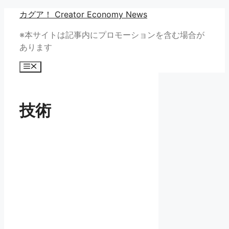
コ
カグア！ Creator Economy News
ン
※本サイトは記事内にプロモーションを含む場合が
テ
あります
ン
ツ
メ
へ
ニ
ュ
ス
ー
キ
技術
ッ
プ