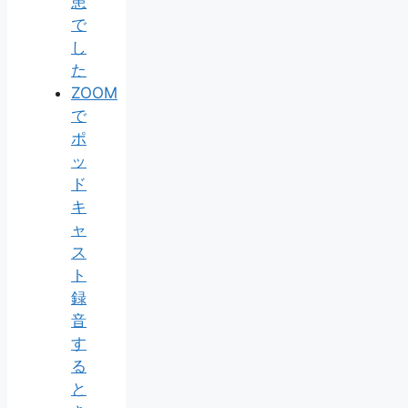
患
で
し
た
ZOOM
で
ポ
ッ
ド
キ
ャ
ス
ト
録
音
す
る
と