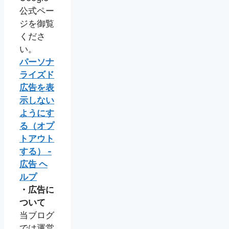
公式ペー
ジを御覧
くださ
い。
パーソナ
ライズド
広告を表
示しない
ようにす
る（オプ
トアウト
する） -
広告 ヘ
ルプ
・広告に
ついて
当ブログ
では運営