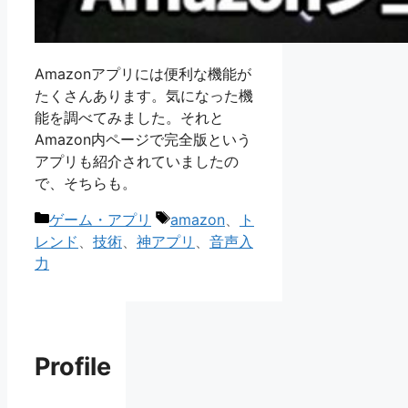
Amazonアプリには便利な機能が
たくさんあります。気になった機
能を調べてみました。それと
Amazon内ページで完全版という
アプリも紹介されていましたの
で、そちらも。
カ
タ
ゲーム・アプリ
amazon
、
ト
テ
グ
レンド
、
技術
、
神アプリ
、
音声入
ゴ
力
リ
ー
Profile