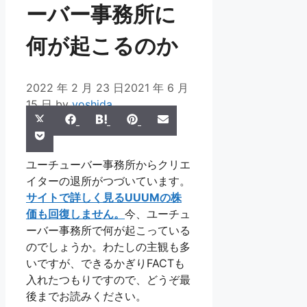
ーバー事務所に
何が起こるのか
2022 年 2 月 23 日
2021 年 6 月
15 日
by
yoshida
Share
Share
Share
Share
Share
X
Facebook
Hatena
Pinterest
Email
Share
on
on
on
on
on
Pocket
(Twitter)
on
ユーチューバー事務所からクリエ
イターの退所がつづいています。
サイトで詳しく見るUUUMの株
価も回復しません。
今、ユーチュ
ーバー事務所で何が起こっている
のでしょうか。わたしの主観も多
いですが、できるかぎりFACTも
入れたつもりですので、どうぞ最
後までお読みください。