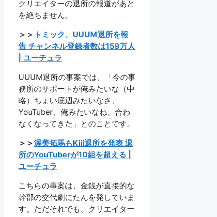
クリエイターの退所の報道があと
を絶ちません。
＞＞
トミック、UUUM退所を報
告 チャンネル登録者数は159万人
| ユーチュラ
UUUM退所の事案では、「今の事
務所のサポートが俺みたいな（中
略）ちょい底辺みたいなさ、
YouTuber、俺みたいなね、合わ
なくなってきた」とのことです。
＞＞
渥美拓馬もKiii退所を発表 退
所のYouTuberが10組を超える |
ユーチュラ
こちらの事案は、金銭が直接的な
幹部の交代劇にたんを発していま
す。ただそれでも、クリエイター