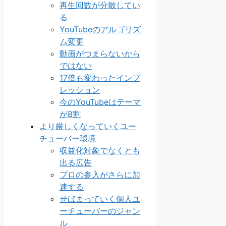
再生回数が分散してい
る
YouTubeのアルゴリズ
ム変更
動画がつまらないから
ではない
17倍も変わったインプ
レッション
今のYouTubeはテーマ
が8割
より厳しくなっていくユー
チューバー環境
収益化対象でなくとも
出る広告
プロの参入がさらに加
速する
せばまっていく個人ユ
ーチューバーのジャン
ル