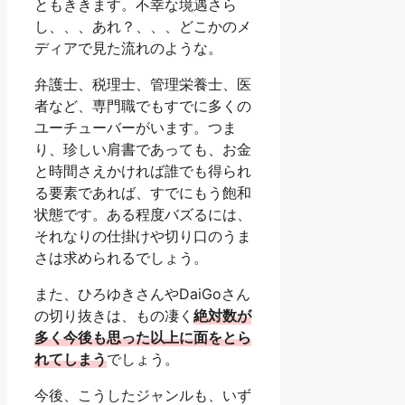
ともききます。不幸な境遇さら
し、、、あれ？、、、どこかのメ
ディアで見た流れのような。
弁護士、税理士、管理栄養士、医
者など、専門職でもすでに多くの
ユーチューバーがいます。つま
り、珍しい肩書であっても、お金
と時間さえかければ誰でも得られ
る要素であれば、すでにもう飽和
状態です。ある程度バズるには、
それなりの仕掛けや切り口のうま
さは求められるでしょう。
また、ひろゆきさんやDaiGoさん
の切り抜きは、もの凄く
絶対数が
多く今後も思った以上に面をとら
れてしまう
でしょう。
今後、こうしたジャンルも、いず