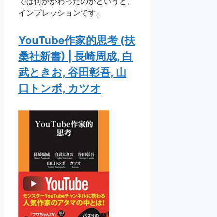
では何がかわったのかというと、
インプレッションです。
YouTube作家的思考 (扶
桑社新書) | 長崎周成, 白
武ときお, 谷田彰吾, 山
口トンボ, カツオ