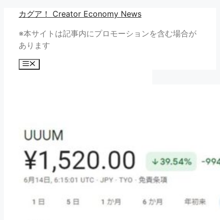
コ
カグア！ Creator Economy News
ン
※本サイトは記事内にプロモーションを含む場合が
テ
あります
ン
ツ
メ
へ
ニ
ュ
ス
ー
キ
ッ
プ