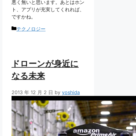
悪く無いと思います。あとはホン
ト、アプリが充実してくれれば、
ですかね。
カ
テクノロジー
テ
ゴ
リ
ー
ドローンが身近に
なる未来
2013 年 12 月 2 日
by
yoshida