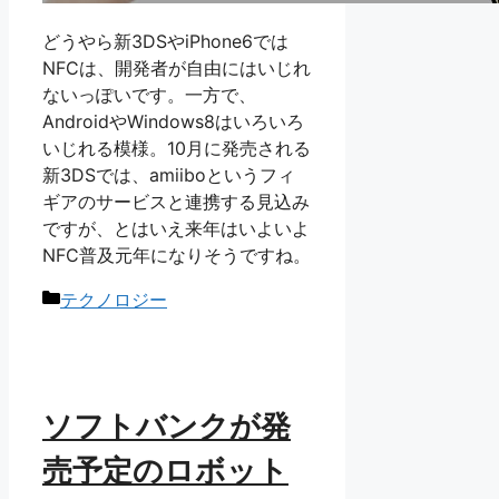
どうやら新3DSやiPhone6では
NFCは、開発者が自由にはいじれ
ないっぽいです。一方で、
AndroidやWindows8はいろいろ
いじれる模様。10月に発売される
新3DSでは、amiiboというフィ
ギアのサービスと連携する見込み
ですが、とはいえ来年はいよいよ
NFC普及元年になりそうですね。
カ
テクノロジー
テ
ゴ
リ
ー
ソフトバンクが発
売予定のロボット