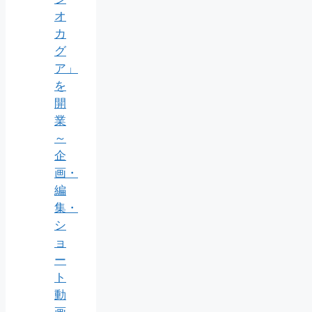
オ
カ
グ
ア」
を
開
業
～
企
画・
編
集・
シ
ョ
ー
ト
動