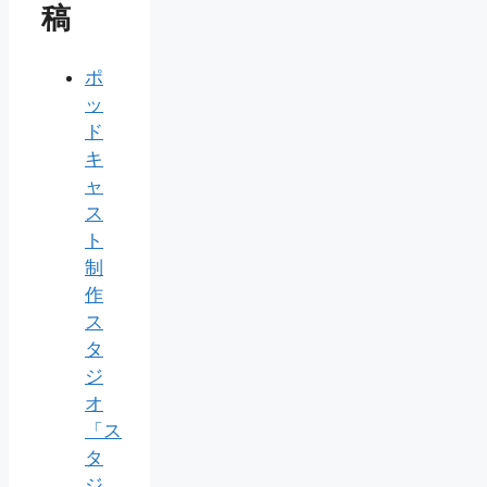
稿
ポ
ッ
ド
キ
ャ
ス
ト
制
作
ス
タ
ジ
オ
「ス
タ
ジ