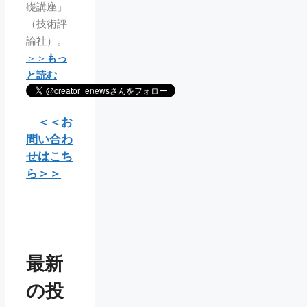
礎講座」
（技術評
論社）。
＞＞
もっ
と読む
＜＜お
問い合わ
せはこち
ら＞＞
最新
の投