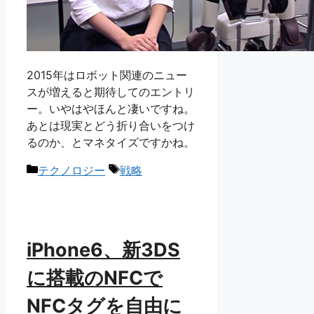
2015年はロボット関連のニュー
スが増えると期待してのエントリ
ー。いやはやほんと凄いですね。
あとは現実とどう折り合いをつけ
るのか、とマネタイズですかね。
カ
タ
テクノロジー
戦略
テ
グ
ゴ
リ
ー
iPhone6、新3DS
に搭載のNFCで
NFCタグを自由に