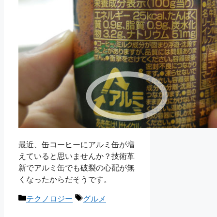
最近、缶コーヒーにアルミ缶が増
えていると思いませんか？技術革
新でアルミ缶でも破裂の心配が無
くなったからだそうです。
カ
タ
テクノロジー
グルメ
テ
グ