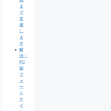
画
ま
で
支
援
し
ま
す
解
決：
PC
版
フ
ォ
ー
ト
ナ
イ