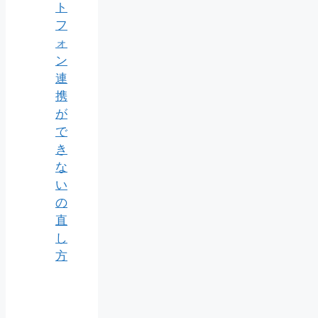
ト
フ
ォ
ン
連
携
が
で
き
な
い
の
直
し
方