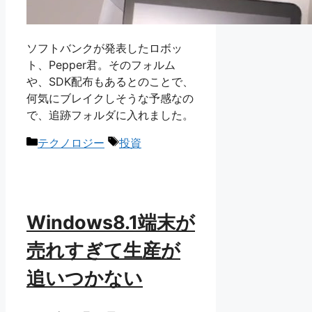
ソフトバンクが発表したロボッ
ト、Pepper君。そのフォルム
や、SDK配布もあるとのことで、
何気にブレイクしそうな予感なの
で、追跡フォルダに入れました。
カ
タ
テクノロジー
投資
テ
グ
ゴ
リ
ー
Windows8.1端末が
売れすぎて生産が
追いつかない