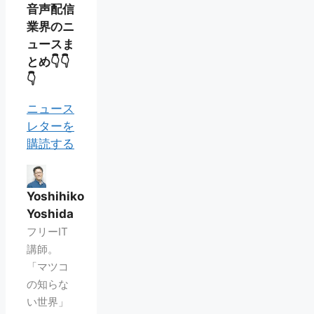
音声配信
業界のニ
ュースま
とめ👇👇
👇
ニュース
レターを
購読する
Yoshihiko
Yoshida
フリーIT
講師。
「マツコ
の知らな
い世界」