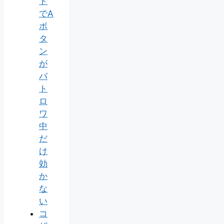
ト
でA
ボ
タ
ン
が
バ
ト
ロ
ワ
中
だ
け
効
か
な
い
コ