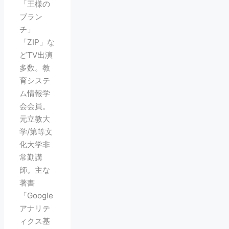
「王様の
ブラン
チ」
「ZIP」な
どTV出演
多数。教
育システ
ム情報学
会会員。
元立教大
学/第等文
化大学非
常勤講
師。主な
著書
「Google
アナリテ
ィクス基