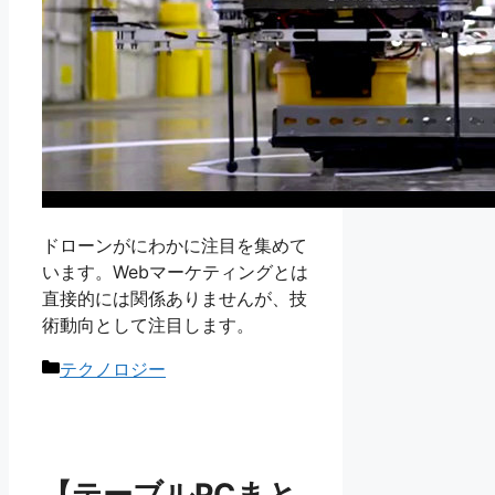
ドローンがにわかに注目を集めて
います。Webマーケティングとは
直接的には関係ありませんが、技
術動向として注目します。
カ
テクノロジー
テ
ゴ
リ
ー
【テーブルPCまと