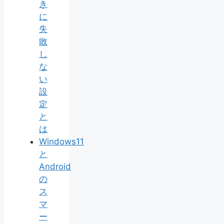
き
に
失
敗
し
な
い
設
定
と
は
Windows11
と
Android
の
ス
マ
ー