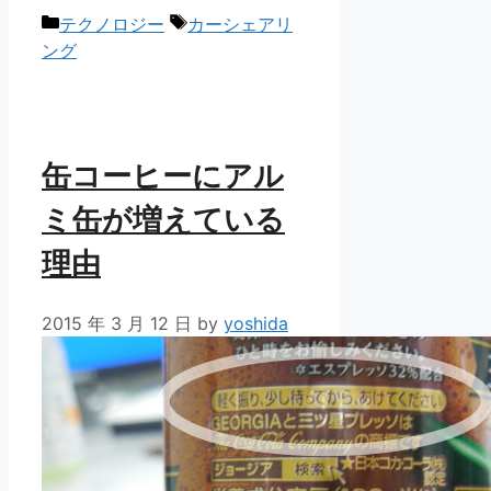
カ
タ
テクノロジー
カーシェアリ
テ
グ
ング
ゴ
リ
ー
缶コーヒーにアル
ミ缶が増えている
理由
2015 年 3 月 12 日
by
yoshida