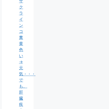
ザ
ク
ラ
イ
ン
コ
糞
黄
色
い
→
元
気・・・
で
も、
肝
臓
疾