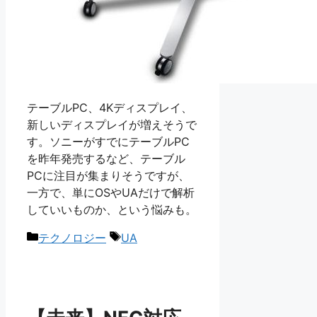
テーブルPC、4Kディスプレイ、
新しいディスプレイが増えそうで
す。ソニーがすでにテーブルPC
を昨年発売するなど、テーブル
PCに注目が集まりそうですが、
一方で、単にOSやUAだけで解析
していいものか、という悩みも。
カ
タ
テクノロジー
UA
テ
グ
ゴ
リ
ー