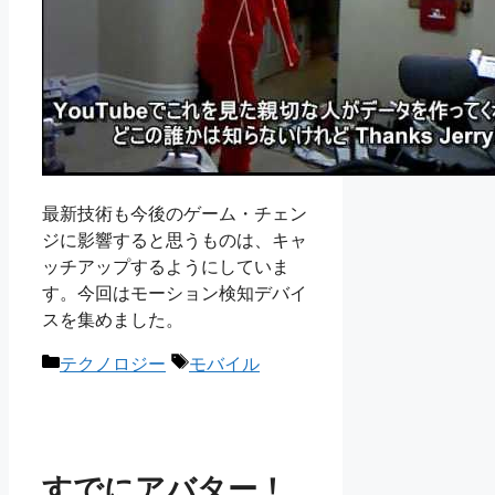
最新技術も今後のゲーム・チェン
ジに影響すると思うものは、キャ
ッチアップするようにしていま
す。今回はモーション検知デバイ
スを集めました。
カ
タ
テクノロジー
モバイル
テ
グ
ゴ
リ
ー
すでにアバター！