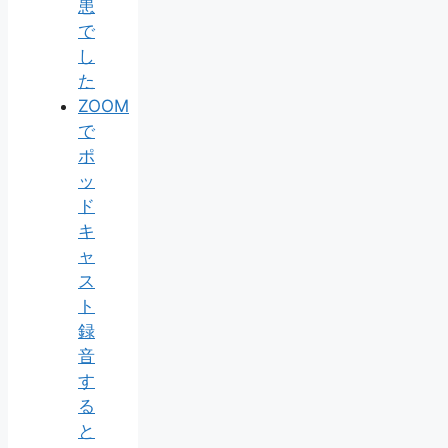
患
で
し
た
ZOOM
で
ポ
ッ
ド
キ
ャ
ス
ト
録
音
す
る
と