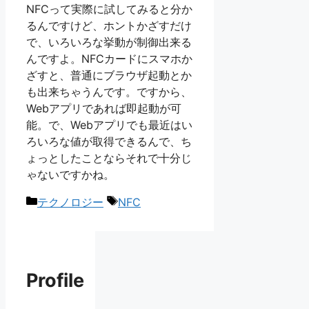
NFCって実際に試してみると分か
るんですけど、ホントかざすだけ
で、いろいろな挙動が制御出来る
んですよ。NFCカードにスマホか
ざすと、普通にブラウザ起動とか
も出来ちゃうんです。ですから、
Webアプリであれば即起動が可
能。で、Webアプリでも最近はい
ろいろな値が取得できるんで、ち
ょっとしたことならそれで十分じ
ゃないですかね。
カ
タ
テクノロジー
NFC
テ
グ
ゴ
リ
ー
Profile