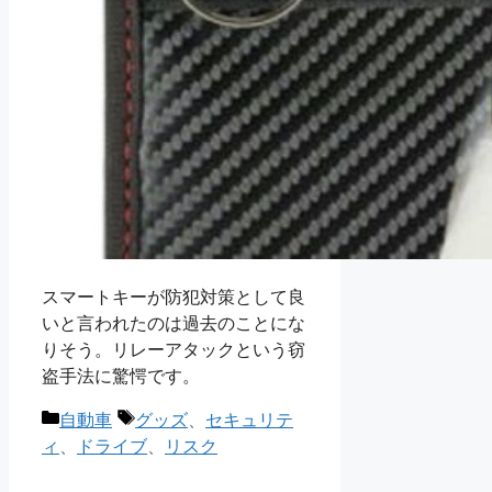
スマートキーが防犯対策として良
いと言われたのは過去のことにな
りそう。リレーアタックという窃
盗手法に驚愕です。
カ
タ
自動車
グッズ
、
セキュリテ
テ
グ
ィ
、
ドライブ
、
リスク
ゴ