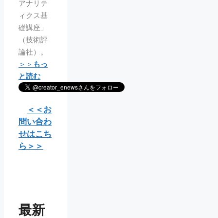
アナリテ
ィクス基
礎講座」
（技術評
論社）。
＞＞
もっ
と読む
＜＜お
問い合わ
せはこち
ら＞＞
最新