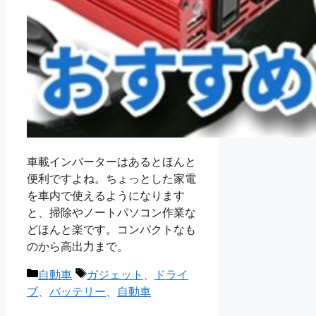
車載インバーターはあるとほんと
便利ですよね。ちょっとした家電
を車内で使えるようになります
と、掃除やノートパソコン作業な
どほんと楽です。コンパクトなも
のから高出力まで。
カ
タ
自動車
ガジェット
、
ドライ
テ
グ
ブ
、
バッテリー
、
自動車
ゴ