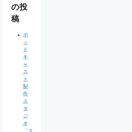
の投
稿
ポ
ッ
ド
キ
ャ
ス
ト
制
作
ス
タ
ジ
オ
「ス