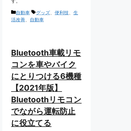
す。
カ
タ
自動車
グッズ
、
便利技
、
生
テ
グ
活改善
、
自動車
ゴ
リ
ー
Bluetooth車載リモ
コンを車やバイク
にとりつける6機種
【2021年版】
Bluetoothリモコン
でながら運転防止
に役立てる