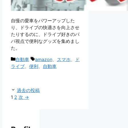
自慢の愛車をパワーアップした
り、ドライブの快適さを向上させ
たりするのに、ドライブ好きのパ
パ視点で便利なグッズを集めまし
た。
カ
タ
自動車
amazon
、
スマホ
、
ド
テ
グ
ライブ
、
便利
、
自動車
ゴ
リ
ー
過去の投稿
ペ
ペ
1
2
次
→
ー
ー
ジ
ジ