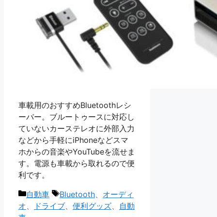
車載用のおすすめBluetoothレシ
ーバー。ブルートゥースに対応し
ていないカーステレオに外部入力
などから手軽にiPhoneなどスマ
ホからの音楽やYouTubeを流せま
す。電源も車載から取れるので便
利です。
カ
タ
自動車
Bluetooth
、
オーディ
テ
グ
オ
、
ドライブ
、
便利グッズ
、
自動
ゴ