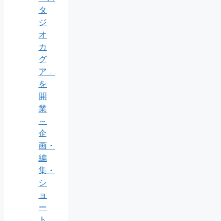
タ
ジ
オ
カ
グ
ア」
を
開
業
～
企
画・
編
集・
シ
ョ
ー
ト