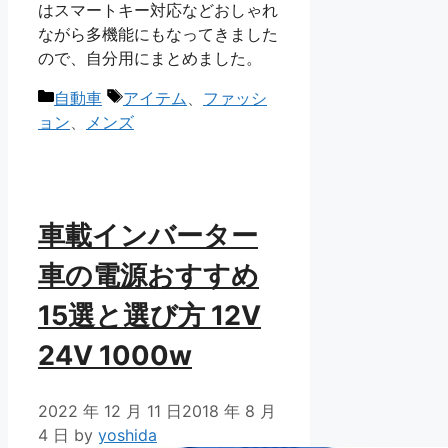
はスマートキー対応などおしゃれ
ながら多機能にもなってきました
ので、自分用にまとめました。
カ
タ
自動車
アイテム
、
ファッシ
テ
グ
ョン
、
メンズ
ゴ
リ
ー
車載インバーター
車の電源おすすめ
15選と選び方 12V
24V 1000w
2022 年 12 月 11 日
2018 年 8 月
4 日
by
yoshida