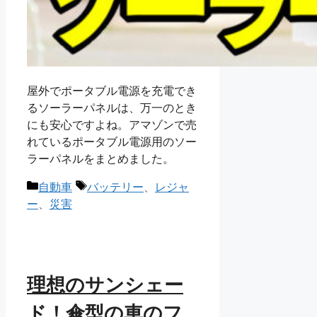
屋外でポータブル電源を充電でき
るソーラーパネルは、万一のとき
にも安心ですよね。アマゾンで売
れているポータブル電源用のソー
ラーパネルをまとめました。
カ
タ
自動車
バッテリー
、
レジャ
テ
グ
ー
、
災害
ゴ
リ
ー
理想のサンシェー
ド！傘型の車のフ