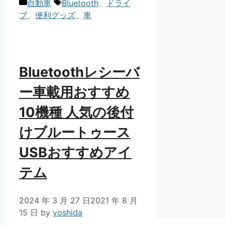
カ
タ
自動車
Bluetooth
、
ドライ
テ
グ
ブ
、
便利グッズ
、
車
ゴ
リ
ー
Bluetoothレシーバ
ー車載用おすすめ
10機種 人気の後付
けブルートゥース
USBおすすめアイ
テム
2024 年 3 月 27 日
2021 年 8 月
15 日
by
yoshida