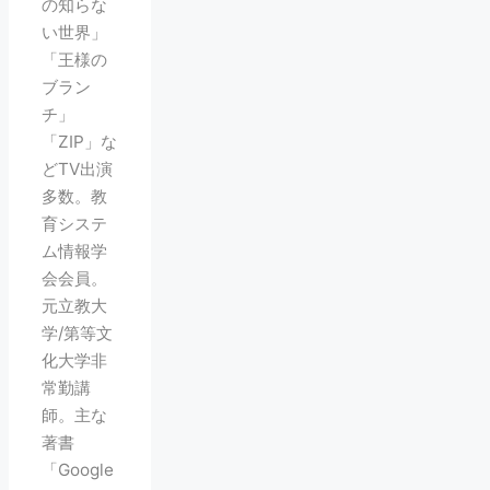
の知らな
い世界」
「王様の
ブラン
チ」
「ZIP」な
どTV出演
多数。教
育システ
ム情報学
会会員。
元立教大
学/第等文
化大学非
常勤講
師。主な
著書
「Google