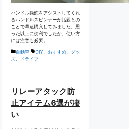
ハンドル操舵をアシストしてくれ
るハンドルスピンナーが話題との
ことで早速購入してみました。思
った以上に便利でしたが、使い方
には注意も必要。
カ
タ
自動車
DIY
、
おすすめ
、
グッ
テ
グ
ズ
、
ドライブ
ゴ
リ
ー
リレーアタック防
止アイテム6選が凄
い