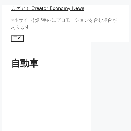
コ
カグア！ Creator Economy News
ン
※本サイトは記事内にプロモーションを含む場合が
テ
あります
ン
ツ
メ
へ
ニ
ュ
ス
ー
キ
自動車
ッ
プ