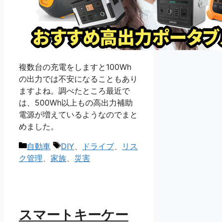
複数台の充電をしますと100Wh
の出力では不安になることもあり
ますよね。調べたところ最近で
は、500Wh以上もの高出力補助
電源が増えているようなのでまと
めました。
カ
タ
自動車
DIY
、
ドライブ
、
リス
テ
グ
ク管理
、
家族
、
災害
ゴ
リ
ー
スマートキーケー