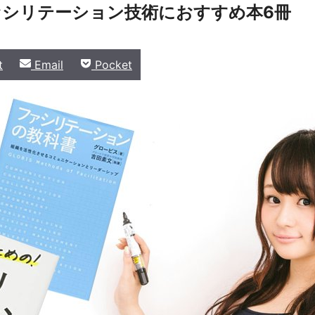
のファシリテーション技術におすすめ本6冊
Share
Share
t
Email
Pocket
on
on