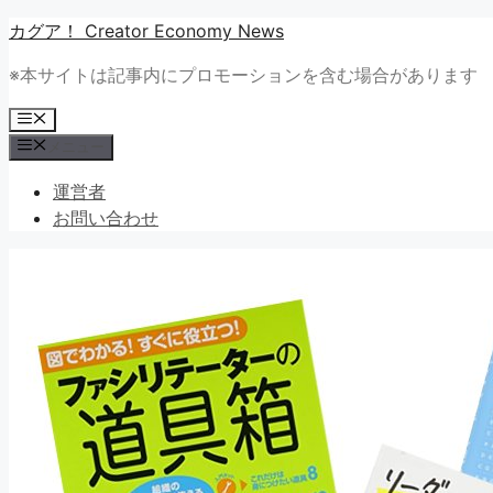
コ
カグア！ Creator Economy News
ン
※本サイトは記事内にプロモーションを含む場合があります
テ
ン
メ
ツ
ニ
メニュー
ュ
へ
ー
ス
運営者
キ
お問い合わせ
ッ
プ