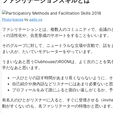
ファシリテーションスキルとは
Photo
:
license
by
aalto-cs
ファシリテーションとは、複数人のコミュニティで、会議の
ィの活性化や、合意形成のサポートをすることをいいます。
そのグループに対して、ニュートラルな立場や言動で、話を
まい人が、たいていモデレーターをやっています。
うまいなあと思うClubhouseのROOMは、よく次のこ
手だなあと思います。
一人ひとりの話す時間があまり長くならないように、そ
自己紹介や身内話などリスナーにはあまり必要ないと思
プロフィールをみて誰にふると面白い返しがくるか、予
有名人のひとがリスナーに入ると、すぐに登壇させる（invi
動がすくないのも、名ファシリテーターの特徴かと思います