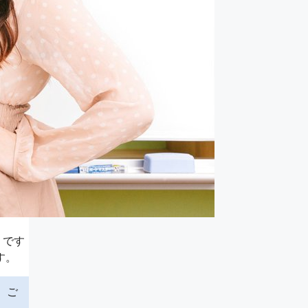
りです
す。
。ご