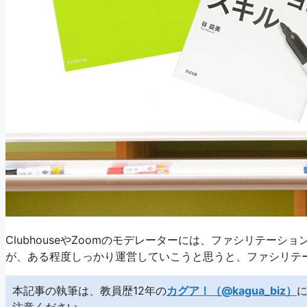
ClubhouseやZoomのモデレーターには、ファシリテー
が、ある程度しっかり運営していこうと思うと、ファシリテ
本記事の執筆は、教員歴12年の
カグア！（@kagua_biz）
に
注意ください。