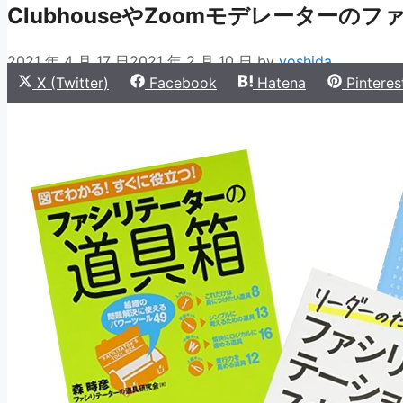
ClubhouseやZoomモデレーター
2021 年 4 月 17 日
2021 年 2 月 10 日
by
yoshida
Share
Share
Share
Share
X (Twitter)
Facebook
Hatena
Pinteres
on
on
on
on