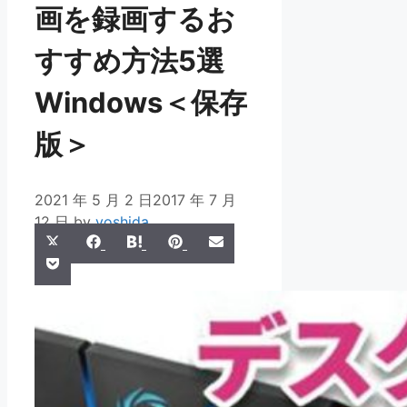
画を録画するお
すすめ方法5選
Windows＜保存
版＞
2021 年 5 月 2 日
2017 年 7 月
12 日
by
yoshida
Share
Share
Share
Share
Share
X
Facebook
Hatena
Pinterest
Email
Share
on
on
on
on
on
Pocket
(Twitter)
on