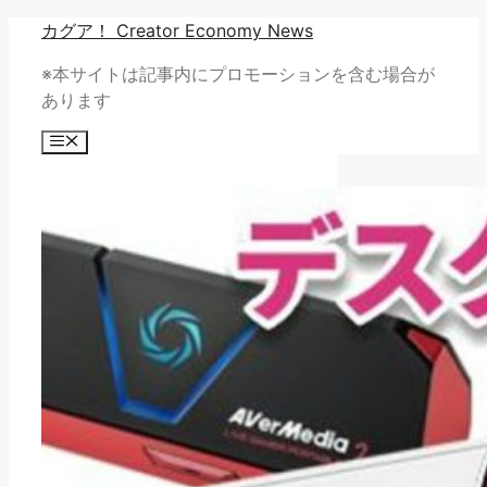
コ
カグア！ Creator Economy News
ン
※本サイトは記事内にプロモーションを含む場合が
テ
あります
ン
ツ
メ
へ
ニ
ュ
ス
ー
キ
ッ
プ