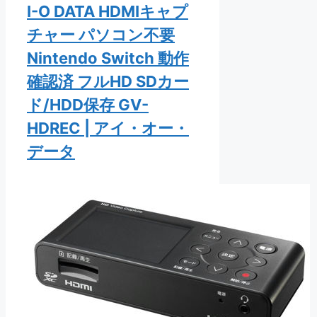
I-O DATA HDMIキャプ
チャー パソコン不要
Nintendo Switch 動作
確認済 フルHD SDカー
ド/HDD保存 GV-
HDREC | アイ・オー・
データ