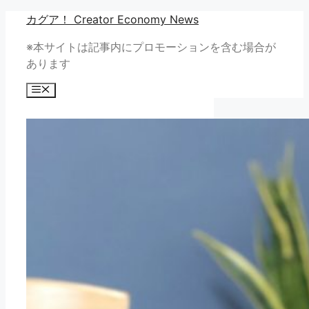
コ
カグア！ Creator Economy News
ン
※本サイトは記事内にプロモーションを含む場合が
テ
あります
ン
ツ
メ
へ
ニ
ュ
ス
ー
キ
ッ
プ