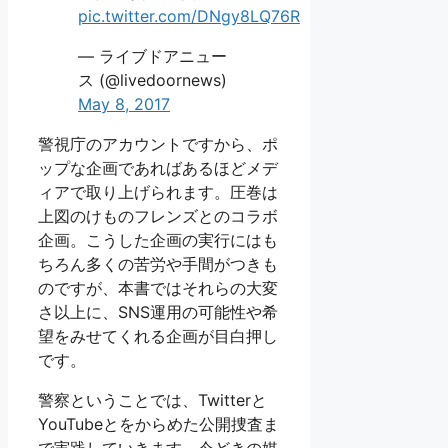
pic.twitter.com/DNgy8LQ76R
— ライブドアニュー
ス (@livedoornews)
May 8, 2017
警視庁のアカウントですから、ポ
ップな企画であればあるほどメデ
ィアで取り上げられます。圧巻は
上図のけものフレンズとのコラボ
企画。こうした企画の実行にはも
ちろん多くの苦労や手間がつきも
のですが、本書ではそれらの大変
さ以上に、SNS運用の可能性や希
望をみせてくれる企画が目白押し
です。
警察ということでは、Twitterと
YouTubeとをからめた公開捜査ま
で実践していきます。今どきの媒