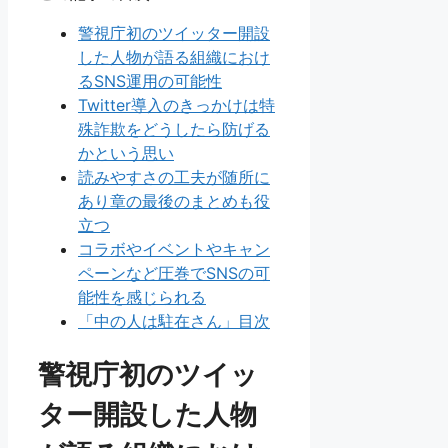
警視庁初のツイッター開設
した人物が語る組織におけ
るSNS運用の可能性
Twitter導入のきっかけは特
殊詐欺をどうしたら防げる
かという思い
読みやすさの工夫が随所に
あり章の最後のまとめも役
立つ
コラボやイベントやキャン
ペーンなど圧巻でSNSの可
能性を感じられる
「中の人は駐在さん」目次
警視庁初のツイッ
ター開設した人物