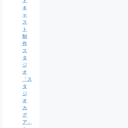
ド
キ
ャ
ス
ト
制
作
ス
タ
ジ
オ
「ス
タ
ジ
オ
カ
グ
ア」