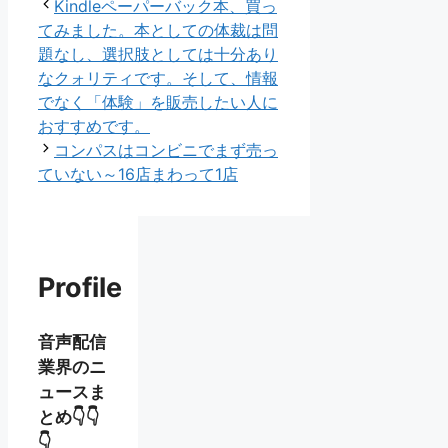
リ
Kindleペーパーバック本、買っ
ー
てみました。本としての体裁は問
題なし、選択肢としては十分あり
なクォリティです。そして、情報
でなく「体験」を販売したい人に
おすすめです。
コンパスはコンビニでまず売っ
ていない～16店まわって1店
Profile
音声配信
業界のニ
ュースま
とめ👇👇
👇