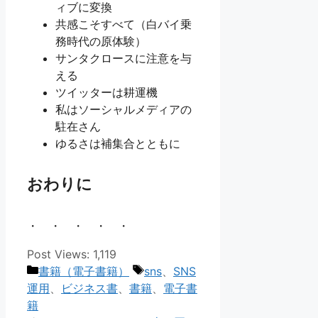
ィブに変換
共感こそすべて（白バイ乗
務時代の原体験）
サンタクロースに注意を与
える
ツイッターは耕運機
私はソーシャルメディアの
駐在さん
ゆるさは補集合とともに
おわりに
・ ・ ・ ・ ・
Post Views:
1,119
カ
タ
書籍（電子書籍）
sns
、
SNS
テ
グ
運用
、
ビジネス書
、
書籍
、
電子書
ゴ
籍