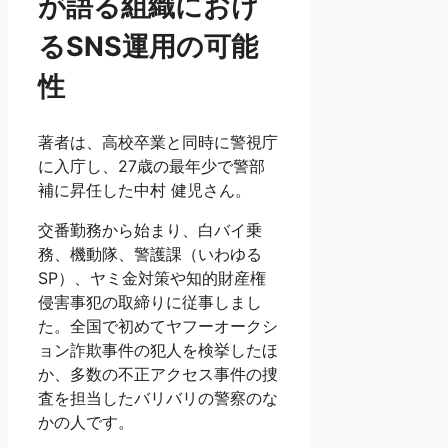
が語る組織におけ
るSNS運用の可能
性
著者は、高校卒業と同時に警視庁
に入庁し、27歳の最年少で警部
補に昇任した中村 健児さん。
交番勤務から始まり、白バイ乗
務、機動隊、警護課（いわゆる
SP）、ヤミ金対策や知的財産権
侵害事犯の取締りに従事しまし
た。全国で初めてヤフーオークシ
ョン詐欺事件の犯人を検挙したほ
か、多数の不正アクセス事件の捜
査を担当したバリバリの警察のな
かの人です。