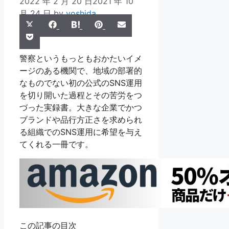
2022 年 2 月 20 日
2021 年 10
月 24 日
by
yoshida
Share
Share
Share
Share
Share
X
Facebook
Hatena
Pinterest
Email
Share
on
on
on
on
on
Pocket
(Twitter)
on
警察というもっともおかたいイメ
ージのある機関で、地域の部署的
なものでない初の公式のSNS運用
を切り開いた過程とその苦労をつ
づった実録書。大きな企業でかつ
ブランドや品行方正さを求められ
る組織でのSNS運用に希望を与え
てくれる一冊です。
この記事の目次