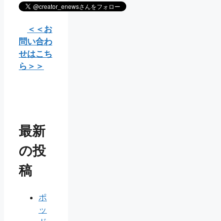
＜＜お
問い合わ
せはこち
ら＞＞
最新
の投
稿
ポ
ッ