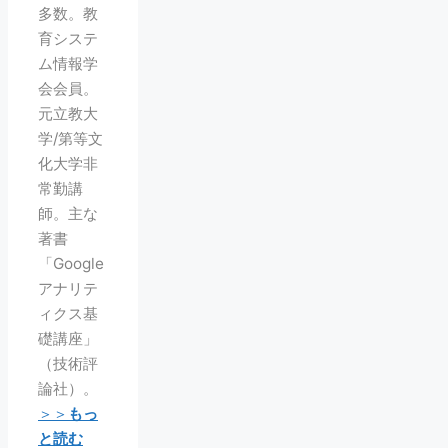
多数。教
育システ
ム情報学
会会員。
元立教大
学/第等文
化大学非
常勤講
師。主な
著書
「Google
アナリテ
ィクス基
礎講座」
（技術評
論社）。
＞＞
もっ
と読む