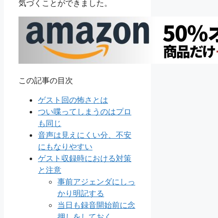
気づくことができました。
この記事の目次
ゲスト回の怖さとは
つい喋ってしまうのはプロ
も同じ
音声は見えにくい分、不安
にもなりやすい
ゲスト収録時における対策
と注意
事前アジェンダにしっ
かり明記する
当日も録音開始前に念
押しをしておく