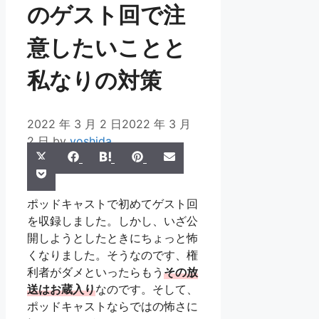
のゲスト回で注
意したいことと
私なりの対策
2022 年 3 月 2 日
2022 年 3 月
2 日
by
yoshida
Share
Share
Share
Share
Share
X
Facebook
Hatena
Pinterest
Email
Share
on
on
on
on
on
Pocket
(Twitter)
on
ポッドキャストで初めてゲスト回
を収録しました。しかし、いざ公
開しようとしたときにちょっと怖
くなりました。そうなのです、権
利者がダメといったらもう
その放
送はお蔵入り
なのです。そして、
ポッドキャストならではの怖さに