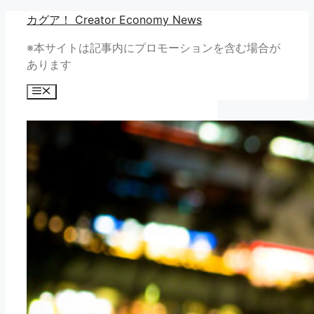
コ
カグア！ Creator Economy News
ン
※本サイトは記事内にプロモーションを含む場合が
テ
あります
ン
ツ
メ
へ
ニ
ュ
ス
ー
キ
ッ
プ