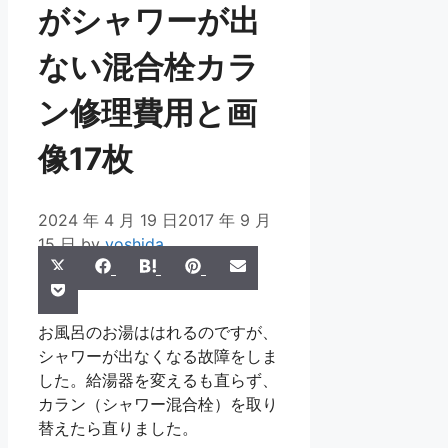
がシャワーが出
ない混合栓カラ
ン修理費用と画
像17枚
2024 年 4 月 19 日
2017 年 9 月
15 日
by
yoshida
Share
Share
Share
Share
Share
X
Facebook
Hatena
Pinterest
Email
Share
on
on
on
on
on
Pocket
(Twitter)
on
お風呂のお湯ははれるのですが、
シャワーが出なくなる故障をしま
した。給湯器を変えるも直らず、
カラン（シャワー混合栓）を取り
替えたら直りました。