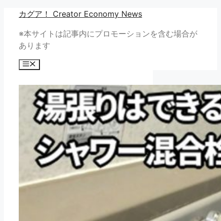
コ
カグア！ Creator Economy News
ン
※本サイトは記事内にプロモーションを含む場合が
テ
あります
ン
ツ
メ
へ
ニ
ュ
ス
ー
キ
ッ
プ