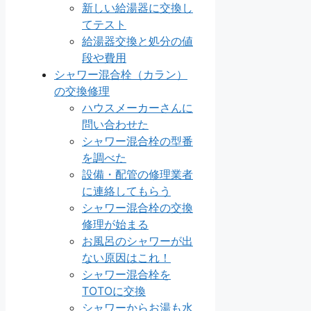
新しい給湯器に交換し
てテスト
給湯器交換と処分の値
段や費用
シャワー混合栓（カラン）
の交換修理
ハウスメーカーさんに
問い合わせた
シャワー混合栓の型番
を調べた
設備・配管の修理業者
に連絡してもらう
シャワー混合栓の交換
修理が始まる
お風呂のシャワーが出
ない原因はこれ！
シャワー混合栓を
TOTOに交換
シャワーからお湯も水