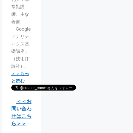
常勤講
師。主な
著書
「Google
アナリテ
ィクス基
礎講座」
（技術評
論社）。
＞＞
もっ
と読む
＜＜お
問い合わ
せはこち
ら＞＞