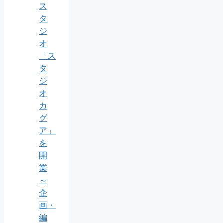
ス
タ
ジ
オ
「ス
タ
ジ
オ
カ
グ
ア」
を
開
業
～
企
画・
編