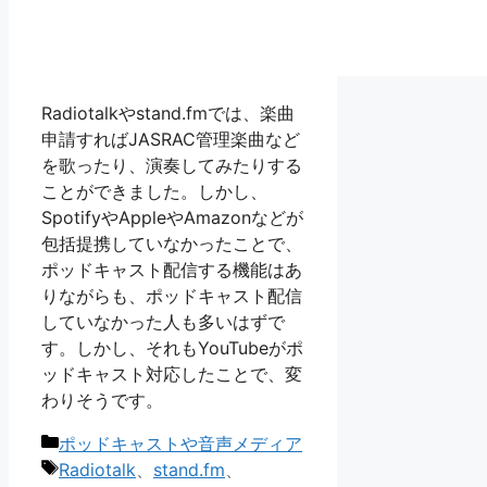
Radiotalkやstand.fmでは、楽曲
申請すればJASRAC管理楽曲など
を歌ったり、演奏してみたりする
ことができました。しかし、
SpotifyやAppleやAmazonなどが
包括提携していなかったことで、
ポッドキャスト配信する機能はあ
りながらも、ポッドキャスト配信
していなかった人も多いはずで
す。しかし、それもYouTubeがポ
ッドキャスト対応したことで、変
わりそうです。
カ
ポッドキャストや音声メディア
テ
タ
Radiotalk
、
stand.fm
、