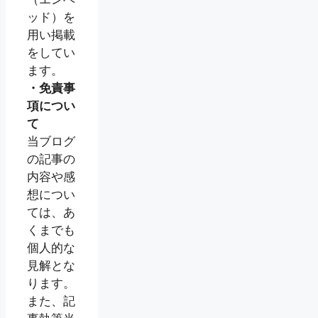
ッド）を
用い掲載
をしてい
ます。
・免責事
項につい
て
当ブログ
の記事の
内容や感
想につい
ては、あ
くまでも
個人的な
見解とな
ります。
また、記