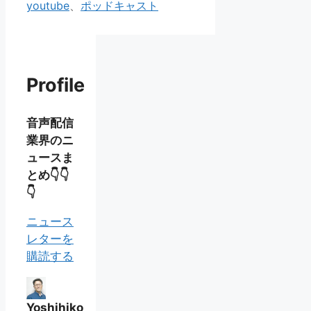
ゴ
グ
youtube
、
ポッドキャスト
リ
ー
Profile
音声配信
業界のニ
ュースま
とめ👇👇
👇
ニュース
レターを
購読する
Yoshihiko