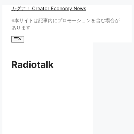
コ
カグア！ Creator Economy News
ン
※本サイトは記事内にプロモーションを含む場合が
テ
あります
ン
ツ
メ
へ
ニ
ュ
ス
ー
キ
Radiotalk
ッ
プ