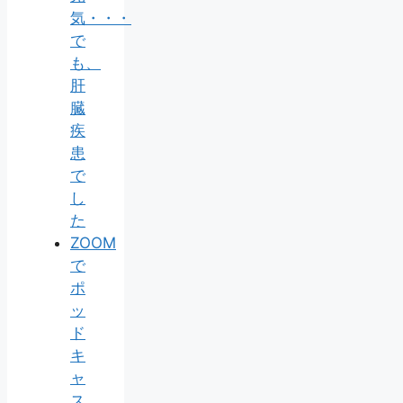
気・・・
で
も、
肝
臓
疾
患
で
し
た
ZOOM
で
ポ
ッ
ド
キ
ャ
ス