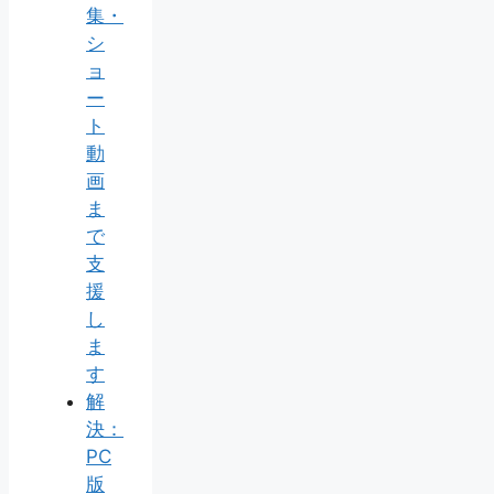
集・
シ
ョ
ー
ト
動
画
ま
で
支
援
し
ま
す
解
決：
PC
版