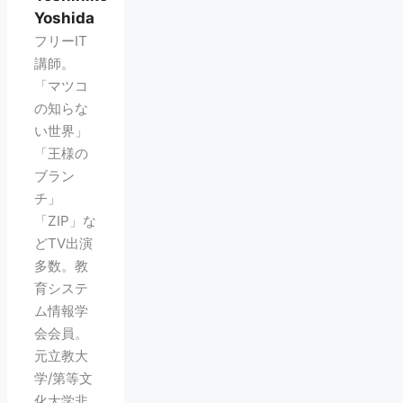
Yoshida
フリーIT
講師。
「マツコ
の知らな
い世界」
「王様の
ブラン
チ」
「ZIP」な
どTV出演
多数。教
育システ
ム情報学
会会員。
元立教大
学/第等文
化大学非