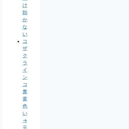
け
効
か
な
い
コ
ザ
ク
ラ
イ
ン
コ
糞
黄
色
い
→
元