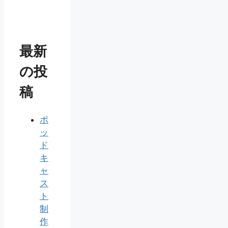
最新
の投
稿
ポ
ッ
ド
キ
ャ
ス
ト
制
作