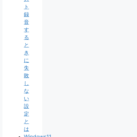
ト
録
音
す
る
と
き
に
失
敗
し
な
い
設
定
と
は
Windows11