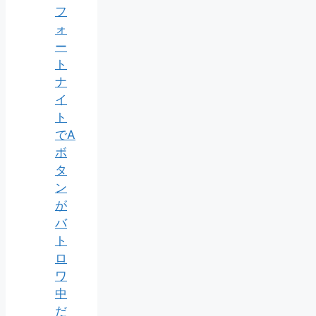
フ
ォ
ー
ト
ナ
イ
ト
でA
ボ
タ
ン
が
バ
ト
ロ
ワ
中
だ