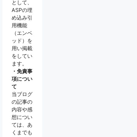
として、
ASPの埋
め込み引
用機能
（エンベ
ッド）を
用い掲載
をしてい
ます。
・免責事
項につい
て
当ブログ
の記事の
内容や感
想につい
ては、あ
くまでも