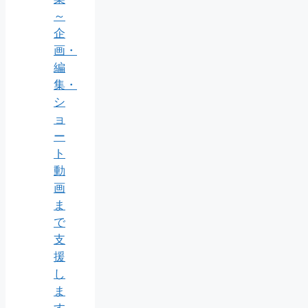
～
企
画・
編
集・
シ
ョ
ー
ト
動
画
ま
で
支
援
し
ま