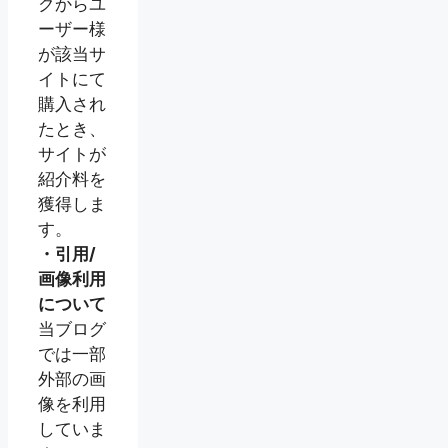
クからユ
ーザー様
が該当サ
イトにて
購入され
たとき、
サイトが
紹介料を
獲得しま
す。
・引用/
画像利用
について
当ブログ
では一部
外部の画
像を利用
していま