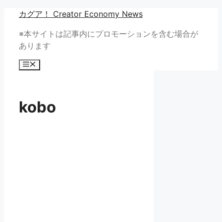
コ
カグア！ Creator Economy News
ン
※本サイトは記事内にプロモーションを含む場合が
テ
あります
ン
ツ
メ
へ
ニ
ュ
ス
ー
キ
kobo
ッ
プ