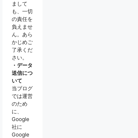
まして
も、一切
の責任を
負えませ
ん。あら
かじめご
了承くだ
さい。
・データ
送信につ
いて
当ブログ
では運営
のため
に、
Google
社に
Google