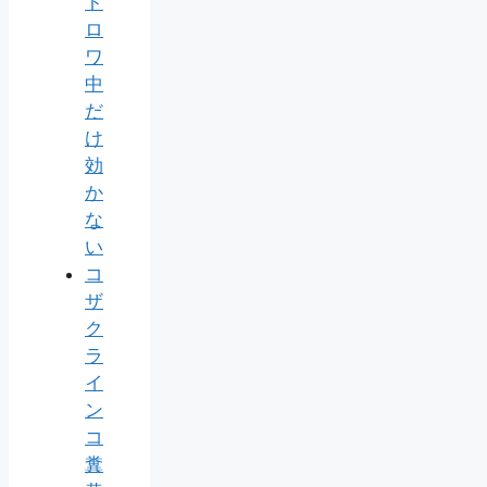
ト
ロ
ワ
中
だ
け
効
か
な
い
コ
ザ
ク
ラ
イ
ン
コ
糞