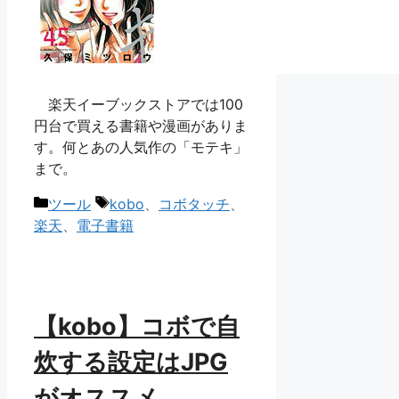
楽天イーブックストアでは100
円台で買える書籍や漫画がありま
す。何とあの人気作の「モテキ」
まで。
カ
タ
ツール
kobo
、
コボタッチ
、
テ
グ
楽天
、
電子書籍
ゴ
リ
ー
【kobo】コボで自
炊する設定はJPG
がオススメ