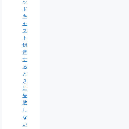
ッ
ド
キ
ャ
ス
ト
録
音
す
る
と
き
に
失
敗
し
な
い