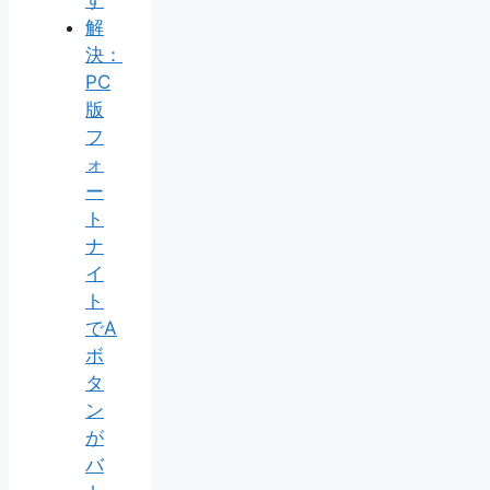
す
解
決：
PC
版
フ
ォ
ー
ト
ナ
イ
ト
でA
ボ
タ
ン
が
バ