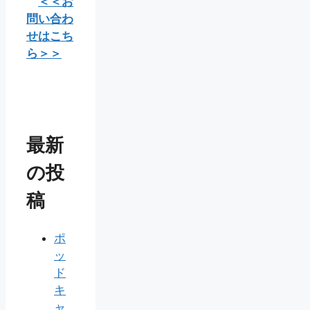
＜＜お
問い合わ
せはこち
ら＞＞
最新
の投
稿
ポ
ッ
ド
キ
ャ