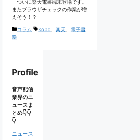
ついに楽天電書端末登場です。
またブラウザチェックの作業が増
えそう！？
カ
タ
コラム
kobo
、
楽天
、
電子書
テ
グ
籍
ゴ
リ
ー
Profile
音声配信
業界のニ
ュースま
とめ👇👇
👇
ニュース