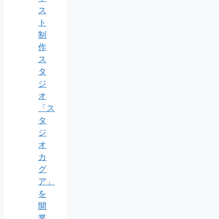
ス
ト
制
作
ス
タ
ジ
オ
「ス
タ
ジ
オ
カ
グ
ア」
を
開
業