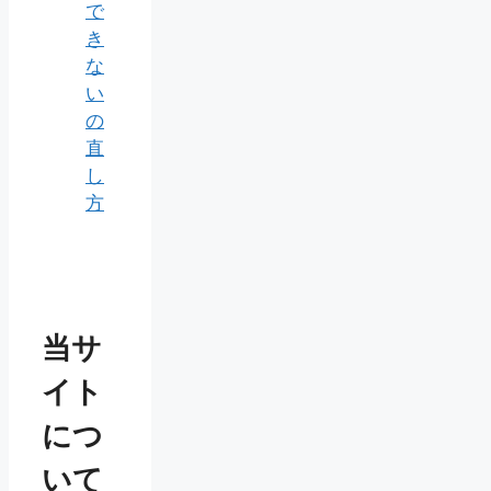
で
き
な
い
の
直
し
方
当サ
イト
につ
いて