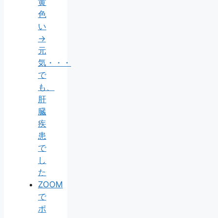
黄
色
い
→
元
気・・・
で
も、
肝
臓
疾
患
で
し
た
ZOOM
で
ポ