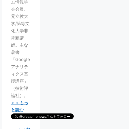
ム情報学
会会員。
元立教大
学/第等文
化大学非
常勤講
師。主な
著書
「Google
アナリテ
ィクス基
礎講座」
（技術評
論社）。
＞＞
もっ
と読む