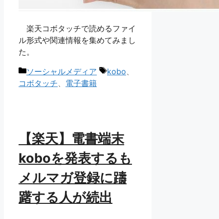
楽天コボタッチで読めるファイ
ル形式や関連情報を集めてみまし
た。
カ
タ
ソーシャルメディア
kobo
、
テ
グ
コボタッチ
、
電子書籍
ゴ
リ
ー
【楽天】電書端末
koboを発表するも
メルマガ登録に躊
躇する人が続出