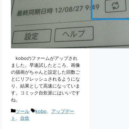
koboのファームがアップされ
ました。早速試したところ、画像
の描画がちゃんと設定した回数ご
とにリフレッシュされるようにな
り、結果として高速になっていま
す。コミック自炊派にはいいです
ね。
カ
タ
ツール
kobo
、
アップデー
テ
グ
ト
、
自炊
ゴ