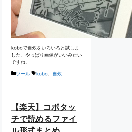
koboで自炊をいろいろと試しま
した。やっぱり画像がいいみたい
ですね。
カ
タ
ツール
kobo
、
自炊
テ
グ
ゴ
リ
ー
【楽天】コボタッ
チで読めるファイ
ル形式まとめ