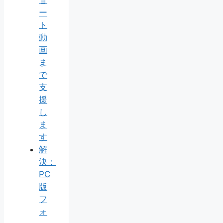
ョ
ー
ト
動
画
ま
で
支
援
し
ま
す
解
決：
PC
版
フ
ォ