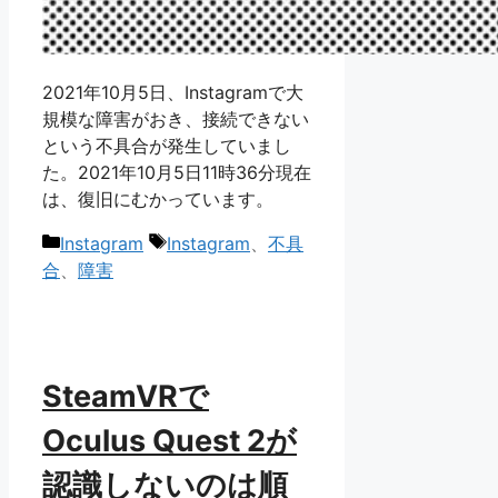
2021年10月5日、Instagramで大
規模な障害がおき、接続できない
という不具合が発生していまし
た。2021年10月5日11時36分現在
は、復旧にむかっています。
カ
タ
Instagram
Instagram
、
不具
テ
グ
合
、
障害
ゴ
リ
ー
SteamVRで
Oculus Quest 2が
認識しないのは順