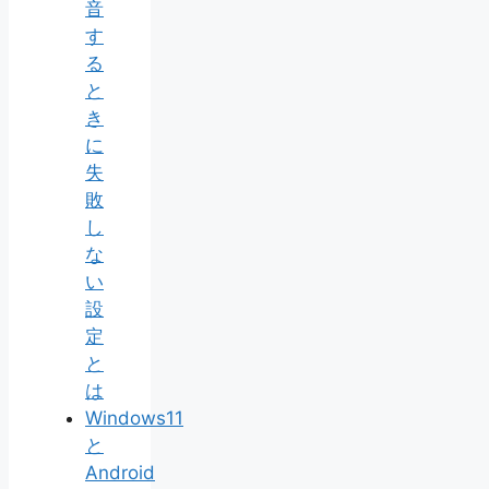
音
す
る
と
き
に
失
敗
し
な
い
設
定
と
は
Windows11
と
Android