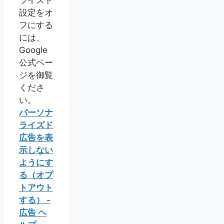
ライズド
設定をオ
フにする
には、
Google
公式ペー
ジを御覧
くださ
い。
パーソナ
ライズド
広告を表
示しない
ようにす
る（オプ
トアウト
する） -
広告 ヘ