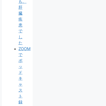
も、
肝
臓
疾
患
で
し
た
ZOOM
で
ポ
ッ
ド
キ
ャ
ス
ト
録