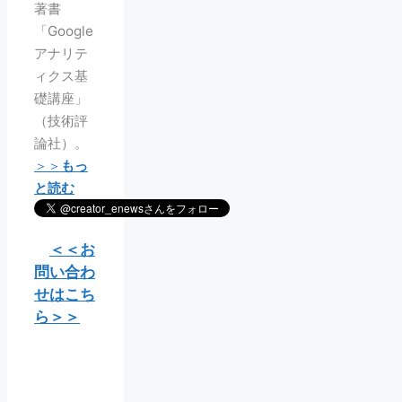
著書
「Google
アナリテ
ィクス基
礎講座」
（技術評
論社）。
＞＞
もっ
と読む
＜＜お
問い合わ
せはこち
ら＞＞