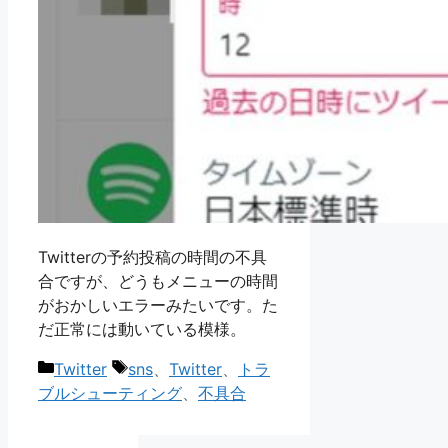
Twitterの予約投稿の時間の不具
合ですが、どうもメニューの時間
がおかしいエラーみたいです。た
だ正常には動いている模様。
カ
タ
Twitter
sns
、
Twitter
、
トラ
テ
グ
ブルシューティング
、
不具合
ゴ
リ