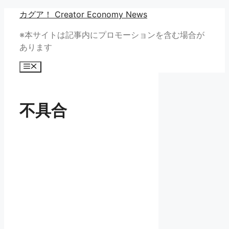
コ
カグア！ Creator Economy News
ン
※本サイトは記事内にプロモーションを含む場合が
テ
あります
ン
ツ
メ
へ
ニ
ュ
ス
ー
キ
不具合
ッ
プ