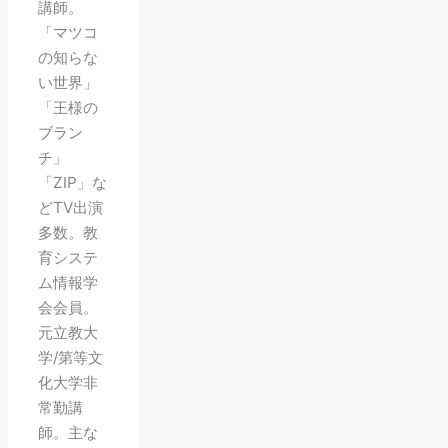
講師。
「マツコ
の知らな
い世界」
「王様の
ブラン
チ」
「ZIP」な
どTV出演
多数。教
育システ
ム情報学
会会員。
元立教大
学/第等文
化大学非
常勤講
師。主な