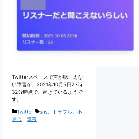
Twitterスペースで声が聴こえな
い障害が、2021年10月5日23時
32分時点で、起きているようで
す。
カ
タ
Twitter
sns
、
トラブル
、
不
テ
グ
具合
、
障害
ゴ
リ