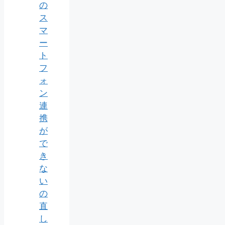
の
ス
マ
ー
ト
フ
ォ
ン
連
携
が
で
き
な
い
の
直
し