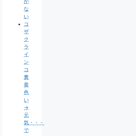
か
な
い
コ
ザ
ク
ラ
イ
ン
コ
糞
黄
色
い
→
元
気・・・
で