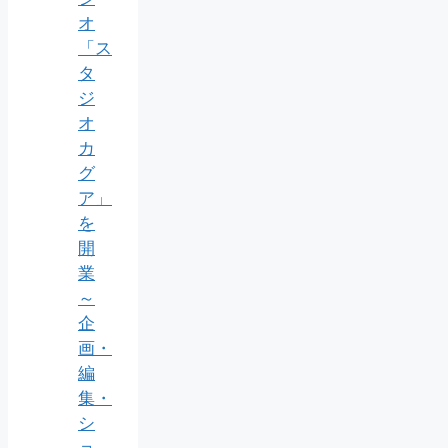
オ
「ス
タ
ジ
オ
カ
グ
ア」
を
開
業
～
企
画・
編
集・
シ