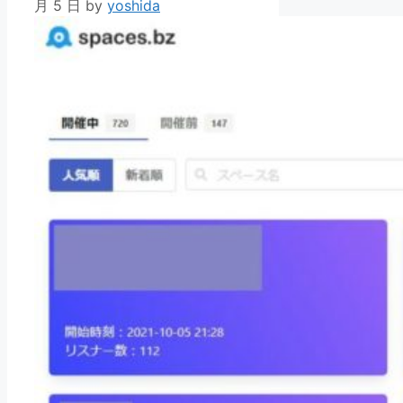
月 5 日
by
yoshida