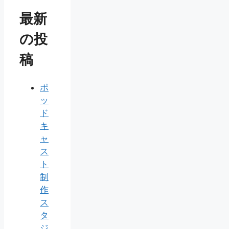
最新
の投
稿
ポ
ッ
ド
キ
ャ
ス
ト
制
作
ス
タ
ジ