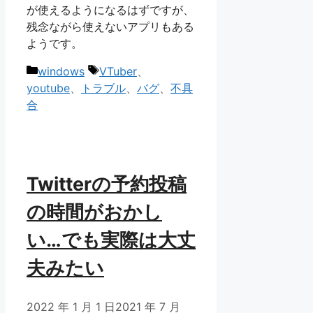
が使えるようになるはずですが、
残念ながら使えないアプリもある
ようです。
カ
タ
windows
VTuber
、
テ
グ
youtube
、
トラブル
、
バグ
、
不具
ゴ
合
リ
ー
Twitterの予約投稿
の時間がおかし
い…でも実際は大丈
夫みたい
2022 年 1 月 1 日
2021 年 7 月