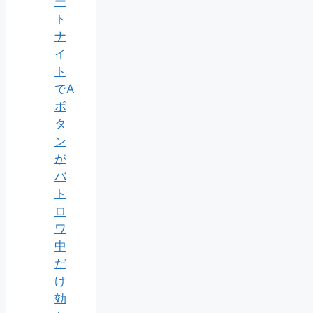
ー
ト
ナ
イ
ト
でA
ボ
タ
ン
が
バ
ト
ロ
ワ
中
だ
け
効