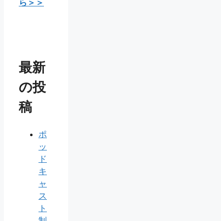
ら＞＞
最新
の投
稿
ポ
ッ
ド
キ
ャ
ス
ト
制