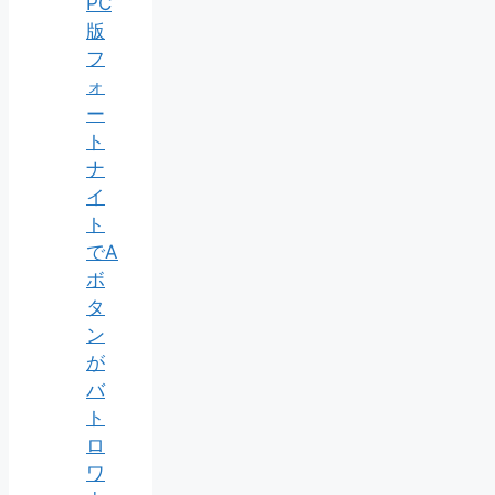
PC
版
フ
ォ
ー
ト
ナ
イ
ト
でA
ボ
タ
ン
が
バ
ト
ロ
ワ