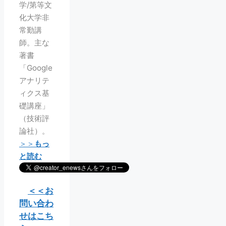
学/第等文
化大学非
常勤講
師。主な
著書
「Google
アナリテ
ィクス基
礎講座」
（技術評
論社）。
＞＞
もっ
と読む
＜＜お
問い合わ
せはこち