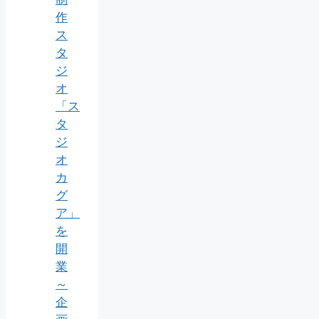
作
ス
タ
ジ
オ
「ス
タ
ジ
オ
カ
グ
ア」
を
開
業
～
企