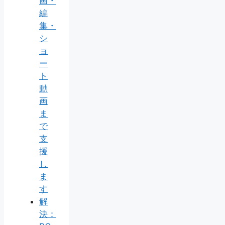
画・
編
集・
シ
ョ
ー
ト
動
画
ま
で
支
援
し
ま
す
解
決：