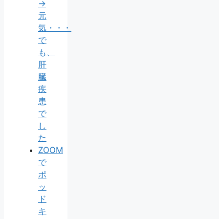
→
元
気・・・
で
も、
肝
臓
疾
患
で
し
た
ZOOM
で
ポ
ッ
ド
キ