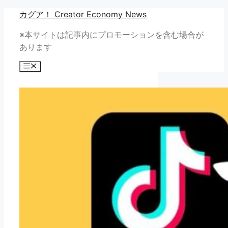
コ
カグア！ Creator Economy News
ン
※本サイトは記事内にプロモーションを含む場合が
テ
あります
ン
ツ
メ
へ
ニ
ュ
ス
ー
キ
ッ
プ