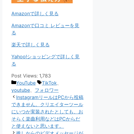
Amazonで詳しく見る
Amazonで口コミ レビューを見
る
楽天で詳しく見る
Yahoo!ショッピングで詳しく見
る
Post Views:
1,783
カ
タ
YouTube
TikTok
、
テ
グ
youtube
、
フォロワー
ゴ
InstagramリールはPCから投稿
リ
できません。クリエイターツール
ー
にいつか実装されたとしても、お
そらく楽曲利用などはPCからだ
と使えないと思います。
推しからのビデオメッセージが