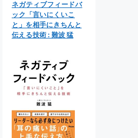
ネガティブフィードバ
ック「言いにくいこ
と」を相手にきちんと
伝える技術 : 難波 猛