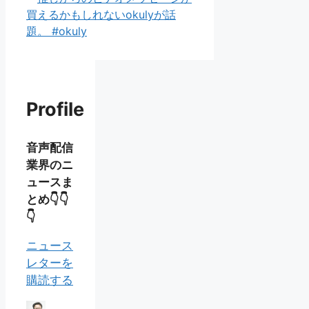
買えるかもしれないokulyが話
題。 #okuly
Profile
音声配信
業界のニ
ュースま
とめ👇👇
👇
ニュース
レターを
購読する