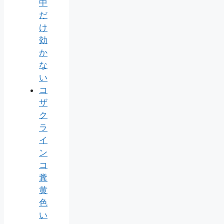
中
だ
け
効
か
な
い
コ
ザ
ク
ラ
イ
ン
コ
糞
黄
色
い