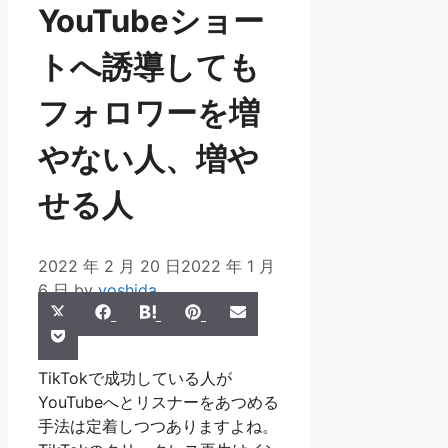
YouTubeショー
トへ誘導しても
フォロワーを増
やない人、増や
せる人
2022 年 2 月 20 日
2022 年 1 月
6 日
by
yoshida
Share
Share
Share
Share
Share
X
Facebook
Hatena
Pinterest
Email
Share
on
on
on
on
on
Pocket
(Twitter)
on
TikTokで成功している人が
YouTubeへとリスナーをあつめる
手法は定着しつつありますよね。