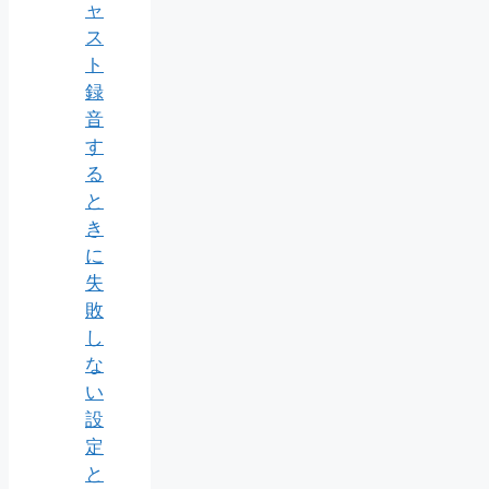
ャ
ス
ト
録
音
す
る
と
き
に
失
敗
し
な
い
設
定
と