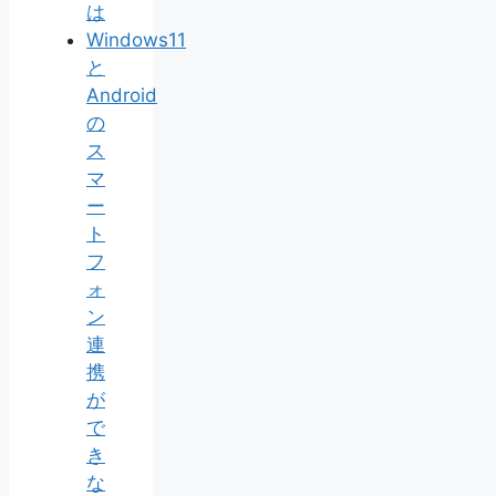
は
Windows11
と
Android
の
ス
マ
ー
ト
フ
ォ
ン
連
携
が
で
き
な