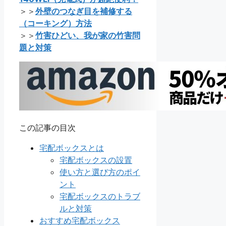
＞＞
外壁のつなぎ目を補修する
（コーキング）方法
＞＞
竹害ひどい、我が家の竹害問
題と対策
この記事の目次
宅配ボックスとは
宅配ボックスの設置
使い方と選び方のポイ
ント
宅配ボックスのトラブ
ルと対策
おすすめ宅配ボックス