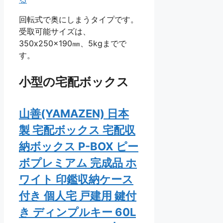
回転式で奥にしまうタイプです。
受取可能サイズは、
350x250x190㎜、5kgまでで
す。
小型の宅配ボックス
山善(YAMAZEN) 日本
製 宅配ボックス 宅配収
納ボックス P-BOX ピー
ボプレミアム 完成品 ホ
ワイト 印鑑収納ケース
付き 個人宅 戸建用 鍵付
き ディンプルキー 60L