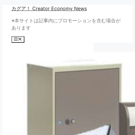
コ
カグア！ Creator Economy News
ン
※本サイトは記事内にプロモーションを含む場合が
テ
あります
ン
ツ
メ
へ
ニ
ュ
ス
ー
キ
ッ
プ