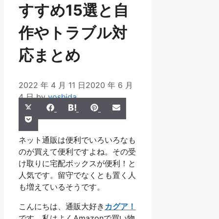
すすめ15選と自
作やトラブル対
応まとめ
2022 年 4 月 11 日
2020 年 6 月
4 日
by
yoshida
Share
Share
Share
Share
Share
X
Facebook
Hatena
Pinterest
Email
Share
on
on
on
on
on
Pocket
(Twitter)
on
ネット通販は便利でいろいろなも
のが買えて便利ですよね。その受
け取りに宅配ボックスが便利！と
人気です。留守でなくとも置く人
も増えているそうです。
こんにちは、通販大好き
カグア！
です。私はよくAmazonで買い物