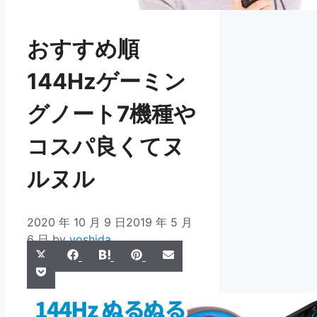
おすすめ順
144Hzゲーミン
グノート7機種や
コスパ良くてヌ
ルヌル
2020 年 10 月 9 日
2019 年 5 月
6 日
by
yoshida
Share
Share
Share
Share
Share
X
Facebook
Hatena
Pinterest
Email
Share
on
on
on
on
on
Pocket
(Twitter)
on