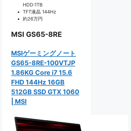
HDD:1TB
TFT液晶 144Hz
約26万円
MSI GS65-8RE
MSIゲーミングノート
GS65-8RE-100VTJP
1.86KG Core i7 15.6
FHD 144Hz 16GB
512GB SSD GTX 1060
| MSI