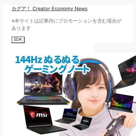
コ
カグア！ Creator Economy News
ン
※本サイトは記事内にプロモーションを含む場合が
テ
あります
ン
ツ
メ
へ
ニ
ュ
ス
ー
キ
ッ
プ