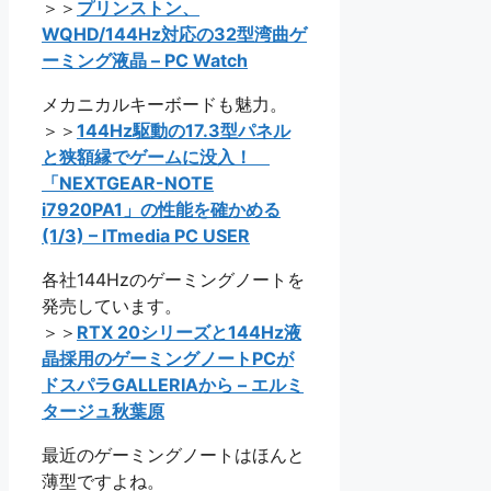
＞＞
プリンストン、
WQHD/144Hz対応の32型湾曲ゲ
ーミング液晶 – PC Watch
メカニカルキーボードも魅力。
＞＞
144Hz駆動の17.3型パネル
と狭額縁でゲームに没入！
「NEXTGEAR-NOTE
i7920PA1」の性能を確かめる
(1/3) – ITmedia PC USER
各社144Hzのゲーミングノートを
発売しています。
＞＞
RTX 20シリーズと144Hz液
晶採用のゲーミングノートPCが
ドスパラGALLERIAから – エルミ
タージュ秋葉原
最近のゲーミングノートはほんと
薄型ですよね。