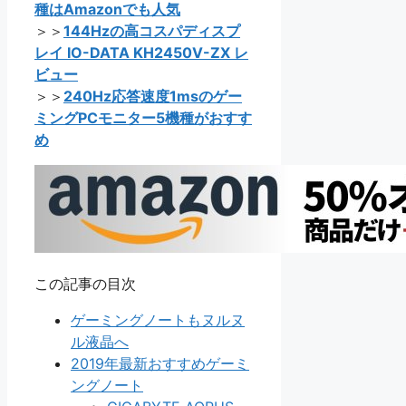
種はAmazonでも人気
＞＞
144Hzの高コスパディスプ
レイ IO-DATA KH2450V-ZX レ
ビュー
＞＞
240Hz応答速度1msのゲー
ミングPCモニター5機種がおすす
め
この記事の目次
ゲーミングノートもヌルヌ
ル液晶へ
2019年最新おすすめゲーミ
ングノート