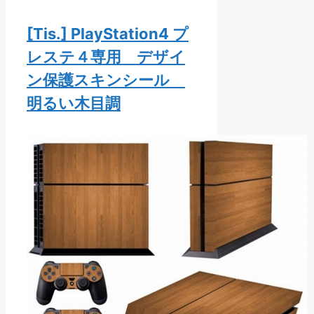
[Tis.] PlayStation4 プ
レステ４専用 デザイ
ン保護スキンシール
明るい木目調