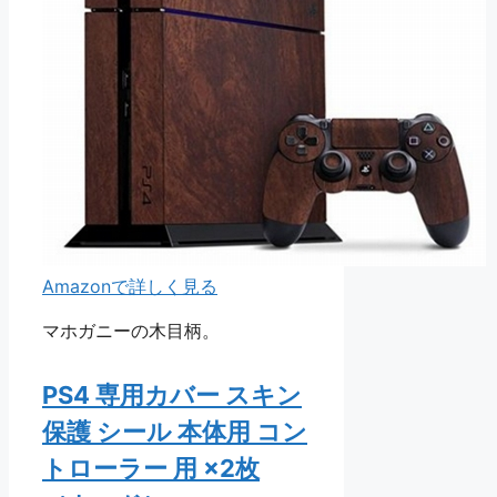
Amazonで詳しく見る
マホガニーの木目柄。
PS4 専用カバー スキン
保護 シール 本体用 コン
トローラー 用 ×2枚