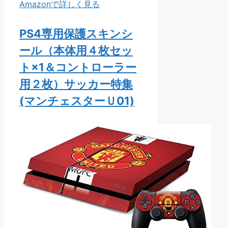
Amazonで詳しく見る
PS4専用保護スキンシ
ール（本体用４枚セッ
ト×1＆コントローラー
用２枚）サッカー特集
(マンチェスターＵ01)