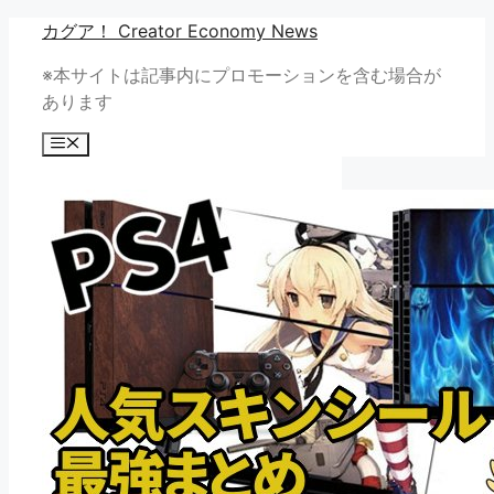
コ
カグア！ Creator Economy News
ン
※本サイトは記事内にプロモーションを含む場合が
テ
あります
ン
ツ
メ
へ
ニ
ュ
ス
ー
キ
ッ
プ