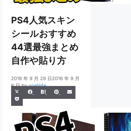
PS4人気スキン
シールおすすめ
44選最強まとめ
自作や貼り方
2018 年 9 月 29 日
2016 年 9 月
6 日
by
yoshida
Share
Share
Share
Share
Share
X
Facebook
Hatena
Pinterest
Email
Share
on
on
on
on
on
Pocket
(Twitter)
on