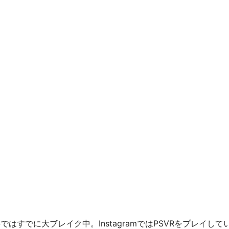
はすでに大ブレイク中。InstagramではPSVRをプレイして