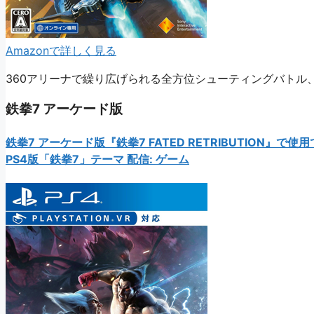
Amazonで詳しく見る
360アリーナで繰り広げられる全方位シューティングバトル
鉄拳7 アーケード版
鉄拳7 アーケード版『鉄拳7 FATED RETRIBUTION』で使
PS4版「鉄拳7」テーマ 配信: ゲーム