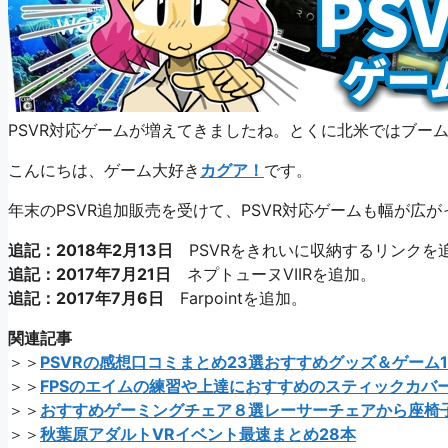
PSVR対応ゲームが増えてきましたね。とくに北米ではブー
こんにちは、ゲーム大好き
カグア！
です。
年末のPSVR追加販売を受けて、PSVR対応ゲームも幅が広
追記：2018年2月13日
PSVRをきれいに収納するリンクを
追記：2017年7月21日
ネプトューヌVIIRを追加。
追記：2017年7月6日
Farpointを追加。
関連記事
＞＞
PSVRの感想口コミまとめ23選おすすめグッズ＆ゲーム1
＞＞
FPSのエイムの練習や上達におすすめのスティックカバー
＞＞
おすすめゲーミングチェア８選レーサーチェアから座椅
＞＞
秋葉原アダルトVRイベント最速まとめ28本