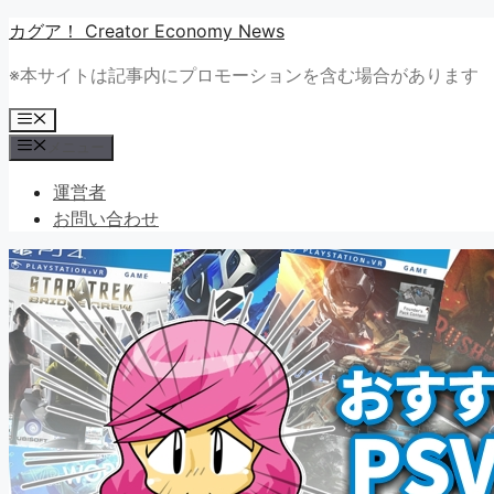
コ
カグア！ Creator Economy News
ン
※本サイトは記事内にプロモーションを含む場合があります
テ
ン
メ
ツ
ニ
メニュー
ュ
へ
ー
ス
運営者
キ
お問い合わせ
ッ
プ