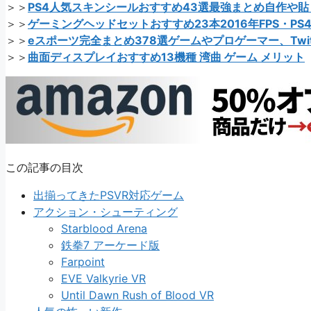
＞＞
PS4人気スキンシールおすすめ43選最強まとめ自作や貼
＞＞
ゲーミングヘッドセットおすすめ23本2016年FPS・PS
＞＞
eスポーツ完全まとめ378選ゲームやプロゲーマー、Twit
＞＞
曲面ディスプレイおすすめ13機種 湾曲 ゲーム メリット
この記事の目次
出揃ってきたPSVR対応ゲーム
アクション・シューティング
Starblood Arena
鉄拳7 アーケード版
Farpoint
EVE Valkyrie VR
Until Dawn Rush of Blood VR