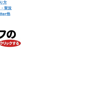
り方
4・実況
ter他