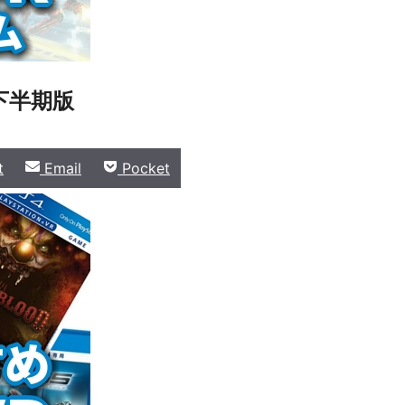
下半期版
Share
Share
t
Email
Pocket
on
on