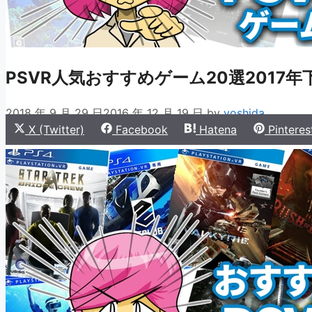
PSVR人気おすすめゲーム20選2017年
2018 年 9 月 29 日
2016 年 12 月 19 日
by
yoshida
Share
Share
Share
Share
X (Twitter)
Facebook
Hatena
Pinteres
on
on
on
on