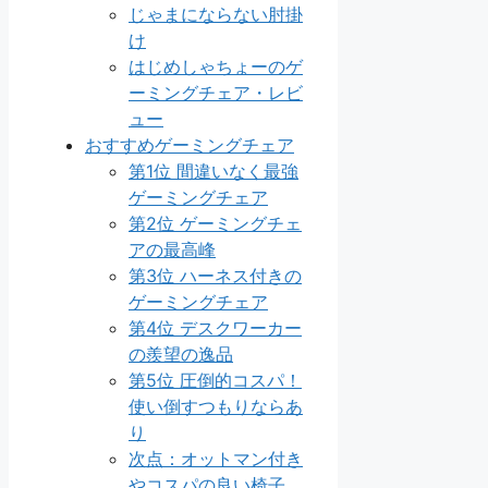
じゃまにならない肘掛
け
はじめしゃちょーのゲ
ーミングチェア・レビ
ュー
おすすめゲーミングチェア
第1位 間違いなく最強
ゲーミングチェア
第2位 ゲーミングチェ
アの最高峰
第3位 ハーネス付きの
ゲーミングチェア
第4位 デスクワーカー
の羨望の逸品
第5位 圧倒的コスパ！
使い倒すつもりならあ
り
次点：オットマン付き
やコスパの良い椅子