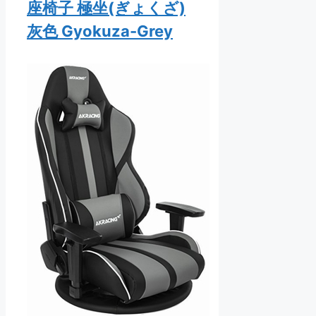
座椅子 極坐(ぎょくざ)
灰色 Gyokuza-Grey