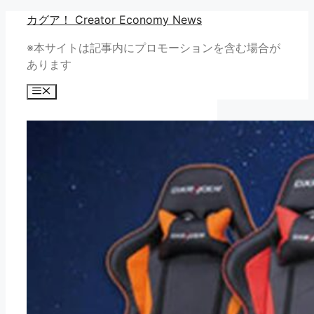
コ
カグア！ Creator Economy News
ン
※本サイトは記事内にプロモーションを含む場合が
テ
あります
ン
ツ
メ
へ
ニ
ュ
ス
ー
キ
ッ
プ