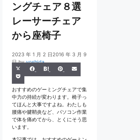
ングチェア８選
レーサーチェア
から座椅子
2023 年 1 月 2 日
2016 年 3 月 9
日
by
yoshida
Share
Share
Share
Share
Share
X
Facebook
Hatena
Pinterest
Email
Share
on
on
on
on
on
Pocket
(Twitter)
on
おすすめのゲーミングチェアで集
中力の持続が変わります。椅子っ
てほんと大事ですよね。わたしも
腰痛や腱鞘炎など、パソコン作業
で体を痛めてから、とくにそう思
います。
本記事では、おすすめのゲーミン