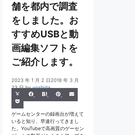
舗を都内で調査
をしました。お
すすめUSBと動
画編集ソフトを
ご紹介します。
2023 年 1 月 2 日
2018 年 3 月
23 日
by
yoshida
Share
Share
Share
Share
Share
X
Facebook
Hatena
Pinterest
Email
Share
on
on
on
on
on
Pocket
(Twitter)
on
ゲームセンターの録画台が増えて
いると知り、早速行ってきまし
た。YouTubeで高画質のゲーセン