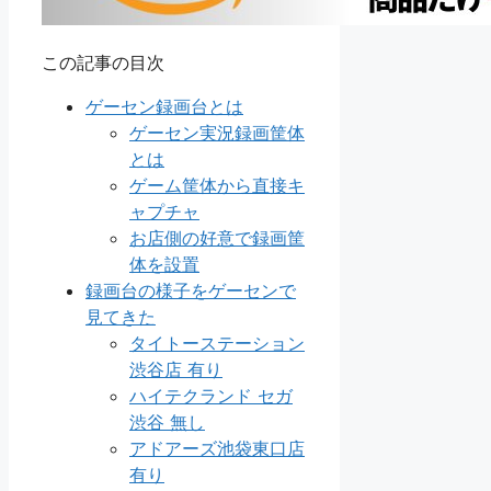
この記事の目次
ゲーセン録画台とは
ゲーセン実況録画筐体
とは
ゲーム筐体から直接キ
ャプチャ
お店側の好意で録画筐
体を設置
録画台の様子をゲーセンで
見てきた
タイトーステーション
渋谷店 有り
ハイテクランド セガ
渋谷 無し
アドアーズ池袋東口店
有り