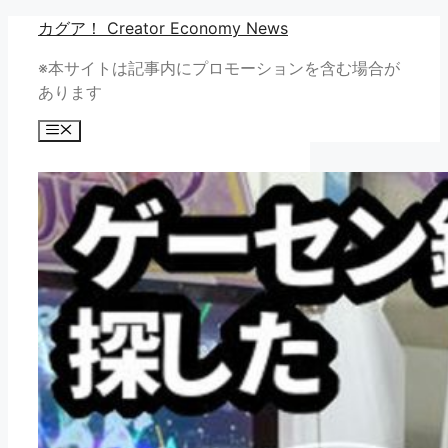
コ
カグア！ Creator Economy News
ン
※本サイトは記事内にプロモーションを含む場合が
テ
あります
ン
ツ
メ
へ
ニ
ュ
ス
ー
キ
ッ
プ