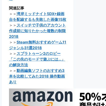
関連記事
＞＞
湾岸ミッドナイト5DX+録画
台を配線するも失敗した画像15枚
＞＞
スイッチで子供のアカウント
作成前に知りたかった複数の制限
2018
＞＞
Steam無料おすすめゲーム11
ジャンル31選2018
＞＞
スプラトゥーン2のロビー
「この先のモードで遊ぶには…」
の解決方法
＞＞
動画編集ソフトのおすすめ3
本を比較してみた2018 操作動画
あり