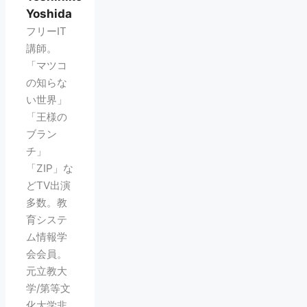
Yoshida
フリーIT
講師。
「マツコ
の知らな
い世界」
「王様の
ブラン
チ」
「ZIP」な
どTV出演
多数。教
育システ
ム情報学
会会員。
元立教大
学/第等文
化大学非