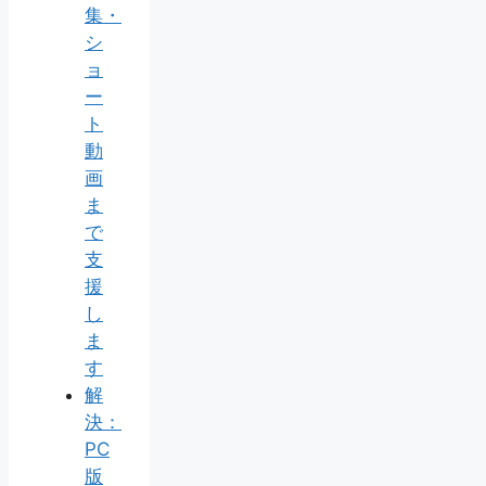
集・
シ
ョ
ー
ト
動
画
ま
で
支
援
し
ま
す
解
決：
PC
版