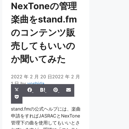
NexToneの管理
楽曲をstand.fm
のコンテンツ販
売してもいいの
か聞いてみた
2022 年 2 月 20 日
2022 年 2 月
1 日
by
yoshida
Share
Share
Share
Share
Share
X
Facebook
Hatena
Pinterest
Email
Share
on
on
on
on
on
Pocket
(Twitter)
on
stand.fmの公式ヘルプには、楽曲
申請をすればJASRACとNexTone
管理下の曲を使用してもいいとさ