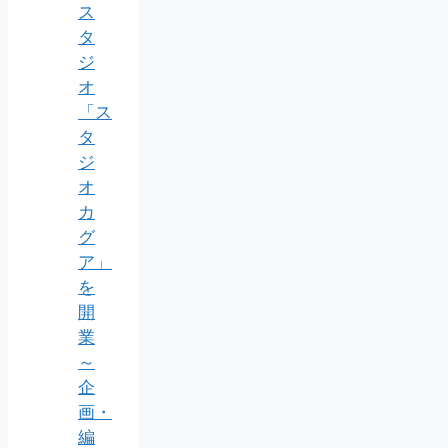
ス
タ
ジ
オ
「ス
タ
ジ
オ
カ
グ
ア」
を
開
業
～
企
画・
編