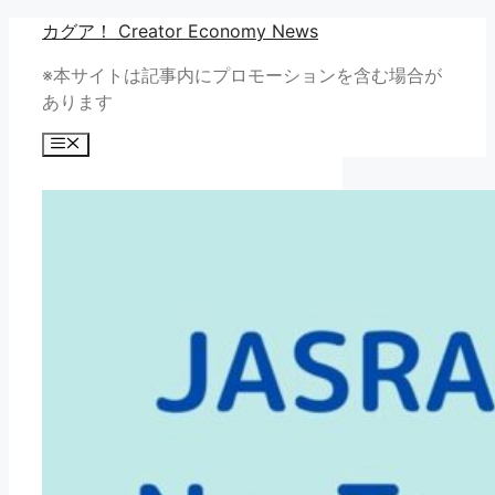
コ
カグア！ Creator Economy News
ン
※本サイトは記事内にプロモーションを含む場合が
テ
あります
ン
ツ
メ
へ
ニ
ュ
ス
ー
キ
ッ
プ