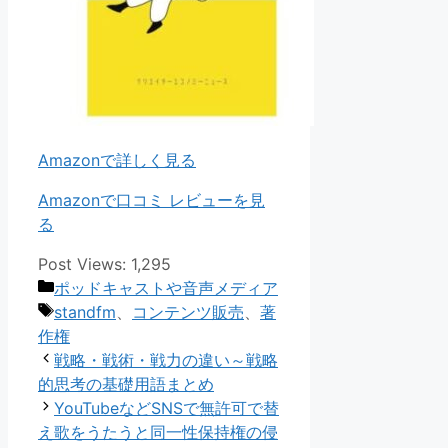
Amazonで詳しく見る
Amazonで口コミ レビューを見
る
Post Views:
1,295
カ
ポッドキャストや音声メディア
テ
タ
standfm
、
コンテンツ販売
、
著
ゴ
グ
作権
リ
戦略・戦術・戦力の違い～戦略
ー
的思考の基礎用語まとめ
YouTubeなどSNSで無許可で替
え歌をうたうと同一性保持権の侵