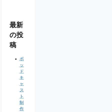
最新
の投
稿
ポ
ッ
ド
キ
ャ
ス
ト
制
作