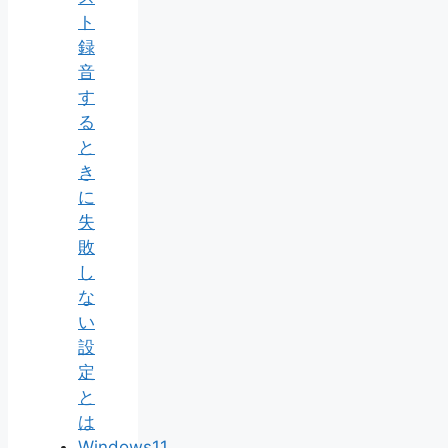
ト
録
音
す
る
と
き
に
失
敗
し
な
い
設
定
と
は
Windows11