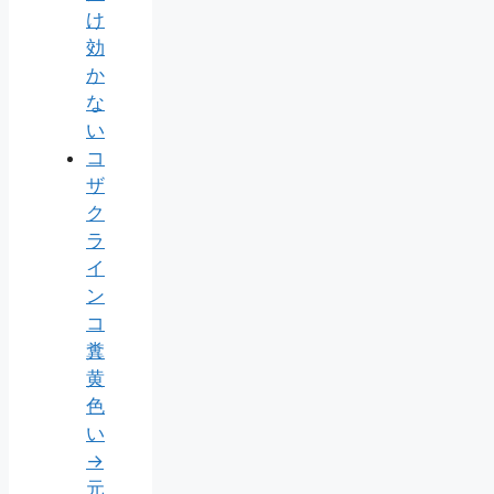
け
効
か
な
い
コ
ザ
ク
ラ
イ
ン
コ
糞
黄
色
い
→
元