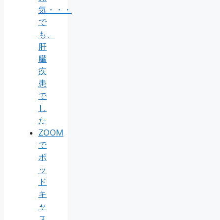
気・・・
で
も、
肝
臓
疾
患
で
し
た
ZOOM
で
ポ
ッ
ド
キ
ャ
ス