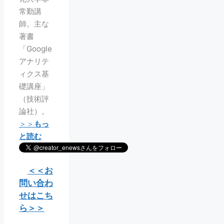
常勤講
師。主な
著書
「Google
アナリテ
ィクス基
礎講座」
（技術評
論社）。
＞＞
もっ
と読む
＜＜お
問い合わ
せはこち
ら＞＞