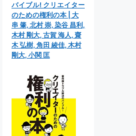
バイブル! クリエイター
のための権利の本 | 大
串 肇, 北村 崇, 染谷 昌利,
木村 剛大, 古賀 海人, 齋
木 弘樹, 角田 綾佳, 木村
剛大, 小関 匡