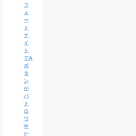
フ
ォ
ー
ト
ナ
イ
ト
でA
ボ
タ
ン
が
バ
ト
ロ
ワ
中
だ