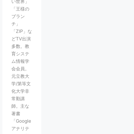
い世界」
「王様の
ブラン
チ」
「ZIP」な
どTV出演
多数。教
育システ
ム情報学
会会員。
元立教大
学/第等文
化大学非
常勤講
師。主な
著書
「Google
アナリテ