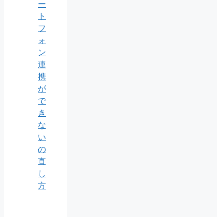
ー
ト
フ
ォ
ン
連
携
が
で
き
な
い
の
直
し
方