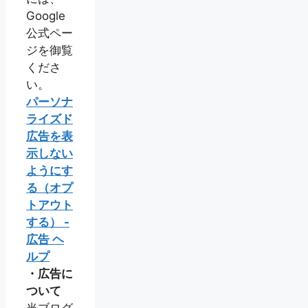
Google
公式ペー
ジを御覧
くださ
い。
パーソナ
ライズド
広告を表
示しない
ようにす
る（オプ
トアウト
する） -
広告 ヘ
ルプ
・広告に
ついて