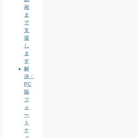
画
ま
で
支
援
し
ま
す
解
決：
PC
版
フ
ォ
ー
ト
ナ