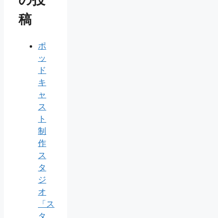
稿
ポ
ッ
ド
キ
ャ
ス
ト
制
作
ス
タ
ジ
オ
「ス
タ