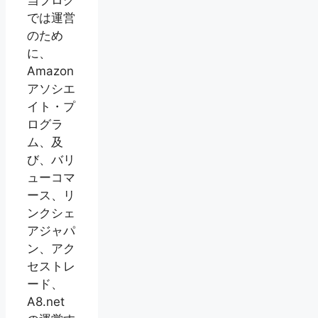
当ブログ
では運営
のため
に、
Amazon
アソシエ
イト・プ
ログラ
ム、及
び、バリ
ューコマ
ース、リ
ンクシェ
アジャパ
ン、アク
セストレ
ード、
A8.net