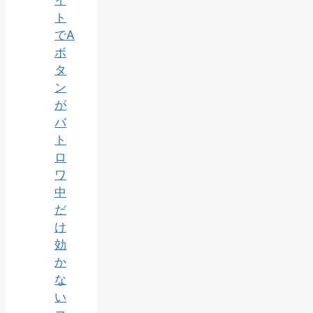
イ
ト
でA
ボ
タ
ン
が
バ
ト
ロ
ワ
中
だ
け
効
か
な
い