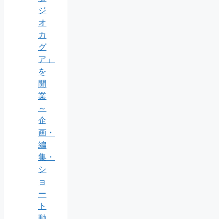
ジ
オ
カ
グ
ア」
を
開
業
～
企
画・
編
集・
シ
ョ
ー
ト
動