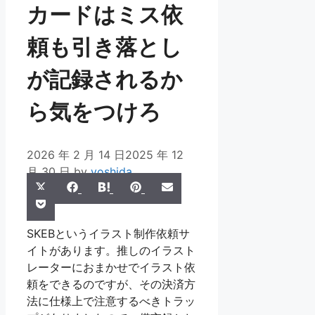
カードはミス依
頼も引き落とし
が記録されるか
ら気をつけろ
2026 年 2 月 14 日
2025 年 12
月 30 日
by
yoshida
Share
Share
Share
Share
Share
X
Facebook
Hatena
Pinterest
Email
Share
on
on
on
on
on
Pocket
(Twitter)
on
SKEBというイラスト制作依頼サ
イトがあります。推しのイラスト
レーターにおまかせでイラスト依
頼をできるのですが、その決済方
法に仕様上で注意するべきトラッ