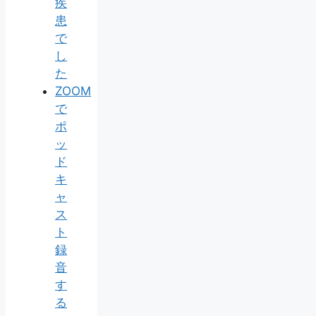
疾
患
で
し
た
ZOOM
で
ポ
ッ
ド
キ
ャ
ス
ト
録
音
す
る