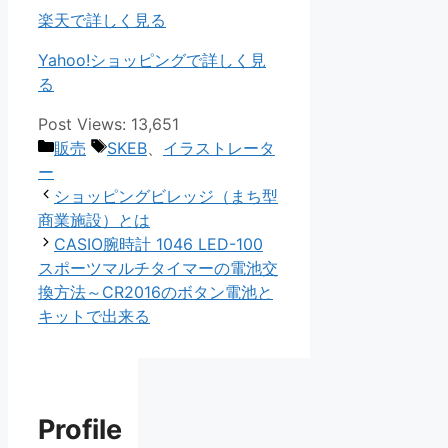
楽天で詳しく見る
Yahoo!ショッピングで詳しく見
る
Post Views:
13,651
カ
タ
販売
SKEB
、
イラストレータ
テ
グ
ー
ゴ
ショッピングビレッジ（まち型
リ
商業施設）とは
ー
CASIO腕時計 1046 LED-100
スポーツマルチタイマーの電池交
換方法～CR2016のボタン電池と
キットで出来る
Profile