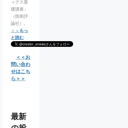
ィクス基
礎講座」
（技術評
論社）。
＞＞
もっ
と読む
＜＜お
問い合わ
せはこち
ら＞＞
最新
の投