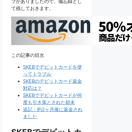
プがありましたので、備忘録とし
て残しておきます。
この記事の目次
SKEBでデビットカードを使
ってトラブル
SKEBのデビットカード返金
対応は？
SKEBでデビットカードが何
度も引き落とされた顛末
追記：約2ヶ月後に返金され
ました