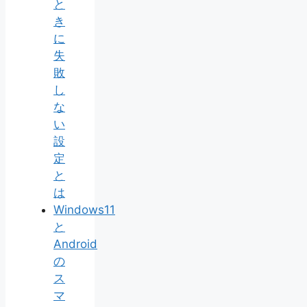
と
き
に
失
敗
し
な
い
設
定
と
は
Windows11
と
Android
の
ス
マ