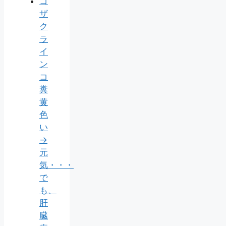
コ
ザ
ク
ラ
イ
ン
コ
糞
黄
色
い
→
元
気・・・
で
も、
肝
臓