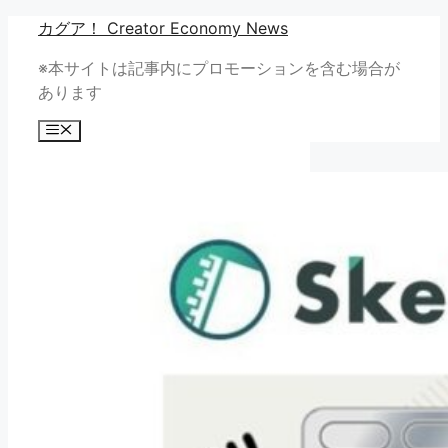
コ
カグア！ Creator Economy News
ン
※本サイトは記事内にプロモーションを含む場合が
テ
あります
ン
ツ
メ
へ
ニ
ュ
ス
ー
キ
ッ
プ