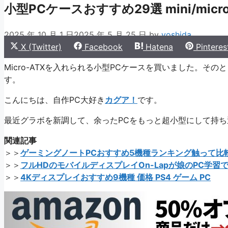
小型PCケースおすすめ29選 mini/mic
2025 年 10 月 1 日
2025 年 5 月 25 日
by
yoshida
Share
Share
Share
Share
X (Twitter)
Facebook
Hatena
Pinteres
on
on
on
on
Micro-ATXを入れられる小型PCケースを買いました。その
す。
こんにちは、自作PC大好き
カグア！
です。
最近グラボを新調して、余ったPCをもっと超小型にして持
関連記事
＞＞
ゲーミングノートPCおすすめ5機種ランキング触って比
＞＞
フルHDのモバイルディスプレイOn-Lapが娘のPC学習
＞＞
4Kディスプレイおすすめ9機種 価格 PS4 ゲーム PC