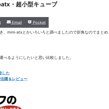
roatx・超小型キューブ
Share
Share
t
Email
Pocket
on
on
とき、mini-atxとかいろいろと調べましたので折角なのでまとめ
ち運べるようにしたいと思い比較しました。
較した
で活躍＆レビュー