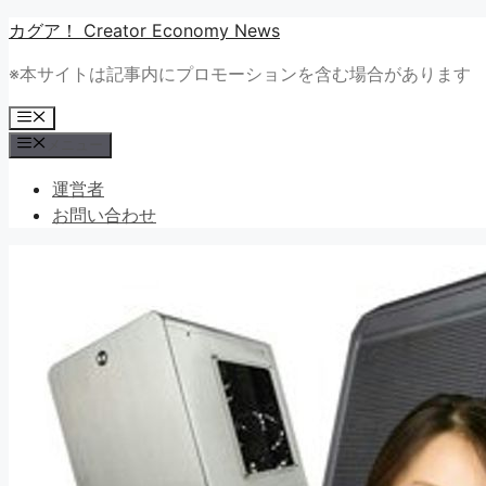
コ
カグア！ Creator Economy News
ン
※本サイトは記事内にプロモーションを含む場合があります
テ
ン
メ
ツ
ニ
メニュー
ュ
へ
ー
ス
運営者
キ
お問い合わせ
ッ
プ