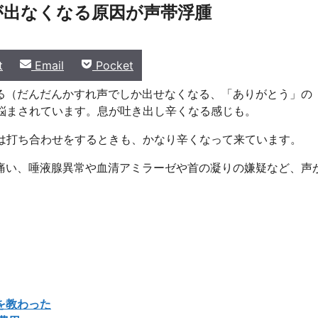
が出なくなる原因が声帯浮腫
Share
Share
t
Email
Pocket
on
on
る（だんだんかすれ声でしか出せなくなる、「ありがとう」の
悩まされています。息が吐き出し辛くなる感じも。
は打ち合わせをするときも、かなり辛くなって来ています。
痛い、唾液腺異常や血清アミラーゼや首の凝りの嫌疑など、声
を教わった