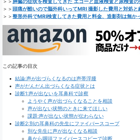
＞＞
膵臓の症状を検査してきた エコーと血液検査と尿検査の
＞＞
頭痛が酷いので脳外科いってMRI 撮影した費用と対処と
＞＞
整形外科でMRI検査してきた費用と料金、造影剤は無か
この記事の目次
結論:声が出づらくなるのは声帯浮腫
声がだんだん出づらくなる症状とは
診断1:声が出ないを耳鼻科で診察
ようやく声が出づらくなることを相談
声が出ない状態のときに来てほしい
課題:声が出ない状態が伝わらない
診断2:別の耳鼻科の先生にファイバースコープ
別な先生に声が出なくなる相談
鼻から咽頭ファイバースコピーで診断