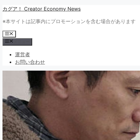
コ
カグア！ Creator Economy News
ン
※本サイトは記事内にプロモーションを含む場合があります
テ
ン
メ
ツ
ニ
メニュー
ュ
へ
ー
ス
運営者
キ
お問い合わせ
ッ
プ