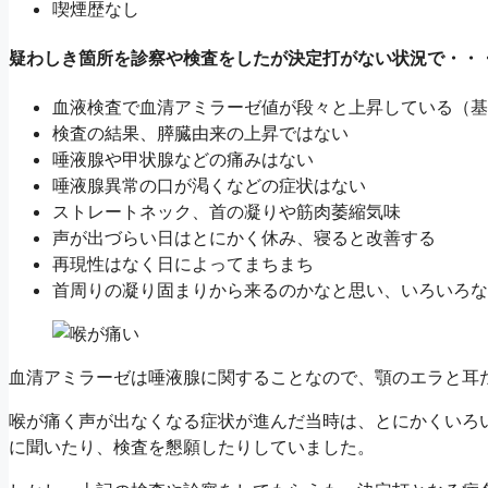
喫煙歴なし
疑わしき箇所を診察や検査をしたが決定打がない状況で・・
血液検査で血清アミラーゼ値が段々と上昇している（基
検査の結果、膵臓由来の上昇ではない
唾液腺や甲状腺などの痛みはない
唾液腺異常の口が渇くなどの症状はない
ストレートネック、首の凝りや筋肉萎縮気味
声が出づらい日はとにかく休み、寝ると改善する
再現性はなく日によってまちまち
首周りの凝り固まりから来るのかなと思い、いろいろな
血清アミラーゼは唾液腺に関することなので、顎のエラと耳
喉が痛く声が出なくなる症状が進んだ当時は、とにかくいろ
に聞いたり、検査を懇願したりしていました。