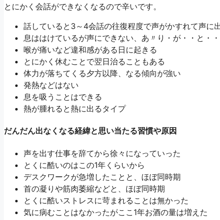
とにかく会話ができなくなるので辛いです。
話していると3～4会話の往復程度で声がかすれて声に
息ははけているが声にできない、あ〃り・が・・と・・
喉が痛いなど違和感がある日に起きる
とにかく休むことで翌日治ることもある
体力が落ちてくる夕方以降、なる傾向が強い
発熱などはない
息を吸うことはできる
熱が腫れると熱に出るタイプ
だんだん出なくなる経緯と思い当たる習慣や原因
声を出す仕事を辞てから徐々になっていった
とくに酷いのはこの1年くらいから
デスクワークが急増したことと、ほぼ同時期
首の凝りや筋肉萎縮などと、ほぼ同時期
とくに酷いストレスに苛まれることは無かった
気に病むことはなかったがここ1年お酒の量は増えた