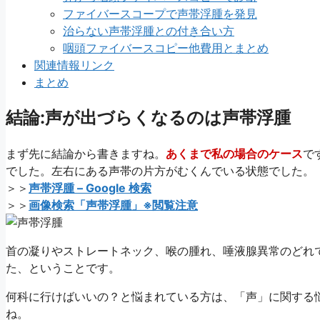
ファイバースコープで声帯浮腫を発見
治らない声帯浮腫との付き合い方
咽頭ファイバースコピー他費用とまとめ
関連情報リンク
まとめ
結論:声が出づらくなるのは声帯浮腫
まず先に結論から書きますね。
あくまで私の場合のケース
で
でした。左右にある声帯の片方がむくんでいる状態でした。
＞＞
声帯浮腫 – Google 検索
＞＞
画像検索「声帯浮腫」※閲覧注意
首の凝りやストレートネック、喉の腫れ、唾液腺異常のどれ
た、ということです。
何科に行けばいいの？と悩まれている方は、「声」に関する
ね。