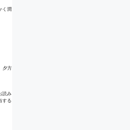
かく潤
、夕方
お読み
当する