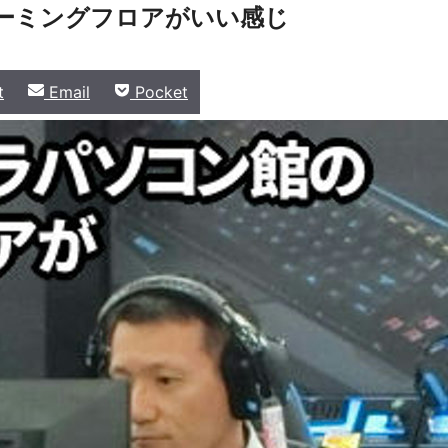
ゲーミングフロアがいい感じ
Share
Share
t
Email
Pocket
on
on