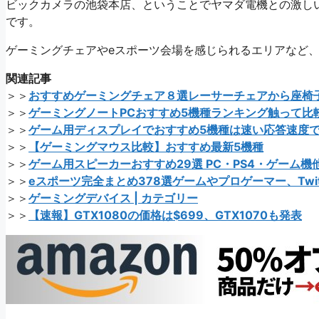
ビックカメラの池袋本店、ということでヤマダ電機との激し
です。
ゲーミングチェアやeスポーツ会場を感じられるエリアなど
関連記事
＞＞
おすすめゲーミングチェア８選レーサーチェアから座椅
＞＞
ゲーミングノートPCおすすめ5機種ランキング触って比
＞＞
ゲーム用ディスプレイでおすすめ5機種は速い応答速度
＞＞
【ゲーミングマウス比較】おすすめ最新5機種
＞＞
ゲーム用スピーカーおすすめ29選 PC・PS4・ゲーム機
＞＞
eスポーツ完全まとめ378選ゲームやプロゲーマー、Twit
＞＞
ゲーミングデバイス | カテゴリー
＞＞
【速報】GTX1080の価格は$699、GTX1070も発表