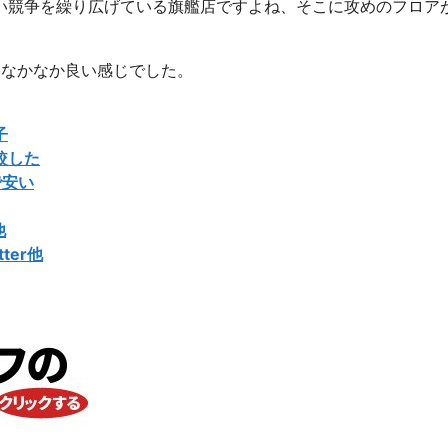
い競争を繰り広げている旗艦店ですよね、そこに攻めのフロア
、なかなか良い感じでした。
子
較した
で安い
他
ter他