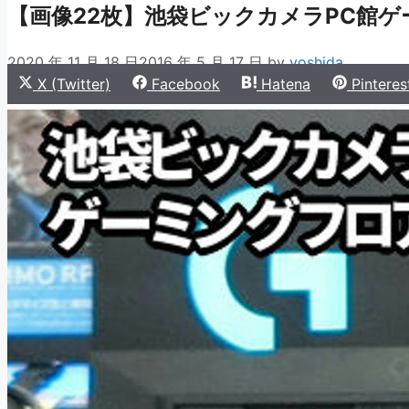
【画像22枚】池袋ビックカメラPC館
2020 年 11 月 18 日
2016 年 5 月 17 日
by
yoshida
Share
Share
Share
Share
X (Twitter)
Facebook
Hatena
Pinteres
on
on
on
on