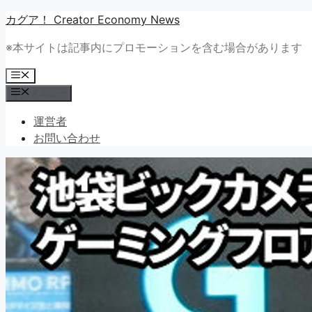
コ
カグア！ Creator Economy News
ン
※本サイトは記事内にプロモーションを含む場合があります
テ
ン
メ
ツ
ニ
メニュー
ュ
へ
ー
ス
運営者
キ
お問い合わせ
ッ
プ