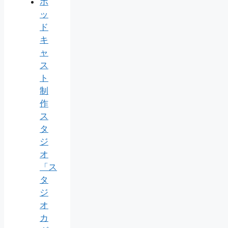
ポ
ッ
ド
キ
ャ
ス
ト
制
作
ス
タ
ジ
オ
「ス
タ
ジ
オ
カ