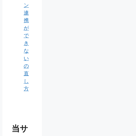
ン
連
携
が
で
き
な
い
の
直
し
方
当サ