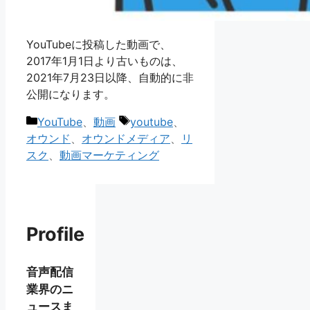
YouTubeに投稿した動画で、
2017年1月1日より古いものは、
2021年7月23日以降、自動的に非
公開になります。
カ
タ
YouTube
、
動画
youtube
、
テ
グ
オウンド
、
オウンドメディア
、
リ
ゴ
スク
、
動画マーケティング
リ
ー
Profile
音声配信
業界のニ
ュースま