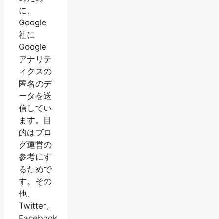
に、
Google
社に
Google
アナリテ
ィクスの
匿名のデ
ータを送
信してい
ます。目
的はブロ
グ運営の
参考にす
るためで
す。その
他、
Twitter、
Facebook、