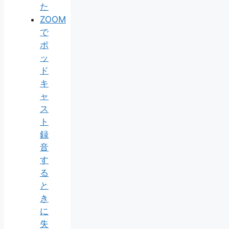
た
ZOOM
で
ポ
ッ
ド
キ
ャ
ス
ト
録
音
す
る
と
き
に
失