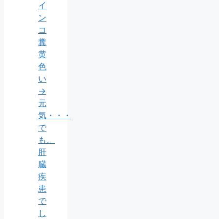
イ
ン
コ
糞
黄
色
い
→
元
気・・・
で
も、
肝
臓
疾
患
で
し