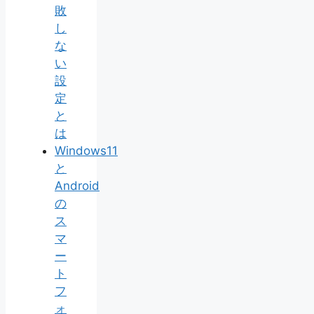
敗
し
な
い
設
定
と
は
Windows11
と
Android
の
ス
マ
ー
ト
フ
ォ