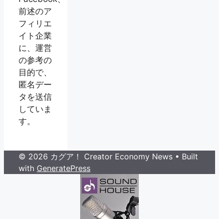
前述のア
フィリエ
イト企業
に、運営
の参考の
目的で、
匿名デー
タを送信
していま
す。
© 2026 カグア！ Creator Economy News
• Built
with
GeneratePress