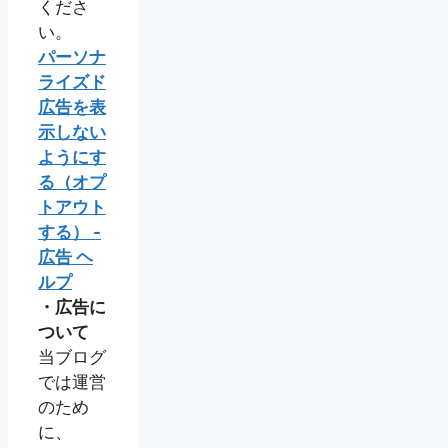
くださ
い。
パーソナ
ライズド
広告を表
示しない
ようにす
る（オプ
トアウト
する） -
広告 ヘ
ルプ
・広告に
ついて
当ブログ
では運営
のため
に、