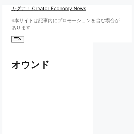
コ
カグア！ Creator Economy News
ン
※本サイトは記事内にプロモーションを含む場合が
テ
あります
ン
ツ
メ
へ
ニ
ュ
ス
ー
キ
オウンド
ッ
プ