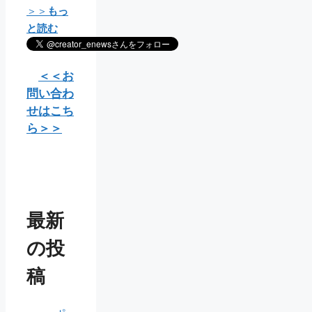
＞＞
もっ
と読む
＜＜お
問い合わ
せはこち
ら＞＞
最新
の投
稿