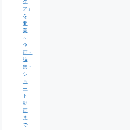
グ
ア」
を
開
業
～
企
画・
編
集・
シ
ョ
ー
ト
動
画
ま
で