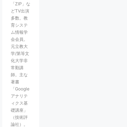
「ZIP」な
どTV出演
多数。教
育システ
ム情報学
会会員。
元立教大
学/第等文
化大学非
常勤講
師。主な
著書
「Google
アナリテ
ィクス基
礎講座」
（技術評
論社）。