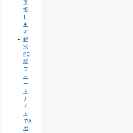
支
援
し
ま
す
解
決：
PC
版
フ
ォ
ー
ト
ナ
イ
ト
でA
ボ