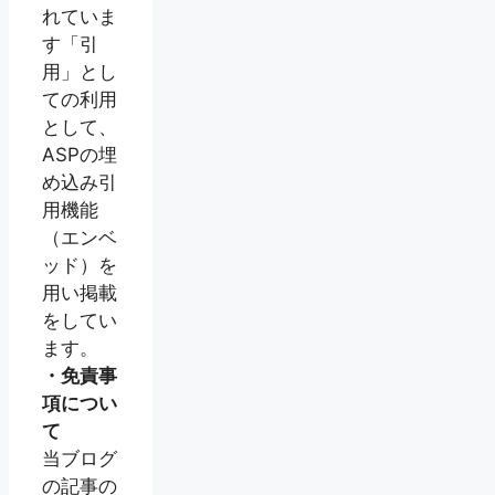
れていま
す「引
用」とし
ての利用
として、
ASPの埋
め込み引
用機能
（エンベ
ッド）を
用い掲載
をしてい
ます。
・免責事
項につい
て
当ブログ
の記事の